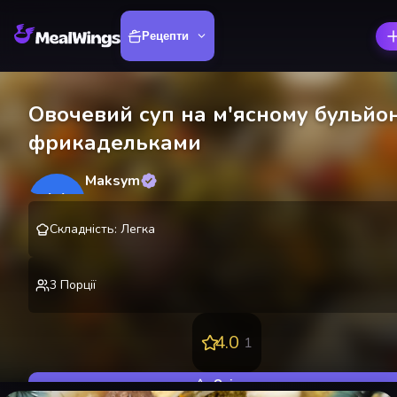
Рецепти
Овочевий суп на м'ясному бульйон
фрикадельками
Maksym
M
@
lekting
Складність
:
Легка
3
Порції
4.0
1
Оцінити