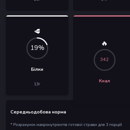
🥩
🔥
19%
342
Білки
Ккал
13
г
Середньодобова норма
* Розрахунок макронутрієнтів готової страви для 3 порцій