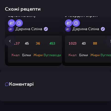
Схожі рецепти
Мариновані помідори з
Оладки з цвітної капус
оцтом на зиму
з твердим сиром
Дарина Сіліна
Дарина Сіліна
ДС
ДС
2137
45
36
453
1023
43
88
5
Ккал
Білки
Жири
Вуглеводи
Ккал
Білки
Жири
Вугле
Коментарі