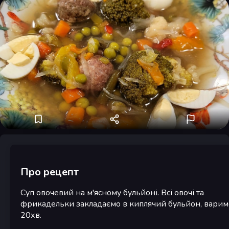
Про рецепт
Суп овочевий на м'ясному бульйоні. Всі овочі та
фрикадельки закладаємо в киплячий бульйон, варим
20хв.