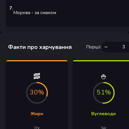
7
.
Морква
- за смаком
Факти про харчування
Порції
:
🥓
🍚
30%
51%
Жири
Вуглеводи
20
г
34
г