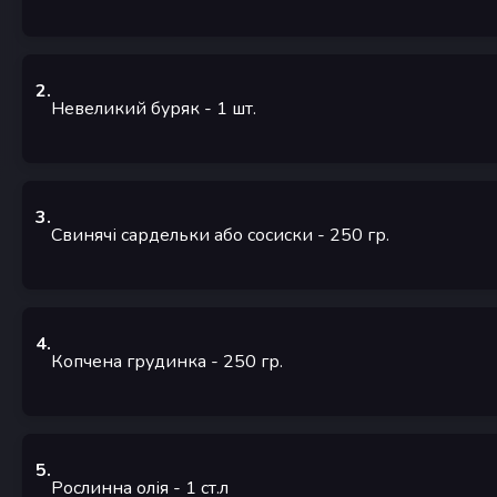
2
.
Невеликий буряк
- 1
шт.
3
.
Свинячі сардельки або сосиски
- 250
гр.
4
.
Копчена грудинка
- 250
гр.
5
.
Рослинна олія
- 1
ст.л