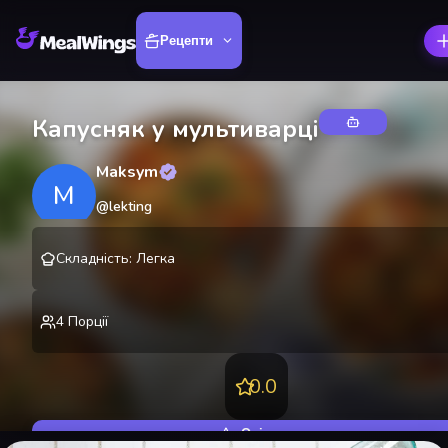
Рецепти
Капусняк у мультиварці
Maksym
M
@
lekting
Складність
:
Легка
4
Порції
0.0
Оцінити