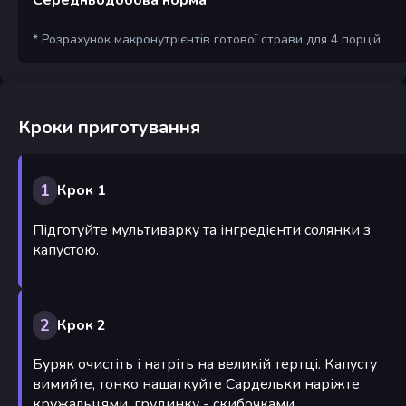
* Розрахунок макронутрієнтів готової страви для 4 порцій
Кроки приготування
1
Крок 1
Підготуйте мультиварку та інгредієнти солянки з
капустою.
2
Крок 2
Буряк очистіть і натріть на великій тертці. Капусту
вимийте, тонко нашаткуйте Сардельки наріжте
кружальцями, грудинку - скибочками.