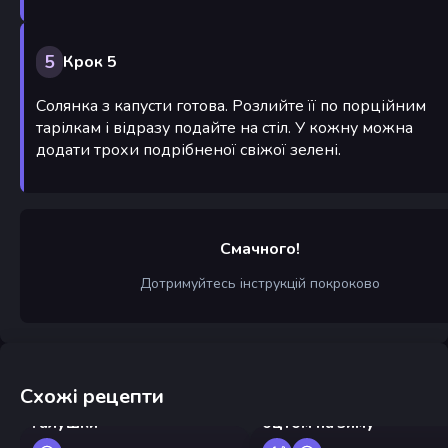
5
Крок 5
Солянка з капусти готова. Розлийте її по порційним
тарілкам і відразу подайте на стіл. У кожну можна
додати трохи подрібненої свіжої зелені.
Смачного!
Дотримуйтесь інструкцій покроково
Схожі рецепти
Мариновані помідори з
Галушки
оцтом на зиму