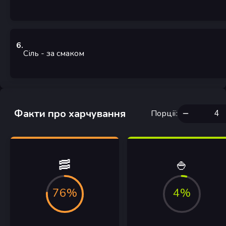
6
.
Сіль
- за смаком
Факти про харчування
Порції
:
🥓
🍚
76%
4%