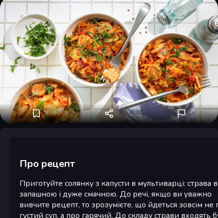
Про рецепт
Приготуйте солянку з капусти в мультиварці: страва 
запашною і дуже смачною. До речі, якщо ви уважно
вивчите рецепт, то зрозумієте, що йдеться зовсім не 
густий суп, а про гарячий. До складу страви входять б