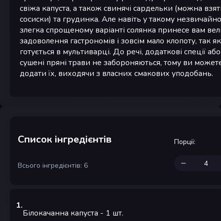
свіжа капуста, а також свинячі сардельки (можна взят
сосиски) та грудинка. Але навіть у такому незвичайно
злегка спрощеному варіанті солянка принесе вам ве
задоволення гастрономів і зовсім мало клопоту, так я
готується в мультиварці. До речі, додаткові спеції або
сушені пряні трави не забороняються, тому ви может
додати їх, виходячи з власних смакових уподобань.
Список інгредієнтів
Порції
:
Всього інгредієнтів: 6
1
.
Білокачанна капуста
- 1
шт.