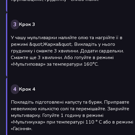
3
Крок 3
У чашу мультиварки налийте олію та нагрійте її в
режимі &quot;Жарка&quot;. Викладіть у нього
грудинку і смажте 3 хвилини. Додати сардельки.
Смажте ще 3 хвилини. Або готуйте в режимі
«Мультиповар» за температури 160°С.
4
Крок 4
Покладіть підготовлені капусту та буряк. Приправте
невеликою кількістю солі та перемішайте. Закрийте
мультиварку. Готуйте 1 годину в режимі
«Мультикухар» при температурі 110 ° С або в режимі
«Гасіння».