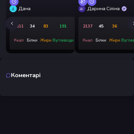
Дана
Дарина Сіліна
Д
ДС
1611
34
83
191
2137
45
36
45
Ккал
Білки
Жири
Вуглеводи
Ккал
Білки
Жири
Вугле
Коментарі