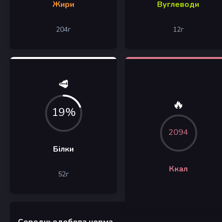
Жири
Вуглеводи
204
г
12
г
🥩
🔥
19%
2094
Білки
Ккал
52
г
Середньодобова норма