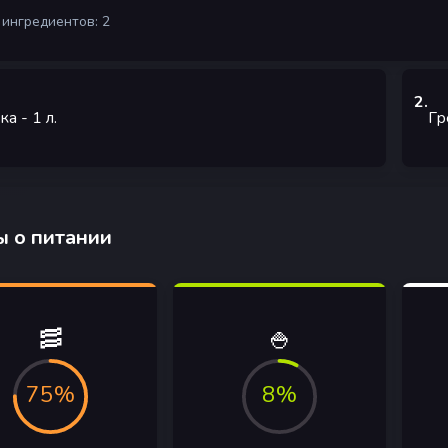
 ингредиентов: 2
2
.
ка
- 1
л.
Гр
 о питании
🥓
🍚
75%
8%