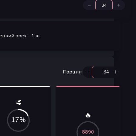
ецкий орех
- 1
кг
Порции
:
🥩
🔥
17%
8890