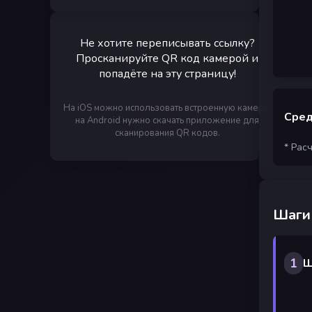
Не хотите переписывать ссылку?
Просканируйте QR код камерой и
попадёте на эту страницу!
На iOS можно использовать встроенную камеру,
Сред
на Android нужно скачать приложение для
сканирования QR кодов.
* Рас
Шаги
1
Ш