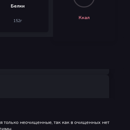
Белки
Ккал
152
г
ся только неочищенные, так как в очищенных нет
одимы.