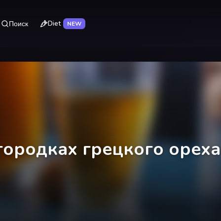
Diet
Поиск
NEW
городках грецкого ореха