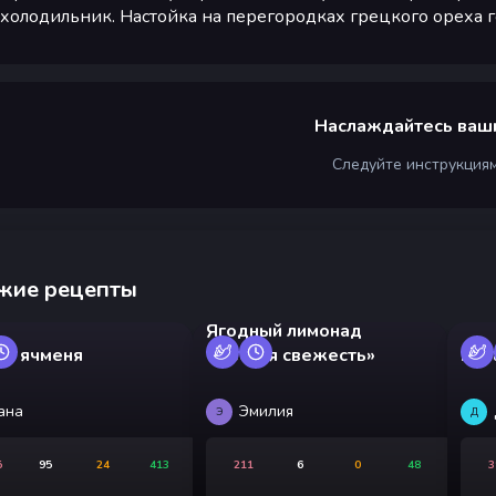
холодильник. Настойка на перегородках грецкого ореха г
Наслаждайтесь ваш
Следуйте инструкция
жие рецепты
Ягодный лимонад
из ячменя
«Лесная свежесть»
Бан
ана
Эмилия
Э
Д
5
95
24
413
211
6
0
48
3