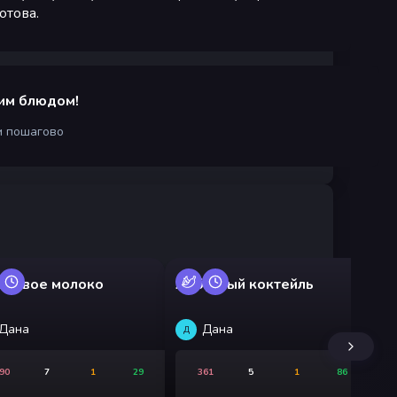
отова.
им блюдом!
м пошагово
Пи
ановое молоко
Арбузный коктейль
то
Ми
Дана
Дана
Д
Э
90
7
1
29
361
5
1
86