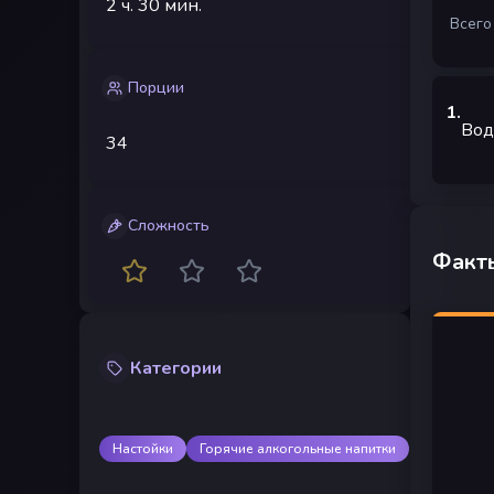
2 ч.
30 мин.
Всего
Порции
1
.
Вод
34
Сложность
Факты
Категории
Настойки
Горячие алкогольные напитки