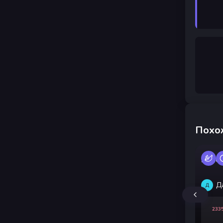
Похо
Квас 
Д
Д
233