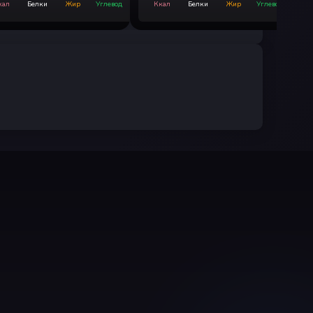
кал
Белки
Жир
Углевод
Ккал
Белки
Жир
Углевод