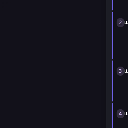
2
Ш
3
Ш
4
Ш