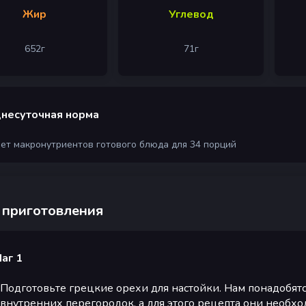
Жир
Углевод
652
г
71
г
несуточная норма
чет макронутриентов готового блюда для 34 порций
 приготовления
аг 1
Подготовьте грецкие орехи для настойки. Нам понадобят
внутренних перегородок, а для этого рецепта они необх