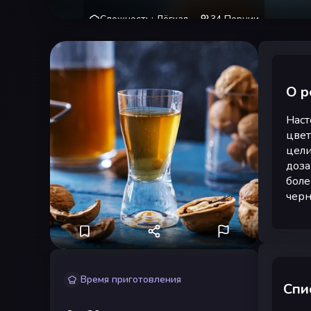
Сложность
:
Лёгкая
34
Порции
О р
Наст
цвет
цели
доза
боле
черн
Время приготовления
Спи