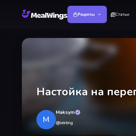
Статьи
Рецепты
Настойка на пере
Maksym
M
@
lekting