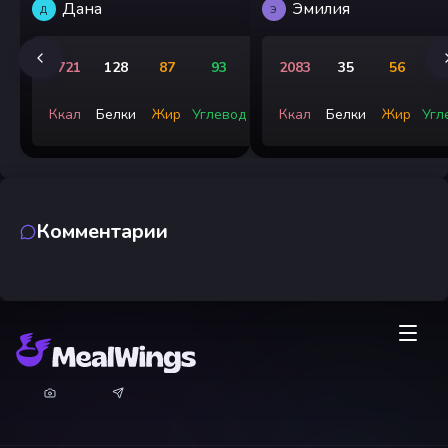
Дана
Эмилия
Д
Э
1721
128
87
93
2083
35
56
3
Ккал
Белки
Жир
Углевод
Ккал
Белки
Жир
Угл
Комментарии