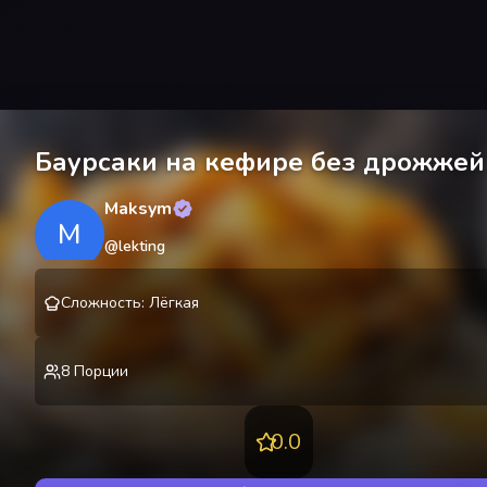
Баурсаки на кефире без дрожжей
Maksym
M
@
lekting
Сложность
:
Лёгкая
8
Порции
0.0