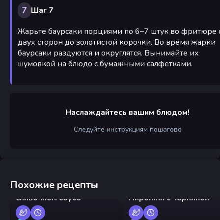
7
Шаг 7
Жарьте баурсаки порциями по 6–7 штук во фритюре 
двух сторон до золотистой корочки. Во время жарки
баурсаки раздуются и округлятся. Вынимайте их
шумовкой на блюдо с бумажными салфетками.
Наслаждайтесь вашим блюдом!
Следуйте инструкциям пошагово
Похожие рецепты
Креветки на сковороде в
сливочном соусе
Пирожки с черникой