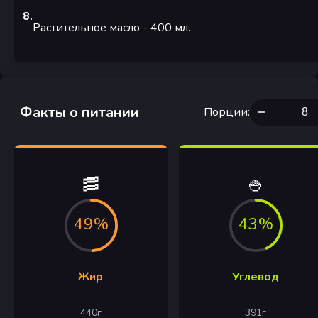
8
.
Растительное масло
- 400
мл.
Факты о питании
Порции
:
🥓
🍚
49%
43%
Жир
Углевод
440
г
391
г