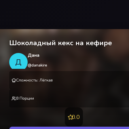
Шоколадный кекс на кефире
Дана
Д
@
danakire
Сложность
:
Лёгкая
8
Порции
0.0