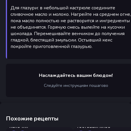
Для глазури: в небольшой кастрюле соедините
сливочное масло и молоко. Нагрейте на среднем огне,
пока масло полностью не растворится и ингредиенты
не объединятся. Горячую смесь вылейте на кусочки
шоколада. Перемешивайте венчиком до получения
гладкой, блестящей эмульсии. Остывший кекс
покройте приготовленной глазурью.
Наслаждайтесь вашим блюдом!
Следуйте инструкциям пошагово
Похожие рецепты
Домашние кукурузные
Японский молочный
палочки
тостовый хлеб