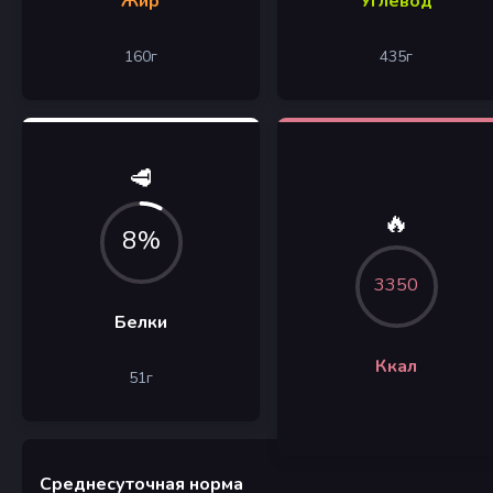
Жир
Углевод
160
г
435
г
🥩
🔥
8%
3350
Белки
Ккал
51
г
Среднесуточная норма