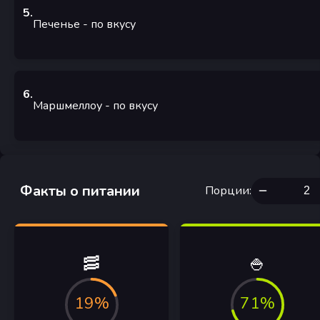
5
.
Печенье
-
по вкусу
6
.
Маршмеллоу
-
по вкусу
Факты о питании
Порции
:
🥓
🍚
19%
71%