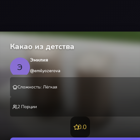
Какао из детства
Эмилия
Э
@
emilyozerova
Сложность
:
Лёгкая
2
Порции
0.0