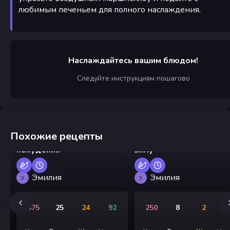
любимым печеньем для полного наслаждения.
Наслаждайтесь вашим блюдом!
Следуйте инструкциям пошагово
Похожие рецепты
Детокс-смузи для
Компот из черники на
похудения
зиму
Эмилия
Эмилия
Э
Э
675
25
24
92
250
8
2