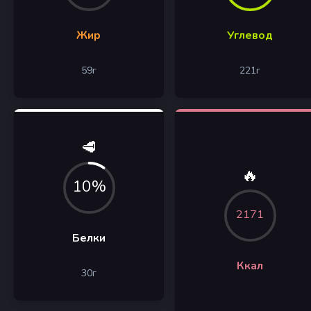
Жир
Углевод
59
г
221
г
🥩
🔥
10%
2171
Белки
Ккал
30
г