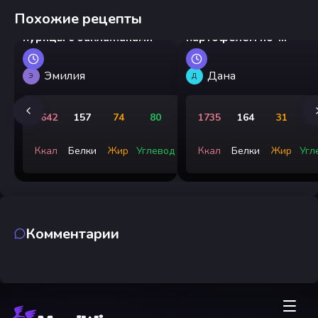
Похожие рецепты
Китайский стир-фрай из
Куриный гуляш с
курицы с баклажанами
картофелем по-
деревенски
Эмилия
Дана
Э
Д
1642
157
74
80
1735
164
31
1
Ккал
Белки
Жир
Углевод
Ккал
Белки
Жир
Угл
Комментарии