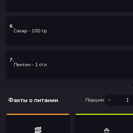
6
.
Сахар
- 100
гр.
7
.
Пектин
- 1
ст.л
Факты о питании
Порции
:
🥓
🍚