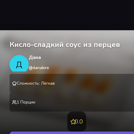
Кисло-сладкий соус из перцев
Дана
Д
@
danakire
Сложность
:
Лёгкая
1
Порции
0.0