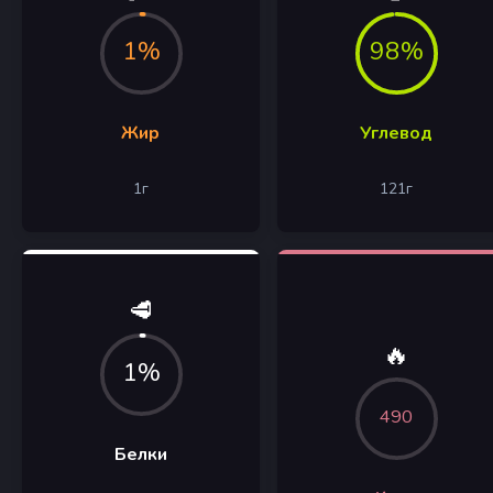
1%
98%
Жир
Углевод
1
г
121
г
🥩
🔥
1%
490
Белки