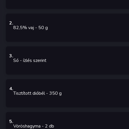
2
.
82,5% vaj
- 50
g
3
.
Só
- ízlés szerint
4
.
Tisztított dióbél
- 350
g
5
.
Vöröshagyma
- 2
db