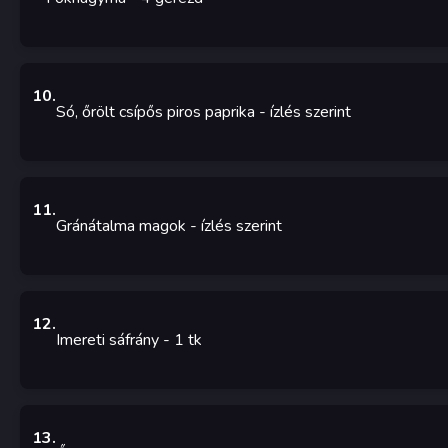
10
.
Só, őrölt csípős piros paprika
- ízlés szerint
11
.
Gránátalma magok
- ízlés szerint
12
.
Imereti sáfrány
- 1
tk
13
.