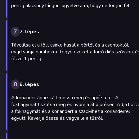
percig alacsony lángon, ügyelve arra, hogy ne forrjon fel.
7
7. lépés
Távolítsa el a főtt csirke húsát a bőrtől és a csontoktól,
majd vágja darabokra. Tegye ezeket a forró diós szószba, é
főzze 1 percig.
8
8. lépés
A koriander ágacskáit mossa meg és aprítsa fel. A
fokhagymát tisztítsa meg és nyomja át a présen. Adja hozz
a fokhagymát és a koriandert a szacivihez a korianderrel
együtt. Keverje össze és vegye le a tűzről.