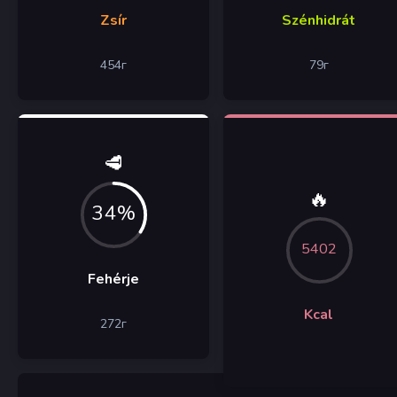
Zsír
Szénhidrát
454
г
79
г
🥩
🔥
34%
5402
Fehérje
Kcal
272
г