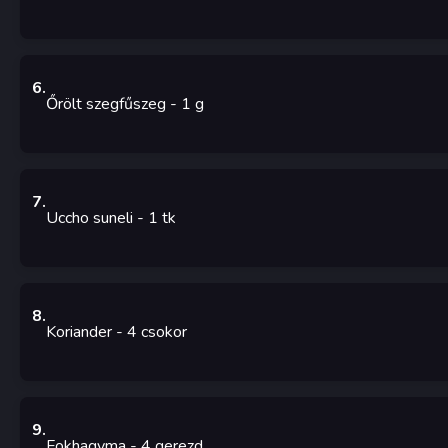
6
.
Őrölt szegfűszeg
- 1
g
7
.
Uccho suneli
- 1
tk
8
.
Koriander
- 4
csokor
9
.
Fokhagyma
- 4
gerezd