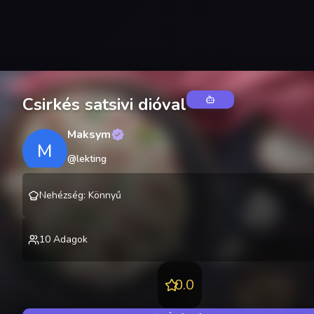
Csirkés satsivi dióval
Maksym
M
@
lekting
Nehézség
:
Könnyű
10
Adagok
0.0