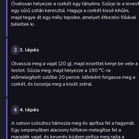
Óvatosan helyezze a csirkét egy tányérra. Szűrje le a leves
egy sűrű szitán keresztül. Hagyja a csirkét kissé kihűlni,
majd tegye át egy mély tepsibe, amelyet étkezési fóliával
béleltek ki.
3
3. lépés
Olvassza meg a vajat (20 g), majd ecsettel kenje be vele a
testet. Sózza meg, majd helyezze a 190 °C-ra
előmelegített sütőbe 20 percre. Időnként forgassa meg a
csirkét, és locsolja meg a kisült zsírral.
4
4. lépés
A satsivi szószhoz hámozza meg és aprítsa fel a hagymát.
Egy serpenyőben alacsony hőfokon melegítse fel a
maradék vajat, és keverés közben pirítsa meg rajta a