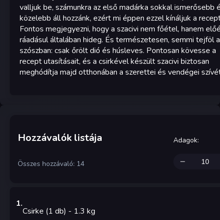
valljuk be, számunkra az első madárka sokkal ismerősebb 
közelebb áll hozzánk, ezért mi éppen ezzel kínáljuk a recept
Fontos megjegyezni, hogy a szacivi nem főétel, hanem előé
ráadásul általában hideg. És természetesen, semmi tejföl a
szószban: csak őrölt dió és húsleves. Pontosan kövesse a
recept utasításait, és a csirkével készült szacivi biztosan
meghódítja majd otthonában a szerettei és vendégei szívét
Hozzávalók listája
Adagok
:
Összes hozzávaló: 14
1
.
Csirke (1 db)
- 1.3
kg