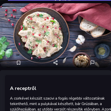
Értékelés
A receptről
A csirkével készült szacivi a fogás régebbi változatának
tekinthető, mint a pulykával készített, bár Grúziában, a
szülőhazájában, az utóbbi verziót részesítik előnyben. Azo