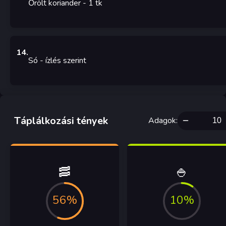
Őrölt koriander
- 1
tk
14
.
Só
- ízlés szerint
Táplálkozási tények
Adagok
:
🥓
🍚
56%
10%