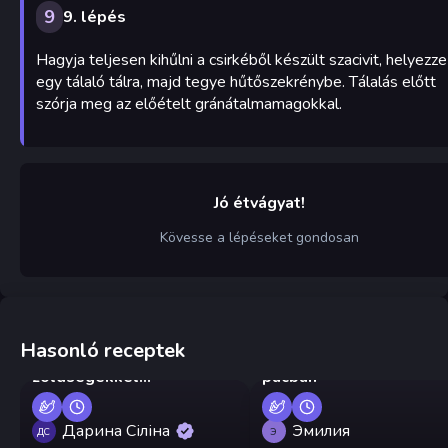
9
9. lépés
Hagyja teljesen kihűlni a csirkéből készült szacivit, helyezze
egy tálaló tálra, majd tegye hűtőszekrénybe. Tálalás előtt
szórja meg az előételt gránátalmamagokkal.
Jó étvágyat!
Kövesse a lépéseket gondosan
Hasonló receptek
Tészta csirkével és
Ünnepi garnélarák csípő
zöldségekkel
pácban
serpenyőben
Дарина Сіліна
Эмилия
ДС
Э