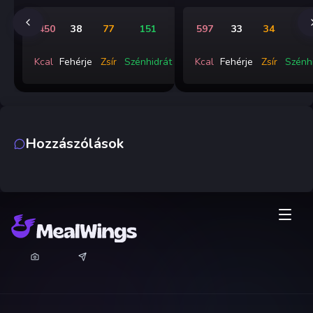
1450
38
77
151
597
33
34
4
Kcal
Fehérje
Zsír
Szénhidrát
Kcal
Fehérje
Zsír
Szénh
Hozzászólások