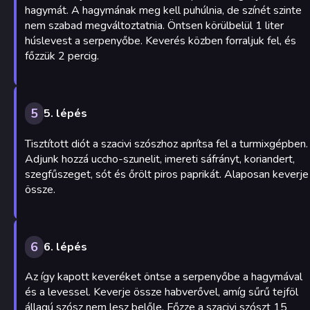
hagymát. A hagymának meg kell puhúlnia, de színét szinte
nem szabad megváltoztatnia. Öntsen körülbelül 1 liter
húslevest a serpenyőbe. Keverés közben forraljuk fel, és
főzzük 2 percig.
5
5. lépés
Tisztított diót a szacivi szószhoz aprítsa fel a turmixgépben.
Adjunk hozzá uccho-szunelit, imereti sáfrányt, koriandert,
szegfűszeget, sót és őrölt piros paprikát. Alaposan keverje
össze.
6
6. lépés
Az így kapott keveréket öntse a serpenyőbe a hagymával
és a levessel. Keverje össze habverővel, amíg sűrű tejföl
állagú szósz nem lesz belőle. Főzze a szacivi szószt 15