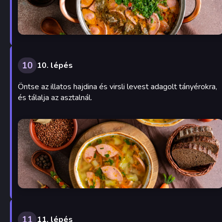
10
10. lépés
Öntse az illatos hajdina és virsli levest adagolt tányérokra,
és tálalja az asztalnál.
11
11. lépés