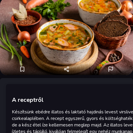
A receptről
Készítsünk ebédre illatos és laktató hajdinás levest virslive
csirkealaplében. A recept egyszerű, gyors és költséghaték
de a kész étel íze kellemesen meglep majd. Az illatos leve
ízletes és tápláló, kiválóan felmelegít egy nehéz munkanap