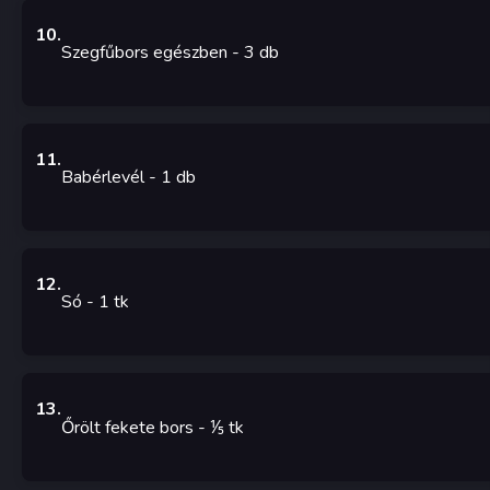
10
.
Szegfűbors egészben
- 3
db
11
.
Babérlevél
- 1
db
12
.
Só
- 1
tk
13
.
Őrölt fekete bors
- ⅕
tk