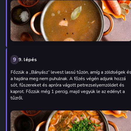
9
9. lépés
Főzzük a „Bányász” levest lassú tűzön, amíg a zöldségek é
a hajdina meg nem puhulnak. A főzés végén adjunk hozzá
sót, fűszereket és apróra vágott petrezselyemzöldet és
kaprot. Főzzük még 1 percig, majd vegyük le az edényt a
tűzről.