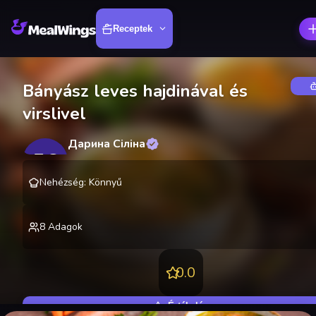
Receptek
Bányász leves hajdinával és
virslivel
Дарина Сіліна
ДС
@
SilinaDarina
Nehézség
:
Könnyű
8
Adagok
0.0
Értékelés