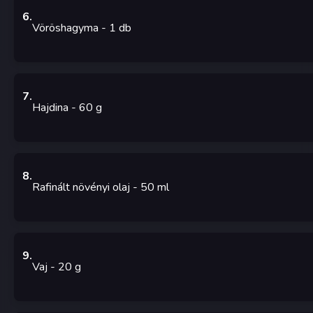
6
.
Vöröshagyma
- 1
db
7
.
Hajdina
- 60
g
8
.
Rafinált növényi olaj
- 50
ml
9
.
Vaj
- 20
g