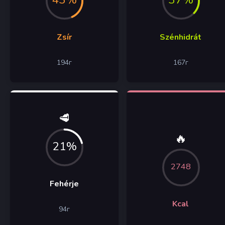
Zsír
Szénhidrát
194
г
167
г
🥩
🔥
21%
2748
Fehérje
Kcal
94
г