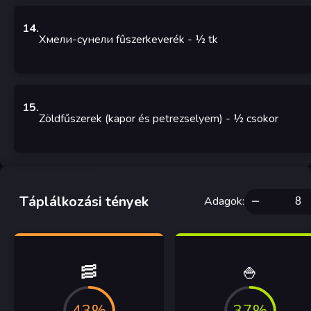
14
.
Хмели-сунели fűszerkeverék
- ½
tk
15
.
Zöldfűszerek (kapor és petrezselyem)
- ½
csokor
Táplálkozási tények
Adagok
:
🥓
🍚
43%
37%