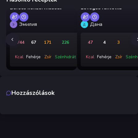
Borscs konzervhússal
Levegős rántotta
Эмилия
Дана
Э
Д
2744
67
171
226
47
4
3
0
Kcal
Fehérje
Zsír
Szénhidrát
Kcal
Fehérje
Zsír
Szénh
Hozzászólások