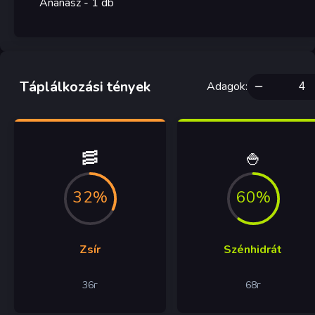
Ananász
- 1
db
Táplálkozási tények
Adagok
:
🥓
🍚
32%
60%
Zsír
Szénhidrát
36
г
68
г