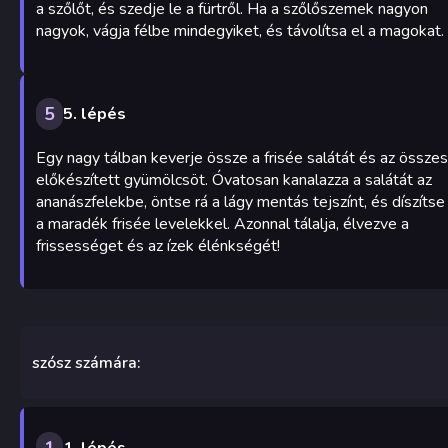
a szőlőt, és szedje le a fürtről. Ha a szőlőszemek nagyon
nagyok, vágja félbe mindegyiket, és távolítsa el a magokat.
5
5. lépés
Egy nagy tálban keverje össze a frisée salátát és az összes
előkészített gyümölcsöt. Óvatosan kanalazza a salátát az
ananászfelekbe, öntse rá a lágy mentás tejszínt, és díszítse
a maradék frisée levelekkel. Azonnal tálalja, élvezve a
frissességet és az ízek élénkségét!
szósz számára:
1
1. lépés