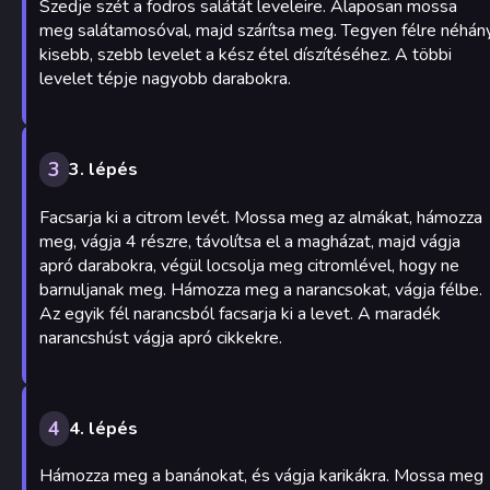
Szedje szét a fodros salátát leveleire. Alaposan mossa
meg salátamosóval, majd szárítsa meg. Tegyen félre néhán
kisebb, szebb levelet a kész étel díszítéséhez. A többi
levelet tépje nagyobb darabokra.
3
3. lépés
Facsarja ki a citrom levét. Mossa meg az almákat, hámozza
meg, vágja 4 részre, távolítsa el a magházat, majd vágja
apró darabokra, végül locsolja meg citromlével, hogy ne
barnuljanak meg. Hámozza meg a narancsokat, vágja félbe.
Az egyik fél narancsból facsarja ki a levet. A maradék
narancshúst vágja apró cikkekre.
4
4. lépés
Hámozza meg a banánokat, és vágja karikákra. Mossa meg