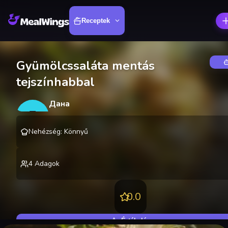
Receptek
Gyümölcssaláta mentás
tejszínhabbal
Дана
Д
@
danakire
Nehézség
:
Könnyű
4
Adagok
0.0
Értékelés