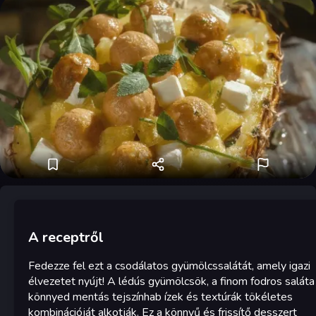
A receptről
Fedezze fel ezt a csodálatos gyümölcssalátát, amely igazi
élvezetet nyújt! A lédús gyümölcsök, a finom fodros saláta
könnyed mentás tejszínhab ízek és textúrák tökéletes
kombinációját alkotják. Ez a könnyű és frissítő desszert