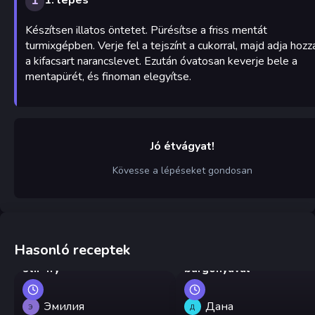
Készítsen illatos öntetet. Pürésítse a friss mentát
turmixgépben. Verje fel a tejszínt a cukorral, majd adja hozz
a kifacsart narancslevet. Ezután óvatosan keverje bele a
mentapürét, és finoman elegyítse.
Jó étvágyat!
Kövesse a lépéseket gondosan
Hasonló receptek
Kínai csirkés-padlizsános
Csirke gulyás falusi
stir-fry
burgonyával
Эмилия
Дана
Э
Д