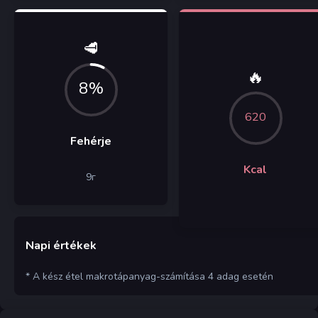
🥩
🔥
8%
620
Fehérje
Kcal
9
г
Napi értékek
* A kész étel makrotápanyag-számítása 4 adag esetén