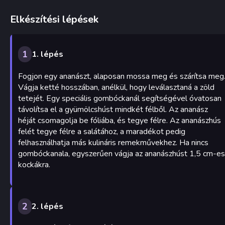
Elkészítési lépések
1
1. lépés
Fogjon egy ananászt, alaposan mossa meg és szárítsa meg
Vágja ketté hosszában, anélkül, hogy leválasztaná a zöld
tetejét. Egy speciális gombóckanál segítségével óvatosan
távolítsa el a gyümölcshúst mindkét félből. Az ananász
héját csomagolja be fóliába, és tegye félre. Az ananászhús
felét tegye félre a salátához, a maradékot pedig
felhasználhatja más kulináris remekművekhez. Ha nincs
gombóckanala, egyszerűen vágja az ananászhúst 1,5 cm-es
kockákra.
2
2. lépés