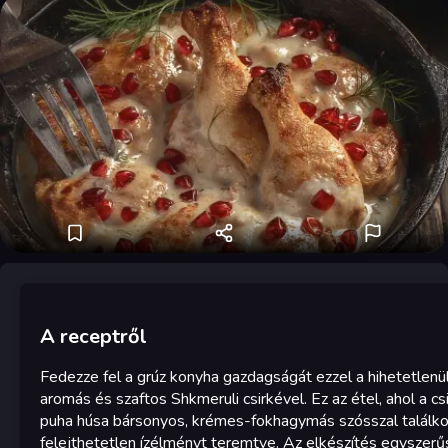
A receptről
Fedezze fel a grúz konyha gazdagságát ezzel a hihetetlenü
aromás és szaftos Shkmeruli csirkével. Ez az étel, ahol a cs
puha húsa bársonyos, krémes-fokhagymás szósszal találko
felejthetetlen ízélményt teremtve. Az elkészítés egyszer