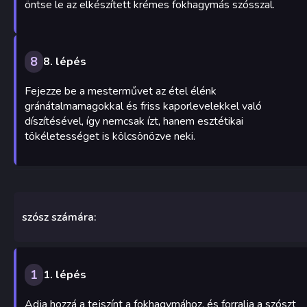
öntse le az elkészített krémes fokhagymás szósszal.
8
8. lépés
Fejezze be a mesterművet az étel élénk
gránátalmamagokkal és friss kaporlevelekkel való
díszítésével, így nemcsak ízt, hanem esztétikai
tökéletességet is kölcsönözve neki.
szósz számára:
1
1. lépés
Adja hozzá a tejszínt a fokhagymához, és forralja a szószt