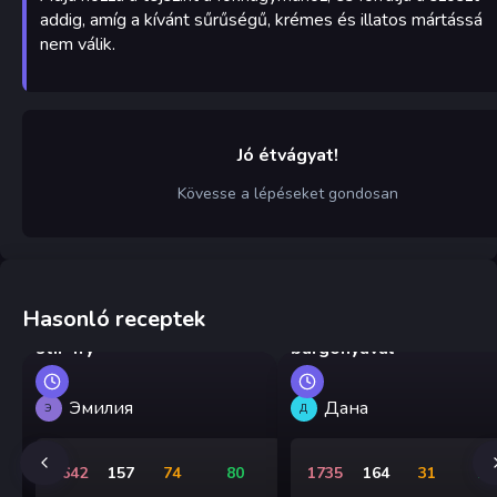
addig, amíg a kívánt sűrűségű, krémes és illatos mártássá
nem válik.
Jó étvágyat!
Kövesse a lépéseket gondosan
Hasonló receptek
Kínai csirkés-padlizsános
Csirke gulyás falusi
stir-fry
burgonyával
Эмилия
Дана
Э
Д
1642
157
74
80
1735
164
31
19