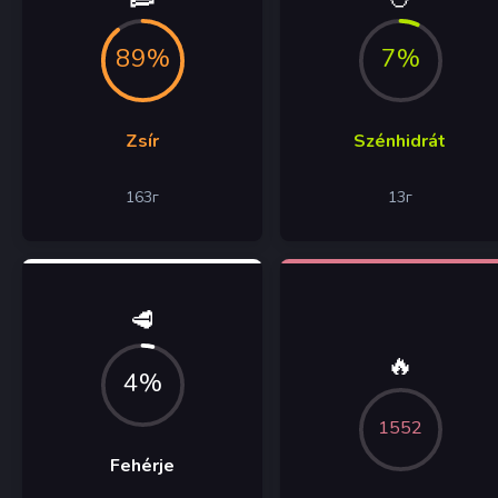
89%
7%
Zsír
Szénhidrát
163
г
13
г
🥩
🔥
4%
1552
Fehérje