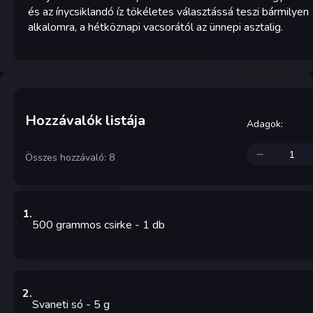
és az ínycsiklandó íz tökéletes választássá teszi bármilyen
alkalomra, a hétköznapi vacsorától az ünnepi asztalig.
Hozzávalók listája
Adagok
:
Összes hozzávaló: 8
1
.
500 grammos csirke
- 1
db
2
.
Svaneti só
- 5
g