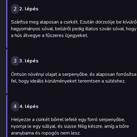
2
2. lépés
Szárítsa meg alaposan a csirkét. Ezután dörzsölje be kívülrő
hagyományos sóval, belülről pedig illatos szván sóval, hogy
a hús átvegye a fűszeres ízjegyeket.
3
3. lépés
Öntsön növényi olajat a serpenyőbe, és alaposan forrósítsa
fel, hogy ideális körülményeket teremtsen a sütéshez.
4
4. lépés
Helyezze a csirkét bőrrel lefelé egy forró serpenyőbe,
nyomja le egy súllyal, és süsse félig készre, amíg a bőre
aranybarna és ropogós nem lesz.