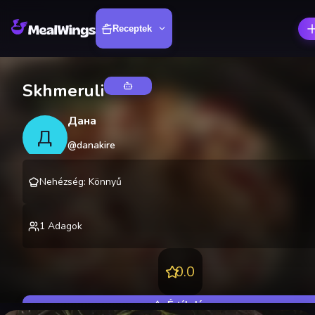
Receptek
Skhmeruli
Дана
Д
@
danakire
Nehézség
:
Könnyű
1
Adagok
0.0
Értékelés