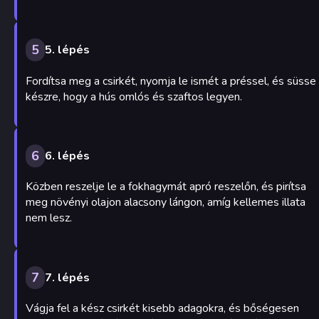
5
5. lépés
Fordítsa meg a csirkét, nyomja le ismét a préssel, és süsse
készre, hogy a hús omlós és szaftos legyen.
6
6. lépés
Közben reszelje le a fokhagymát apró reszelőn, és pirítsa
meg növényi olajon alacsony lángon, amíg kellemes illata
nem lesz.
7
7. lépés
Vágja fel a kész csirkét kisebb adagokra, és bőségesen