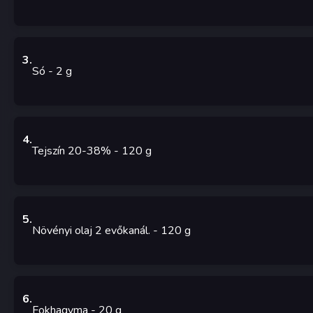
3
.
Só
- 2
g
4
.
Tejszín 20-38%
- 120
g
5
.
Növényi olaj 2 evőkanál.
- 120
g
6
.
Fokhagyma
- 20
g