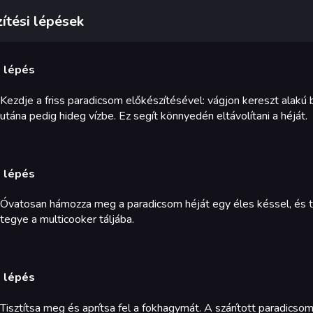
ítési lépések
. lépés
Kezdje a friss paradicsom előkészítésével: vágjon kereszt alakú
utána pedig hideg vízbe. Ez segít könnyedén eltávolítani a héját.
. lépés
Óvatosan hámozza meg a paradicsom héját egy éles késsel, és táv
tegye a multicooker táljába.
. lépés
Tisztítsa meg és aprítsa fel a fokhagymát. A szárított paradics