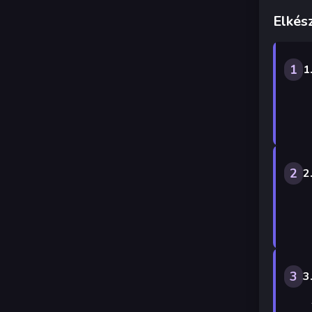
Elkész
1
1
2
2
3
3