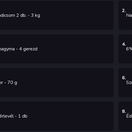
2
.
dicsom 2 db.
- 3
kg
Na
4
.
hagyma
- 4
gerezd
6%
6
.
or
- 70
g
Sz
8
.
érlevél
- 1
db
Éd