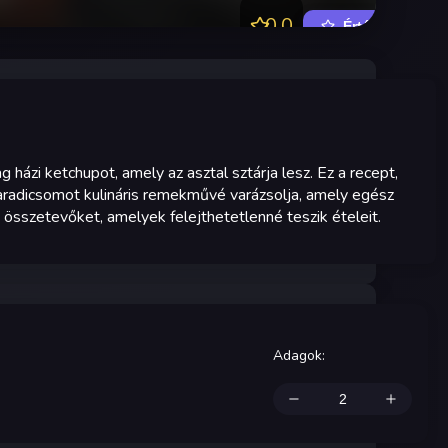
0.0
Értékelés
ag házi ketchupot, amely az asztal sztárja lesz. Ez a recept,
 paradicsomot kulináris remekművé varázsolja, amely egész
összetevőket, amelyek felejthetetlenné teszik ételeit.
Adagok
: