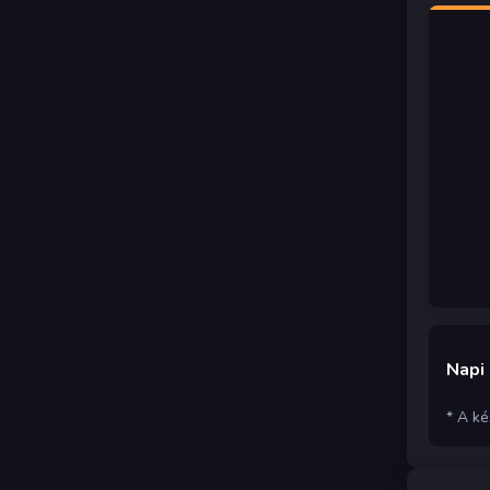
Napi
* A k