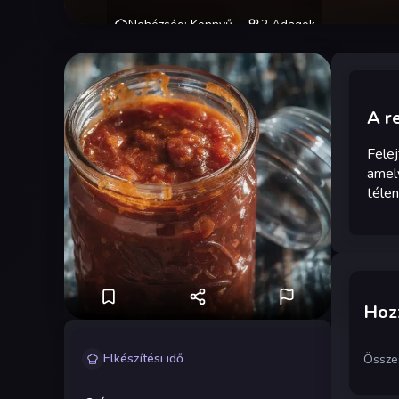
Nehézség
:
Könnyű
2
Adagok
A r
Felej
amely
télen
Hozz
Elkészítési idő
Össze