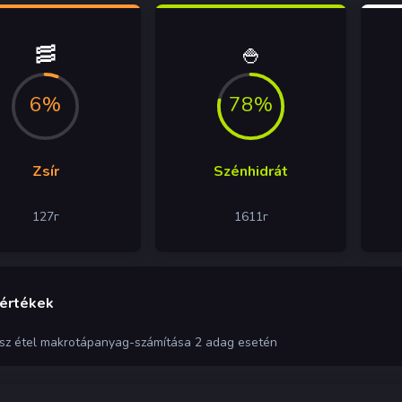
🥓
🍚
6%
78%
Zsír
Szénhidrát
127
г
1611
г
 értékek
ész étel makrotápanyag-számítása 2 adag esetén