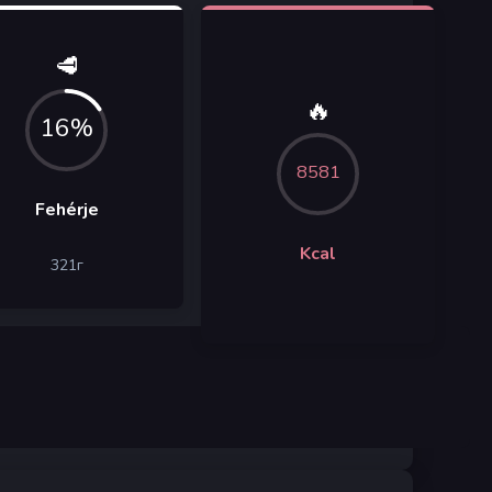
🥩
🔥
16%
8581
Fehérje
Kcal
321
г