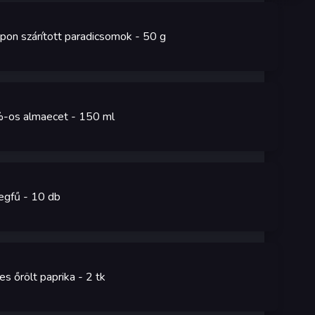
pon szárított paradicsomok
- 50
g
-os almaecet
- 150
ml
egfű
- 10
db
es őrölt paprika
- 2
tk