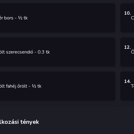
10
.
r bors
- ½
tk
C
12
.
ölt szerecsendió
- 0.3
tk
Ō
14
.
lt fahéj őrölt
- ½
tk
T
lkozási tények