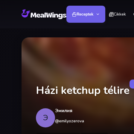
Cikkek
Receptek
Házi ketchup télire
Эмилия
Э
@
emilyozerova