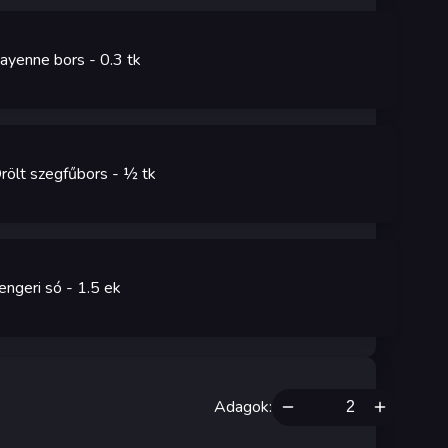
ayenne bors
- 0.3
tk
rölt szegfűbors
- ½
tk
engeri só
- 1.5
ek
Adagok
: