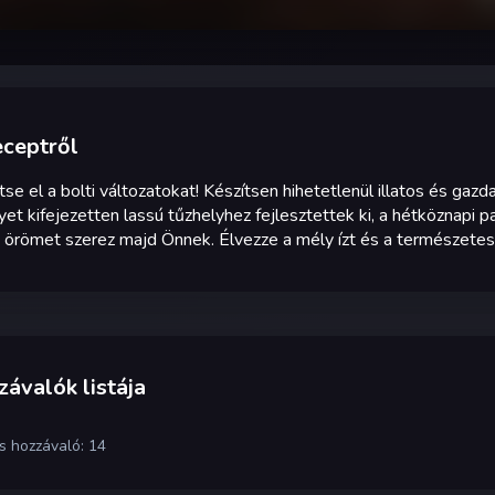
eceptről
tse el a bolti változatokat! Készítsen hihetetlenül illatos és gazd
et kifejezetten lassú tűzhelyhez fejlesztettek ki, a hétköznapi
 örömet szerez majd Önnek. Élvezze a mély ízt és a természetes 
ávalók listája
s hozzávaló: 14