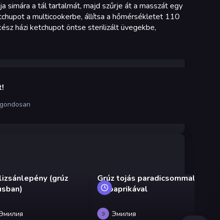
a simára a tál tartalmát, majd szűrje át a masszát egy
etchupot a multicookerbe, állítsa a hőmérsékletet 110
kész házi ketchupot öntse sterilizált üvegekbe,
!
 gondosan
lizsánlepény (grúz
Grúz tojás paradicsommal
Uk
usban)
és paprikával
cs
pa
Эмилия
Эмилия
Э
Э