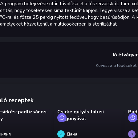
A program befejezése után távolítsa el a fűszerzacskót. Turmixolj
szitán, hogy tökéletesen sima textúrát kapjon. Tegye vissza a k
°C-ra, és főzze 25 percig nyitott fedővel, hogy besűrűsödjön. A 
amelyeket közvetlenül a multicookerben is sterilizálhat.
Jó étvágyat
Kövesse a lépéseket
ló receptek
 csirkés-padlizsános
Csirke gulyás falusi
Pad
ry
burgonyával
stíl
милия
Дана
Д
Э