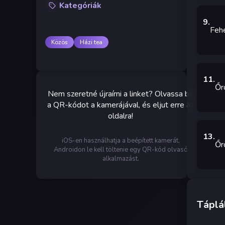
Kategóriák
9
.
Fehé
Közös
Házi tea
11
.
Őr
Nem szeretné újraírni a linket? Olvassa be
a QR-kódot a kamerájával, és eljut erre az
oldalra!
13
.
iOS-en használhatja a beépített kamerát,
Őrö
Androidon le kell töltenie egy QR-kód olvasó
alkalmazást.
Táplá