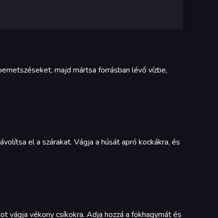
 bemetszéseket, majd mártsa forrásban lévő vízbe,
olítsa el a szárakat. Vágja a húsát apró kockákra, és
omot vágja vékony csíkokra. Adja hozzá a fokhagymát és