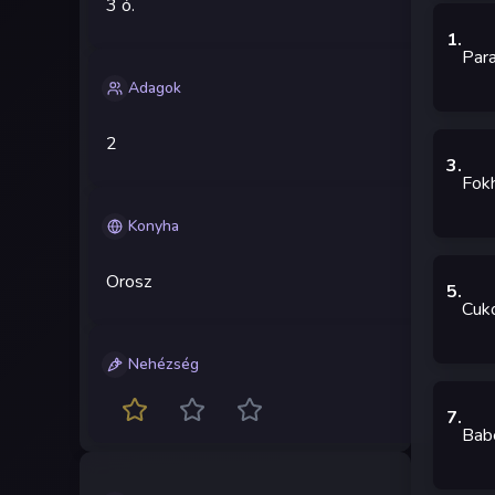
3 ó.
1
.
Para
Adagok
2
3
.
Fok
Konyha
Orosz
5
.
Cuk
Nehézség
7
.
Bab