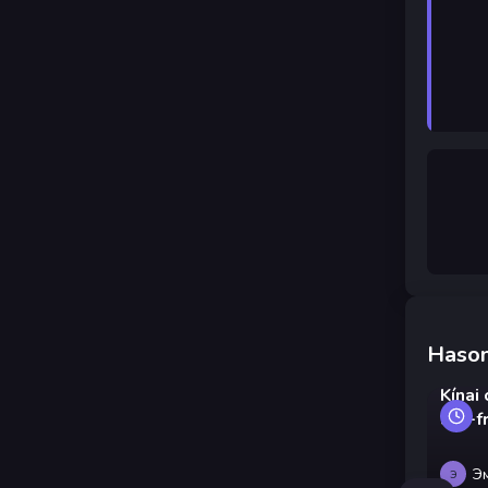
Hason
Kínai
stir-f
Э
Э