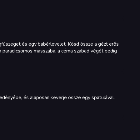
egfűszeget és egy babérlevelet. Kösd össze a gézt erős
t a paradicsomos masszába, a cérna szabad végét pedig
 edényébe, és alaposan keverje össze egy spatulával.