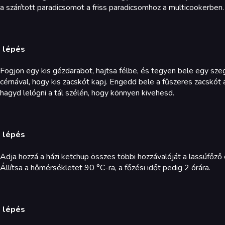
a szárított paradicsomot a friss paradicsomhoz a multicookerben.
. lépés
Fogjon egy kis gézdarabot, hajtsa félbe, és tegyen bele egy sz
cérnával, hogy kis zacskót kapj. Engedd bele a fűszeres zacskó
hagyd lelógni a tál szélén, hogy könnyen kivehesd.
. lépés
Adja hozzá a házi ketchup összes többi hozzávalóját a lassúfőző
Állítsa a hőmérsékletet 90 °C-ra, a főzési időt pedig 2 órára.
. lépés