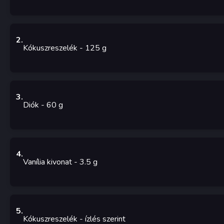
2
.
Kókuszreszelék
- 125
g
3
.
Diók
- 60
g
4
.
Vanília kivonat
- 3.5
g
5
.
Kókuszreszelék
-
ízlés szerint