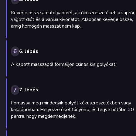
Keverje össze a datolyapürét, a kókuszreszeléket, az aprór
vágott diót és a vanília kivonatot. Alaposan keverje össze,
amíg homogén masszát nem kap.
6
6. lépés
A kapott masszából formáljon csinos kis golyókat.
7
7. lépés
Forgassa meg mindegyik golyót kókuszreszelékben vagy
kakaóporban. Helyezze őket tányérra, és tegye hűtőbe 30
percre, hogy megdermedjenek.