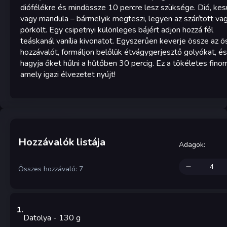
diófélékre és mindössze 10 percre lesz szüksége. Dió, kes
vagy mandula – bármelyik megteszi, legyen az szárított va
pörkölt. Egy csipetnyi különleges bájért adjon hozzá fél
teáskanál vanília kivonatot. Egyszerűen keverje össze az 
hozzávalót, formáljon belőlük étvágygerjesztő golyókat, és
hagyja őket hűlni a hűtőben 30 percig. Ez a tökéletes fino
amely igazi élvezetet nyújt!
Hozzávalók listája
Adagok
:
Összes hozzávaló: 7
1
.
Datolya
- 130
g