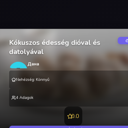
Kókuszos édesség dióval és
datolyával
Дана
Д
@
danakire
Nehézség
:
Könnyű
4
Adagok
0.0