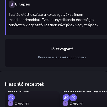
8
8. lépés
Tálalás előtt díszítse a kókuszgolyókat finom
mandulaszirmokkal. Ezek az ínycsiklandó édességek
tökéletes kiegészítői lesznek kávéjának vagy teájának.
Jó étvágyat!
Kövesse a lépéseket gondosan
Hasonló receptek
Grúz előétel dióból és
fűszerekből
Két összetevős fagylalt
Эмилия
Эмилия
Э
Э