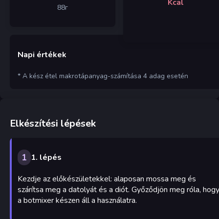
Kcal
88
г
Napi értékek
* A kész étel makrotápanyag-számítása 4 adag esetén
Elkészítési lépések
1
1. lépés
Kezdje az előkészületekkel: alaposan mossa meg és
szárítsa meg a datolyát és a diót. Győződjön meg róla, hog
a botmixer készen áll a használatra.