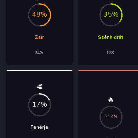
48%
35%
Zsír
Szénhidrát
246
г
178
г
🥩
🔥
17%
3249
Fehérje