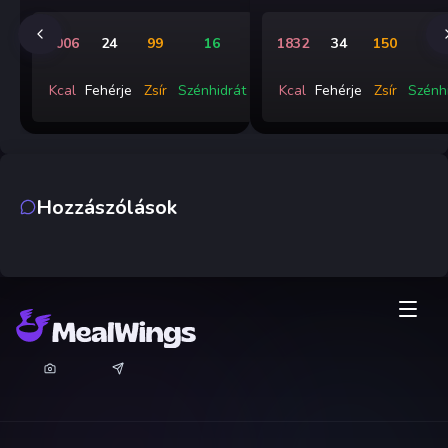
1006
24
99
16
1832
34
150
8
Kcal
Fehérje
Zsír
Szénhidrát
Kcal
Fehérje
Zsír
Szénh
Hozzászólások