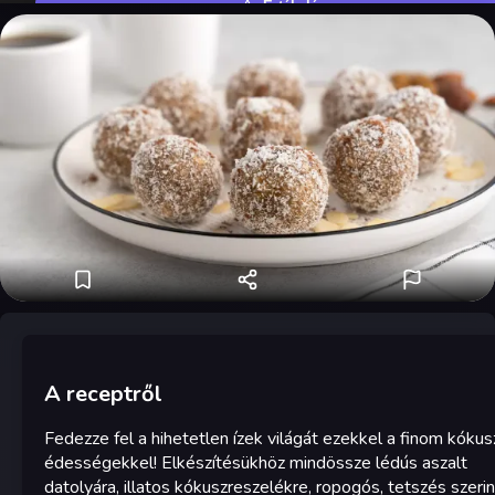
Értékelés
A receptről
Fedezze fel a hihetetlen ízek világát ezekkel a finom kóku
édességekkel! Elkészítésükhöz mindössze lédús aszalt
datolyára, illatos kókuszreszelékre, ropogós, tetszés szerin