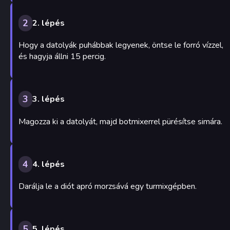
2
2. lépés
Hogy a datolyák puhábbak legyenek, öntse le forró vízzel,
és hagyja állni 15 percig.
3
3. lépés
Magozza ki a datolyát, majd botmixerrel pürésítse simára.
4
4. lépés
Darálja le a diót apró morzsává egy turmixgépben.
5
5. lépés