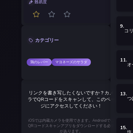
難易度
9
.
コ
カテゴリー
11
.
鶏のレバー
マヨネーズのサラダ
オ
リンクを書き写したくないですか？カメ
13
.
つ
ラでQRコードをスキャンして、このペー
ジにアクセスしてください！
iOSでは内蔵カメラを使用できます。Androidでは
QRコードスキャンアプリをダウンロードする必要
15
.
があります。
塩