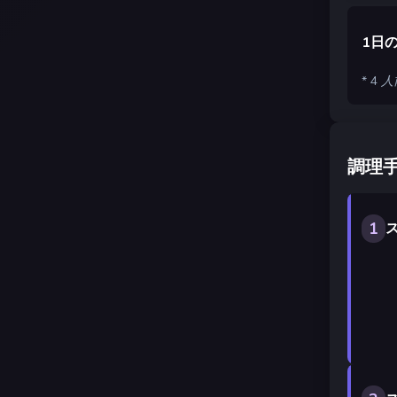
1日
* 4
調理
1
ス