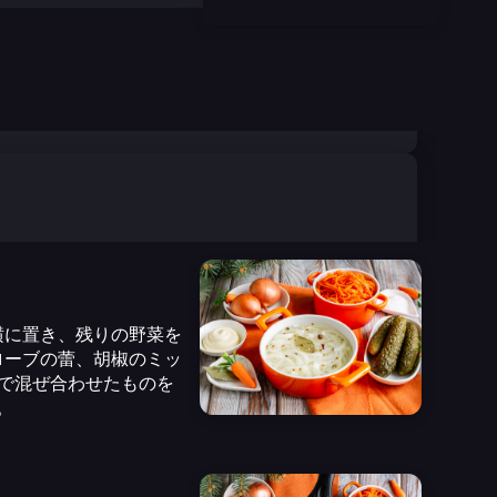
横に置き、残りの野菜を
ローブの蕾、胡椒のミッ
湯で混ぜ合わせたものを
。