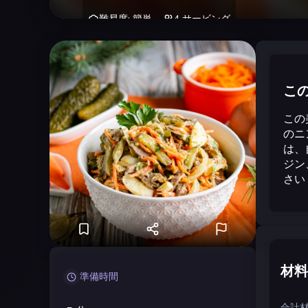
難易度
:
簡単
4
サービング
こ
この
のニ
は、
ジン
さい
材料
準備時間
合計材