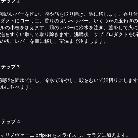
テップ 2
鶏のレバーを洗い、膜や筋を取り除き、鍋に移します。香り付
ダクトにローリエ、香りの良いペッパー、いくつかの玉ねぎの
ルの小枝を加えます。鶏のレバーに冷水を注ぎ、蓋をして火に
泡をすくい取りで取り除きます。沸騰後、サブプロダクトを弱
の後、レバーを皿に移し、室温まで冷まします。
テップ 3
鶏卵を固ゆでにし、冷水で冷やし、殻をむいて細切りにします
ルに並べます。
テップ 4
マリノヴァーニ огірки をスライスし、サラダに加えます。