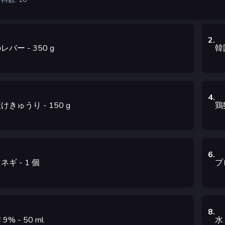
2
.
のレバー
- 350
g
韓
4
.
漬けきゅうり
- 150
g
鶏
6
.
マネギ
- 1
個
プ
8
.
 9%
- 50
ml
水