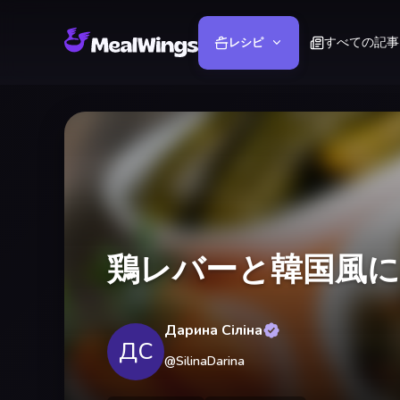
すべての記事
レシピ
鶏レバーと韓国風
Дарина Сіліна
ДС
@
SilinaDarina