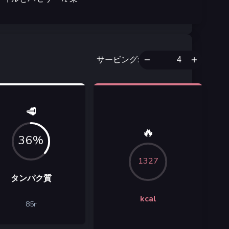
サービング
:
🥩
🔥
36%
1327
タンパク質
kcal
85
г