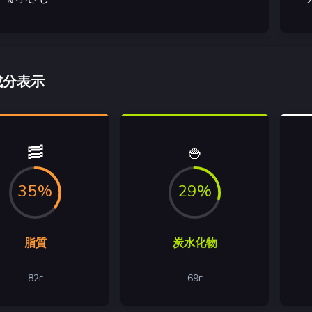
成分表示
🥓
🍚
35%
29%
脂質
炭水化物
82
г
69
г