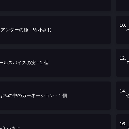
10
.
リアンダーの種
- ½
小さじ
12
.
ールスパイスの実
- 2
個
14
.
ぼみの中のカーネーション
- 1
個
16
.
- ⅕
小さじ