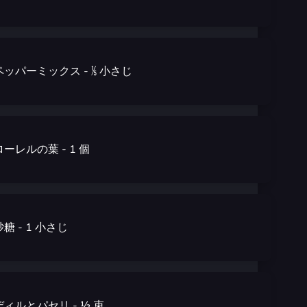
ペッパーミックス
- ⅕
小さじ
ローレルの葉
- 1
個
砂糖
- 1
小さじ
ディルとパセリ
- ½
束