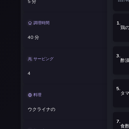
5 分
1
.
調理時間
鶏
40 分
3
.
サービング
酢
4
5
.
タ
料理
ウクライナの
7
.
食酢