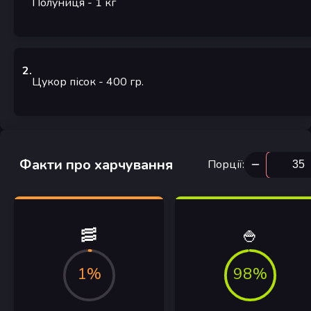
Полуниця
- 1
кг
2
.
Цукор пісок
- 400
гр.
Факти про харчування
Порції
:
🥓
🍚
1%
98%