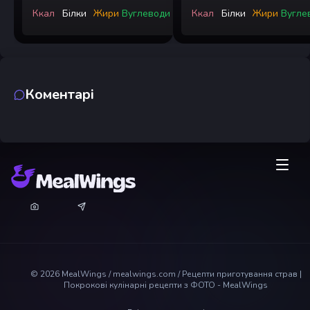
Ккал
Білки
Жири
Вуглеводи
Ккал
Білки
Жири
Вугле
Коментарі
©
2026
MealWings / mealwings.com /
Рецепти приготування страв |
Покрокові кулінарні рецепти з ФОТО - MealWings