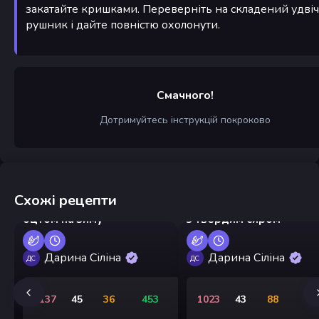
закатайте кришками. Переверніть на складений удвіч
рушник і дайте повністю охолонути.
Смачного!
Дотримуйтесь інструкцій покроково
Схожі рецепти
Мариновані помідори з
Оладки з цвітної капус
оцтом на зиму
з твердим сиром
Дарина Сіліна
Дарина Сіліна
ДС
ДС
2137
45
36
453
1023
43
88
5