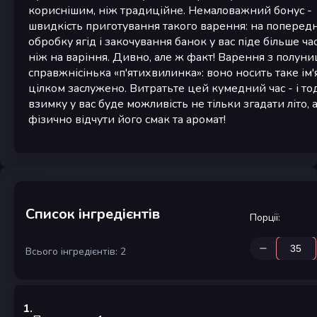
кориснішим, ніж традиційне. Немаловажний бонус -
швидкість приготування такого варення: на поперед
обробку ягід і закочування банок у вас піде більше час
ніж на варіння. Дивно, але ж факт! Варення з полуни
справжнісінька «п'ятихвилинка»: воно носить таке ім'
цілком заслужено. Витратьте цей кумедний час - і то
взимку у вас буде можливість не тільки згадати літо, а
фізично відчути його смак та аромат!
Список інгредієнтів
Порції
:
Всього інгредієнтів: 2
1
.