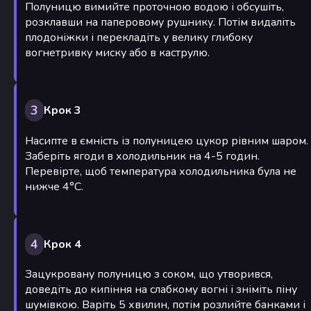
Полуницю вимийте проточною водою і обсушіть,
розклавши на паперовому рушнику. Потім видаліть
плодоніжки і перекладіть у велику глибоку
вогнетривку миску або в каструлю.
3
Крок 3
Насипте в ємність із полуницею цукор рівним шаром.
Заберіть ягоди в холодильник на 4-5 годин.
Перевірте, щоб температура холодильника була не
нижче 4°C.
4
Крок 4
Зацукровану полуницю з соком, що утворився,
доведіть до кипіння на слабкому вогні і зніміть піну
шумівкою. Варіть 5 хвилин, потім розлийте банками і