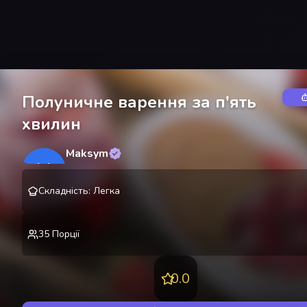
Полуничне варення за п'ять
хвилин
Maksym
M
@
lekting
Складність
:
Легка
35
Порції
0.0