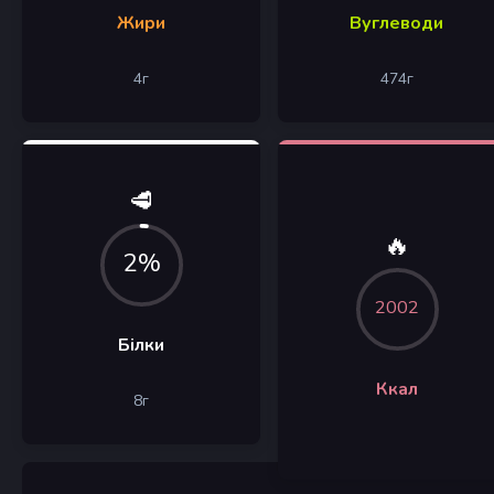
Жири
Вуглеводи
4
г
474
г
🥩
🔥
2%
2002
Білки
Ккал
8
г