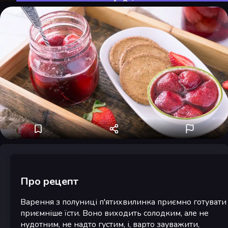
Оцінити
Про рецепт
Варення з полуниці п'ятихвилинка приємно готувати 
приємніше їсти. Воно виходить солодким, але не
нудотним, не надто густим, і, варто зауважити,