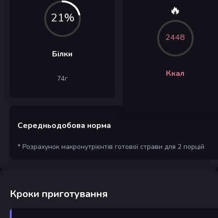
🔥
21%
2448
Білки
Ккал
74
г
Середньодобова норма
* Розрахунок макронутрієнтів готової страви для 2 порцій
Кроки приготування