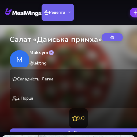
Рецепти
Салат «Дамська примха»
Maksym
M
@
lekting
Складність
:
Легка
2
Порції
0.0
Оцінити