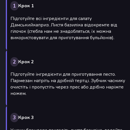
1
Крок 1
Підготуйте всі інгредієнти для салату
Дамськийкаприз. Листя базиліка відокремте від
гілочок (стебла нам не знадобляться, їх можна
використовувати для приготування бульйонів).
2
Крок 2
Підготуйте інгредієнти для приготування песто.
Пармезан натріть на дрібній тертці. Зубчик часнику
очистіть і пропустіть через прес або дрібно наріжте
ножем.
3
Крок 3