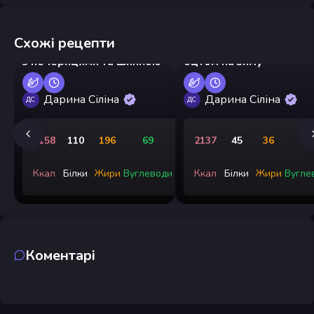
Схожі рецепти
Салат «Грибна галявина»
Мариновані помідори з
з печерицями та шинкою
оцтом на зиму
Дарина Сіліна
Дарина Сіліна
ДС
ДС
2158
110
196
69
2137
45
36
45
Ккал
Білки
Жири
Вуглеводи
Ккал
Білки
Жири
Вугле
Коментарі