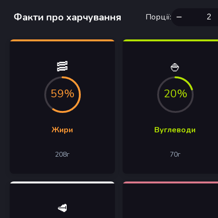
Факти про харчування
Порції
:
🥓
🍚
59%
20%
Жири
Вуглеводи
208
г
70
г
🥩