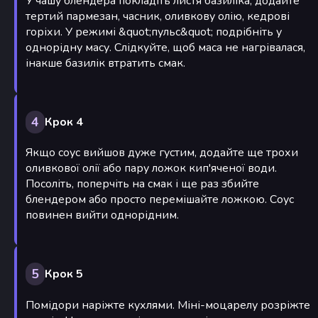
У чашу блендера покладіть листя базиліка, додайте
тертий пармезан, часник, оливкову олію, кедрові
горіхи. У режимі &quot;пульс&quot; подрібніть у
однорідну масу. Слідкуйте, щоб маса не нагрівалася,
інакше базилік втратить смак.
4
Крок 4
Якщо соус вийшов дуже густим, додайте ще трохи
оливкової олії або пару ложок кип'яченої води.
Посоліть, поперчіть на смак і ще раз збийте
блендером або просто перемішайте ложкою. Соус
повинен вийти однорідним.
5
Крок 5
Помідори наріжте кухлями. Міні-моцарелу розріжте