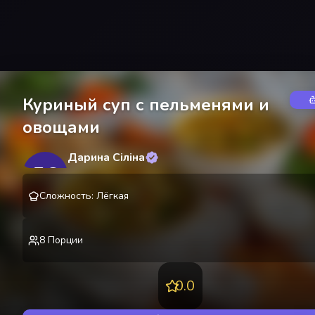
Куриный суп с пельменями и
овощами
Дарина Сіліна
ДС
@
SilinaDarina
Сложность
:
Лёгкая
8
Порции
0.0