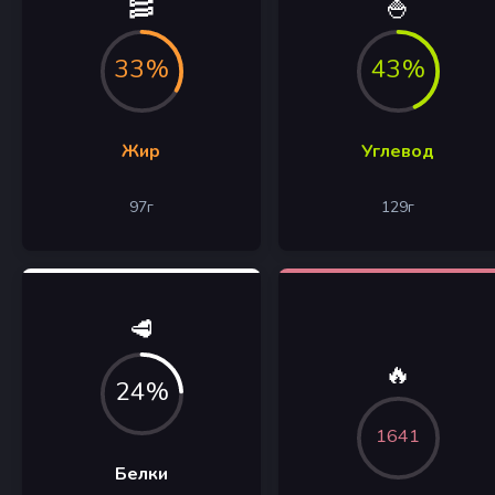
🥓
🍚
33%
43%
Жир
Углевод
97
г
129
г
🥩
🔥
24%
1641
Белки