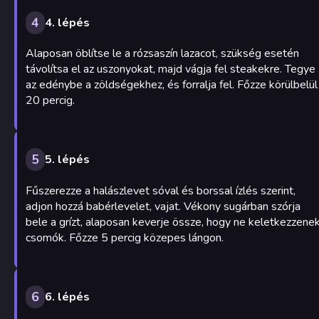
4
4. lépés
Alaposan öblítse le a rózsaszín lazacot, szükség esetén
távolítsa el az uszonyokat, majd vágja fel steakekre. Tegye
az edénybe a zöldségekhez, és forralja fel. Főzze körülbelül
20 percig.
5
5. lépés
Fűszerezze a halászlevet sóval és borssal ízlés szerint,
adjon hozzá babérlevelet, vajat. Vékony sugárban szórja
bele a grízt, alaposan keverje össze, hogy ne keletkezzene
csomók. Főzze 5 percig közepes lángon.
6
6. lépés