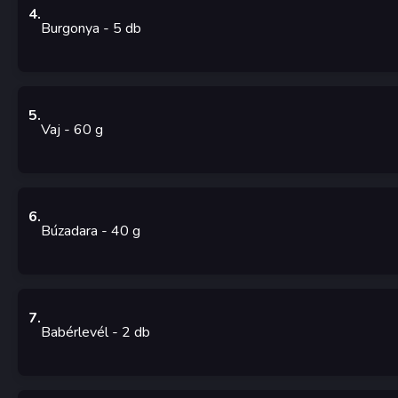
4
.
Burgonya
- 5
db
5
.
Vaj
- 60
g
6
.
Búzadara
- 40
g
7
.
Babérlevél
- 2
db