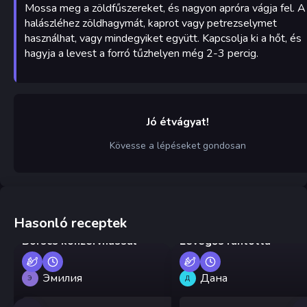
Mossa meg a zöldfűszereket, és nagyon apróra vágja fel. A
halászléhez zöldhagymát, kaprot vagy petrezselymet
használhat, vagy mindegyiket együtt. Kapcsolja ki a hőt, és
hagyja a levest a forró tűzhelyen még 2-3 percig.
Jó étvágyat!
Kövesse a lépéseket gondosan
Hasonló receptek
Borscs konzervhússal
Levegős rántotta
Эмилия
Дана
Э
Д