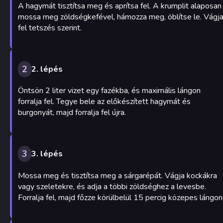
A hagymát tisztítsa meg és aprítsa fel. A krumplit alaposan
mossa meg zöldségkefével, hámozza meg, öblítse le. Vágj
fel tetszés szerint.
2
2. lépés
Öntsön 2 liter vizet egy fazékba, és maximális lángon
forralja fel. Tegye bele az előkészített hagymát és
burgonyát, majd forralja fel újra.
3
3. lépés
Mossa meg és tisztítsa meg a sárgarépát. Vágja kockákra
vagy szeletekre, és adja a többi zöldséghez a levesbe.
Forralja fel, majd főzze körülbelül 15 percig közepes lángon