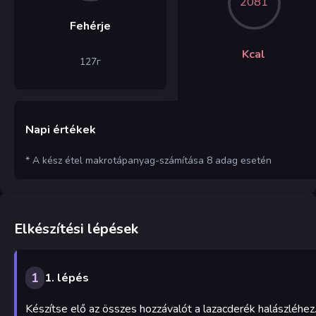
2081
Fehérje
Kcal
127
г
Napi értékek
* A kész étel makrotápanyag-számítása 8 adag esetén
Elkészítési lépések
1
1. lépés
Készítse elő az összes hozzávalót a lazacderék halászléhez