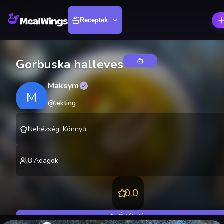
Receptek
Gorbuska halleves
Maksym
M
@
lekting
Nehézség
:
Könnyű
8
Adagok
0.0
Értékelés