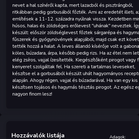
nevet a hal színéről kapta, mert lazacból és pisztrángból,
ritkábban pedig gorbusából főzték. Ami az eredetét illeti, a
említések a 11-12. századra nyúlnak vissza. Kezdetben m
húsos, halas és zöldséges erőlevest "uhának" neveztek. Íg
készült: először zöldséglevest főztek sárgarépa és hagyma
fűszerek és gyógynövények alapjából, majd csak ezt köve
tették hozzá a halat. A leves állandó kísérője volt a gabona
köles, búzadara, árpa, később pedig rizs. Ha az étel nem let
elég zsíros, vajjal ízesítették. Kiegészítőként pirogot vagy 
kenyeret szolgáltak fel. Ha szereti a tartalmas leveseket,
készítse el a gorbusából készült uhát hagyományos recep
alapján. Ahogy régen, vajjal és búzadarával. Ha van egy kis 
készítsen tojásos és hagymás tésztás pirogot. Az egész e
nagyon finom lesz!
Hozzávalók listája
Adagok
: