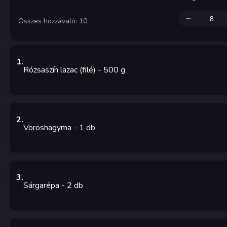
Összes hozzávaló: 10
1
.
Rózsaszín lazac (filé)
- 500
g
2
.
Vöröshagyma
- 1
db
3
.
Sárgarépa
- 2
db