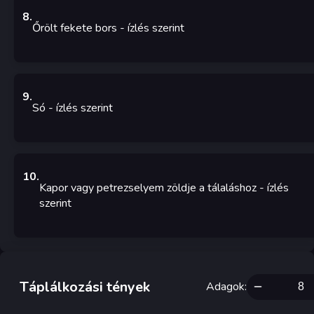
8
.
Őrölt fekete bors
- ízlés szerint
9
.
Só
- ízlés szerint
10
.
Kapor vagy petrezselyem zöldje a tálaláshoz
- ízlés
szerint
Táplálkozási tények
Adagok
: