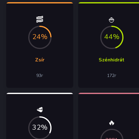
🥓
🍚
24%
44%
Zsír
Szénhidrát
93
г
172
г
🥩
🔥
32%