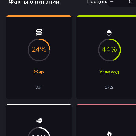
Факты о питании
Порции
:
🥓
🍚
24%
44%
Жир
Углевод
93
г
172
г
🥩
🔥