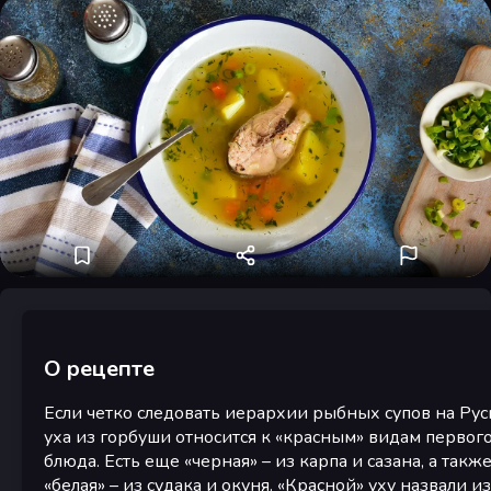
О рецепте
Если четко следовать иерархии рыбных супов на Руси
уха из горбуши относится к «красным» видам первог
блюда. Есть еще «черная» – из карпа и сазана, а такж
«белая» – из судака и окуня. «Красной» уху назвали из