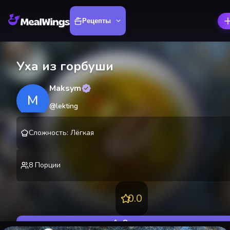
Рецепты
Уха из горбуши
Maksym
M
@
lekting
Сложность
:
Лёгкая
8
Порции
0.0
Оценить