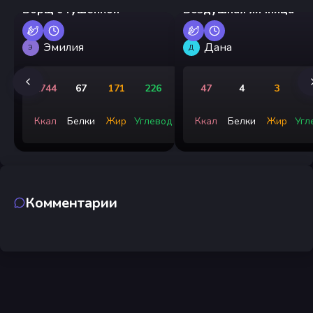
Борщ с тушенкой
Воздушная яичница
Эмилия
Дана
Э
Д
2744
67
171
226
47
4
3
Ккал
Белки
Жир
Углевод
Ккал
Белки
Жир
Угл
Комментарии