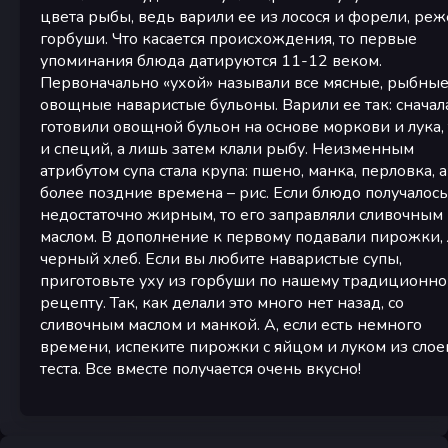
цвета рыбы, ведь варили ее из лосося и форели, реж
горбуши. Что касается происхождения, то первые
упоминания блюда датируются 11-12 веком.
Первоначально «ухой» называли все мясные, рыбные
овощные наваристые бульоны. Варили ее так: сначал
готовили овощной бульон на основе моркови и лука,
и специй, а лишь затем клали рыбу. Неизменным
атрибутом супа стала крупа: пшено, манка, перловка, а
более поздние времена – рис. Если блюдо получалось
недостаточно жирным, то его заправляли сливочным
маслом. В дополнение к первому подавали пирожки,
черный хлеб. Если вы любите наваристые супы,
приготовьте уху из горбуши по нашему традиционн
рецепту. Так, как делали это много нет назад, со
сливочным маслом и манкой. А, если есть немного
времени, испеките пирожки с яйцом и луком из слое
теста. Все вместе получается очень вкусно!