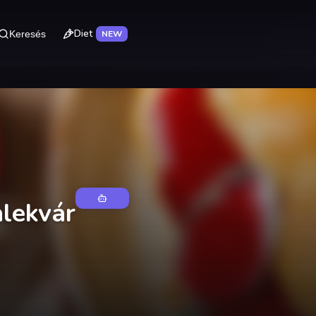
Diet
Keresés
NEW
alekvár