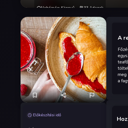
Nehézség
:
Könnyű
33
Adagok
A r
Főzés
egysz
teafő
tölte
meg a
a fag
Előkészítési idő
Hozz