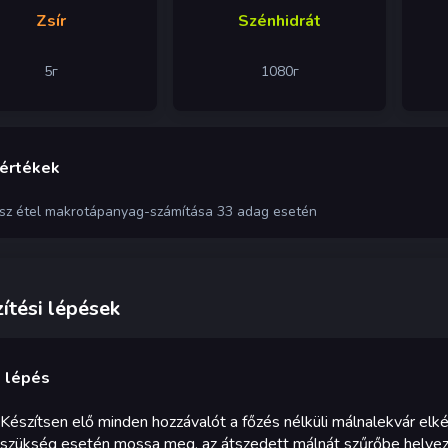
Zsír
Szénhidrát
5
г
1080
г
 értékek
ész étel makrotápanyag-számítása 33 adag esetén
ítési lépések
. lépés
Készítsen elő minden hozzávalót a főzés nélküli málnalekvár elk
szükség esetén mossa meg, az átszedett málnát szűrőbe helyezve