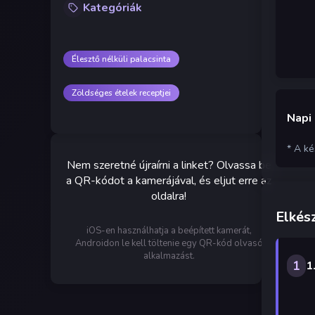
Kategóriák
Élesztő nélküli palacsinta
Zöldséges ételek receptjei
Napi
* A k
Nem szeretné újraírni a linket? Olvassa be
a QR-kódot a kamerájával, és eljut erre az
oldalra!
Elkész
iOS-en használhatja a beépített kamerát,
Androidon le kell töltenie egy QR-kód olvasó
alkalmazást.
1
1