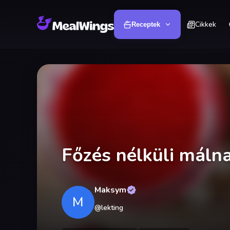
Cikkek
Receptek
Főzés nélküli máln
Maksym
M
@
lekting