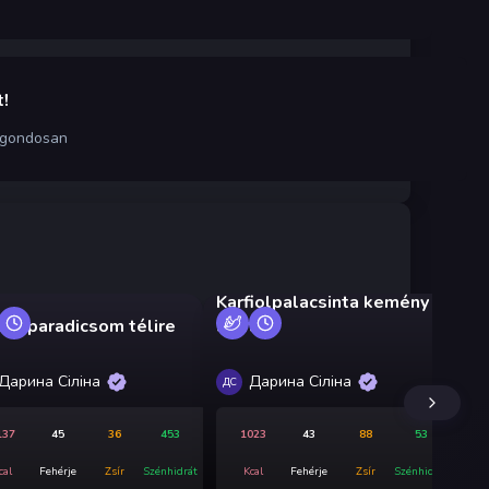
!
 gondosan
Karfiolpalacsinta kemény
tes paradicsom télire
sajttal
Ec
Дарина Сіліна
Дарина Сіліна
ДС
ДС
137
45
36
453
1023
43
88
53
cal
Fehérje
Zsír
Szénhidrát
Kcal
Fehérje
Zsír
Szénhidrát