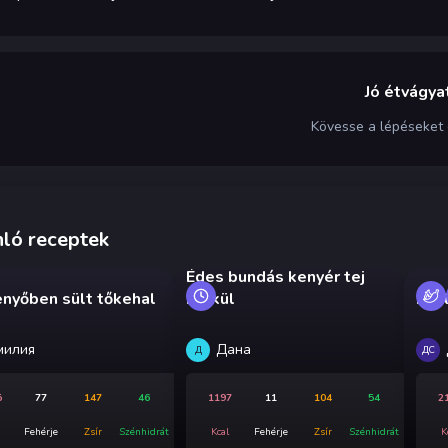
Jó étvágyat
Kövesse a lépéseket
ló receptek
Édes bundás kenyér tej
nyőben sült tőkehal
nélkül
Ece
милия
Дана
Д
ДС
5
77
147
46
1197
11
104
54
2
Fehérje
Zsír
Szénhidrát
Kcal
Fehérje
Zsír
Szénhidrát
K