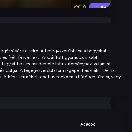
0.0
Értékelés
megőrzésére a télre. A legegyszerűbb, ha a bogyókat
és ízét, fanyar lesz. A szárított gyümölcs inkább
ét fagylalthoz és mindenféle házi süteményhez, valamint
zlés dolga. A legegyszerűbb turmixgépet használni. De ha
ti. A kész terméket lehet üvegekben a hűtőben tárolni, vagy
Adagok
: