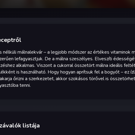
eceptről
 nélküli málnalekvár – a legjobb módszer az értékes vitaminok 
erűen lefagyasztjuk. De a málna szeszélyes. Elveszíti édességét 
zéshez alkalmas. Viszont a cukorral összetört málna ideális felt
lékként is használható. Hogy hogyan aprítsuk fel a bogyót – ez í
karja őrizni a szerkezetet, akkor szokásos törővel is összetörhe
yasztóba tenni.
ávalók listája