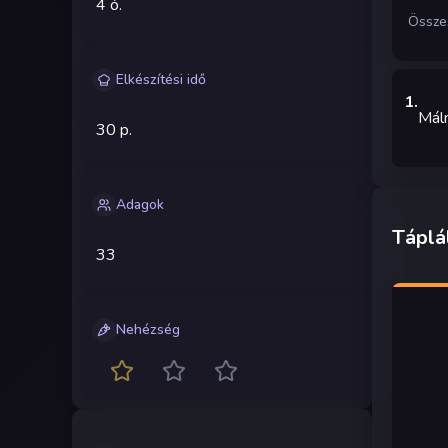
4 ó.
Össze
Elkészítési idő
1
.
Mál
30 p.
Adagok
Táplá
33
Nehézség