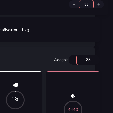
istálycukor
- 1
kg
Adagok
:
🥩
🔥
1%
4440