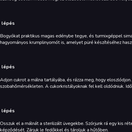
. lépés
Bogyókat praktikus magas edénybe tegye, és turmixgéppel sima p
hagyományos krumplinyomót is, amelyet püré készítéséhez haszn
. lépés
Adjon cukrot a málna tartályába, és rázza meg, hogy eloszlódjon.
szobahőmérsékleten. A cukorkristályoknak fel kell oldódniuk. Id
. lépés
Osszuk el a málnát a sterilizált üvegekbe. Szórjunk rá egy kis r
képződését. Zárjuk le fedőkkel és tároljuk a hűtőben.