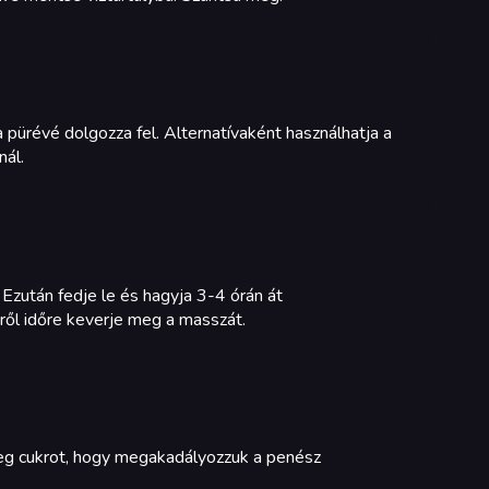
ürévé dolgozza fel. Alternatívaként használhatja a
ál.
 Ezután fedje le és hagyja 3-4 órán át
őről időre keverje meg a masszát.
éteg cukrot, hogy megakadályozzuk a penész