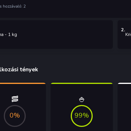
s hozzávaló: 2
2
.
na
- 1
kg
Kr
lkozási tények
🥓
🍚
0%
99%