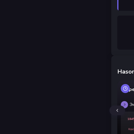
Hason
Serpe
Э
Э
184
Kcal