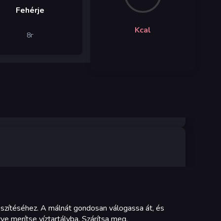
Fehérje
Kcal
8
г
észítéséhez. A málnát gondosan válogassa át, és
 merítse víztartályba. Szárítsa meg.