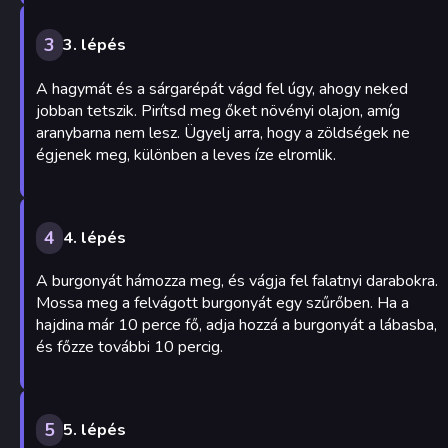
3
3. lépés
A hagymát és a sárgarépát vágd fel úgy, ahogy neked
jobban tetszik. Pirítsd meg őket növényi olajon, amíg
aranybarna nem lesz. Ügyelj arra, hogy a zöldségek ne
égjenek meg, különben a leves íze elromlik.
4
4. lépés
A burgonyát hámozza meg, és vágja fel falatnyi darabokra.
Mossa meg a felvágott burgonyát egy szűrőben. Ha a
hajdina már 10 perce fő, adja hozzá a burgonyát a lábasba,
és főzze további 10 percig.
5
5. lépés