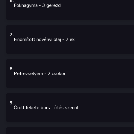
6
.
Fokhagyma
- 3
gerezd
7
.
Finomított növényi olaj
- 2
ek
8
.
Petrezselyem
- 2
csokor
9
.
Őrölt fekete bors
-
ízlés szerint