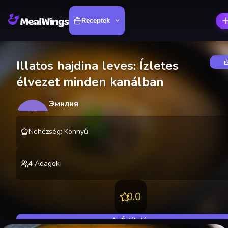
Receptek
Illatos hajdina leves: Ízletes
élvezet minden kanálban
Эмилия
Э
@
emilyozerova
Nehézség
:
Könnyű
4
Adagok
0.0
Értékelés