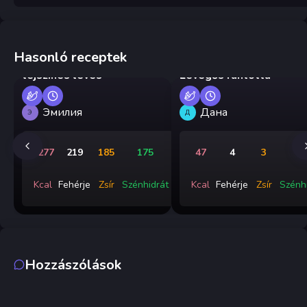
Hasonló receptek
Csirke-, tészta- és
tejszínes leves
Levegős rántotta
Эмилия
Дана
Э
Д
3277
219
185
175
47
4
3
0
Kcal
Fehérje
Zsír
Szénhidrát
Kcal
Fehérje
Zsír
Szénh
Hozzászólások