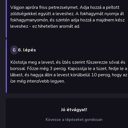
Vágjon apróra friss petrezselymet. Adja hozzá a pirított
zöldségekkel együtt a leveshez. A fokhagymát nyomja át
fokhagymanyomón, és szintén adja hozzá a majdnem kész
leveshez - ez hihetetlen aromát ad.
6
6. lépés
Kóstolja meg a levest, és ízlés szerint fűszerezze sóval és
borssal. Főzze még 3 percig. Kapcsolja le a tüzet, fedje le a
lábast, és hagyja állni a levest körülbelül 10 percig, hogy az
íze még intenzívebb legyen.
Jó étvágyat!
Kövesse a lépéseket gondosan