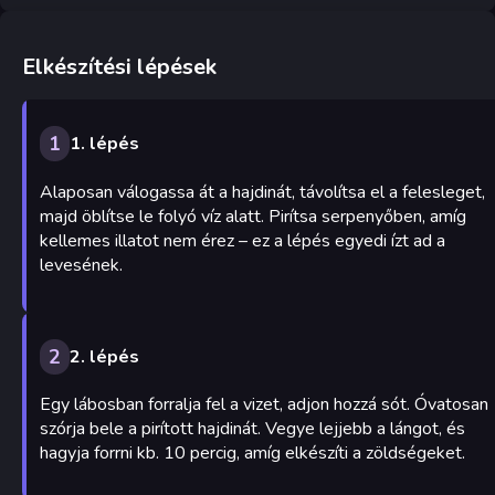
Elkészítési lépések
1
1. lépés
Alaposan válogassa át a hajdinát, távolítsa el a felesleget,
majd öblítse le folyó víz alatt. Pirítsa serpenyőben, amíg
kellemes illatot nem érez – ez a lépés egyedi ízt ad a
levesének.
2
2. lépés
Egy lábosban forralja fel a vizet, adjon hozzá sót. Óvatosan
szórja bele a pirított hajdinát. Vegye lejjebb a lángot, és
hagyja forrni kb. 10 percig, amíg elkészíti a zöldségeket.