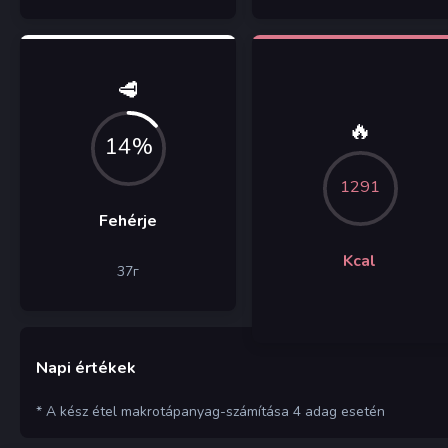
🥩
🔥
14%
1291
Fehérje
Kcal
37
г
Napi értékek
* A kész étel makrotápanyag-számítása 4 adag esetén