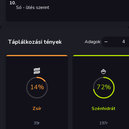
10
.
Só
-
ízlés szerint
Táplálkozási tények
Adagok
:
🥓
🍚
14%
72%
Zsír
Szénhidrát
39
г
197
г