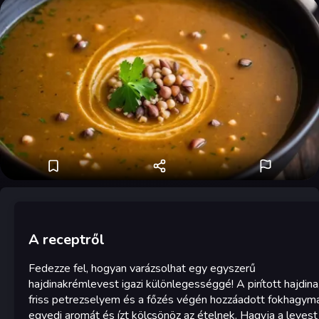
A receptről
Fedezze fel, hogyan varázsolhat egy egyszerű
hajdinakrémlevest igazi különlegességgé! A pirított hajdina
friss petrezselyem és a főzés végén hozzáadott fokhagym
egyedi aromát és ízt kölcsönöz az ételnek. Hagyja a levest á