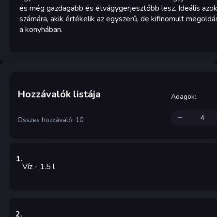
és még gazdagabb és étvágygerjesztőbb lesz. Ideális azo
számára, akik értékelik az egyszerű, de kifinomult megold
a konyhában.
Hozzávalók listája
Adagok
:
Összes hozzávaló: 10
1
.
Víz
- 1.5
l
2
.