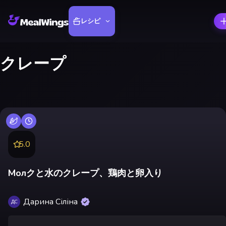
レシピ
クレープ
5.0
Молクと水のクレープ、鶏肉と卵入り
Дарина Сіліна
ДС