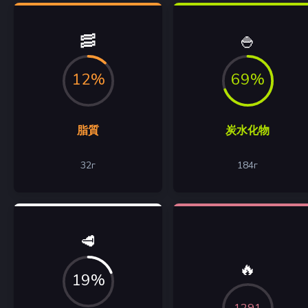
🥓
🍚
12%
69%
脂質
炭水化物
32
г
184
г
🥩
🔥
19%
1291