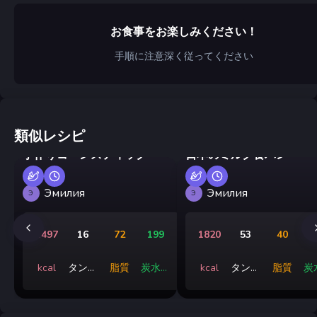
お食事をお楽しみください！
手順に注意深く従ってください
類似レシピ
手作りコーンスティック
日本のミルク食パン
Эмилия
Эмилия
Э
Э
1497
16
72
199
1820
53
40
3
kcal
タンパ
脂質
炭水化
kcal
タンパ
脂質
炭
ク質
物
ク質