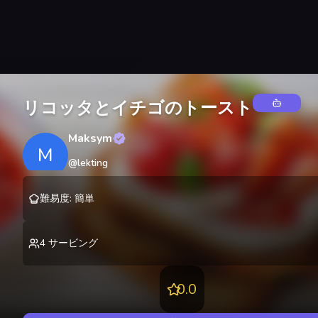
リコッタとイチゴのトースト
Maksym
M
@
lekting
難易度
:
簡単
4
サービング
0.0