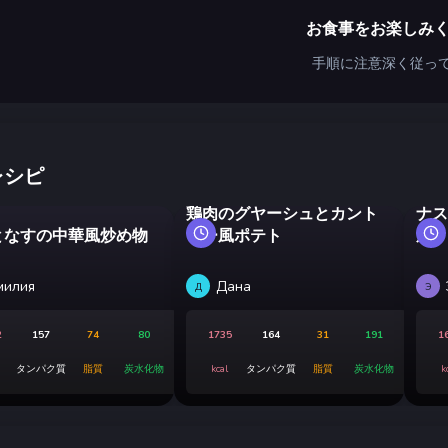
お食事をお楽しみ
手順に注意深く従っ
レシピ
鶏肉のグヤーシュとカント
ナス
となすの中華風炒め物
リー風ポテト
風）
милия
Дана
Д
Э
2
157
74
80
1735
164
31
191
1
タンパク質
脂質
炭水化物
kcal
タンパク質
脂質
炭水化物
k