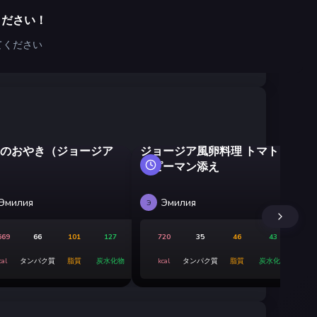
ください！
てください
のおやき（ジョージア
ジョージア風卵料理 トマト
ウ
とピーマン添え
キ
え
Эмилия
Эмилия
Э
Э
669
66
101
127
720
35
46
43
cal
タンパク質
脂質
炭水化物
kcal
タンパク質
脂質
炭水化物