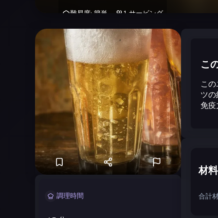
難易度
:
簡単
1
サービング
こ
この
ツの
免疫
材料
調理時間
合計材