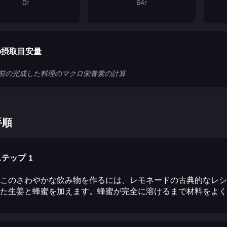
0
г
64
г
の摂取目安量
 人前の完成した料理のマクロ栄養素の計算
手順
テップ 1
このさわやかな飲み物を作るには、レモネードの古典的なレシ
た生姜と蜂蜜を加えます。蜂蜜が完全に溶けるまで材料をよく