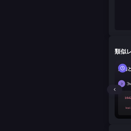
類似
鶏肉
Э
Э
164
kcal