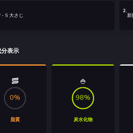
2
.
蜜
- 5
大さじ
新
成分表示
🥓
🍚
0%
98%
脂質
炭水化物