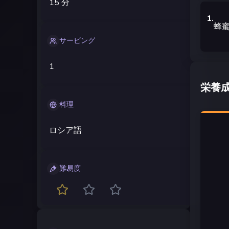
15 分
1
.
蜂
サービング
1
栄養
料理
ロシア語
難易度