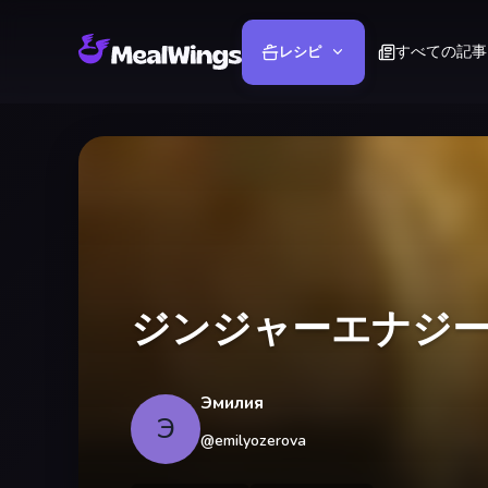
すべての記事
レシピ
ジンジャーエナジ
Эмилия
Э
@
emilyozerova