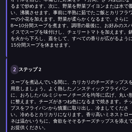
るまで炒めます。次に、野菜を野菜ブイヨンまたは水で
い、沸騰させます。事前に半熟に茹でたご飯とカリフラ
ーの小花を加えます。野菜が柔らかくなるまで、さらに
8〜10分間スープを煮ます。調理の最後に、お好みのス
イスでスープを味付けし、チェリートマトを加えます。
を火から下ろし、蓋をして、すべての香りが広がるよう
15分間スープを休ませます。
2
ステップ 2
スープを煮込んでいる間に、カリカリのチーズチップス
用意しましょう。よく熱したノンスティックフライパン
に、おろしたパルミジャーノチーズを均等に広げ、丸い
に整えます。チーズがきつね色になるまで焼きます。チ
プスをフライパンから慎重に取り出し、冷ましてくださ
い。冷めるとカリカリになります。香り高いミネストロ
ネは温かいうちに、食欲をそそるチーズチップスを添え
お提供ください。