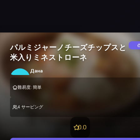
パルミジャーノチーズチップスと
米入りミネストローネ
Дана
Д
@
danakire
難易度
:
簡単
4
サービング
0.0