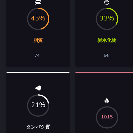
🥓
🍚
45%
33%
脂質
炭水化物
74
г
54
г
🥩
🔥
21%
1015
タンパク質