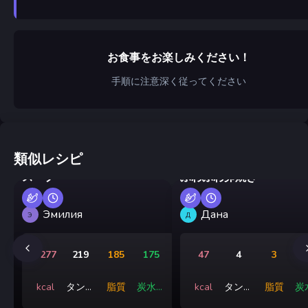
お食事をお楽しみください！
手順に注意深く従ってください
類似レシピ
鶏肉とパスタ、クリームの
スープ
ふわふわ卵焼き
Эмилия
Дана
Э
Д
3277
219
185
175
47
4
3
kcal
タンパ
脂質
炭水化
kcal
タンパ
脂質
炭
ク質
物
ク質