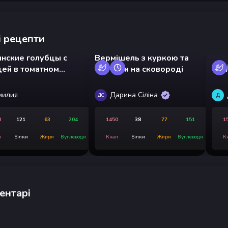
 рецепти
нские голубцы с
Вермішель з куркою та
цей в томатном
овочами на сковороді
Сма
е
милия
Дарина Сіліна
ДС
Д
8
121
63
204
1450
38
77
151
1
л
Білки
Жири
Вуглеводи
Ккал
Білки
Жири
Вуглеводи
К
ентарі