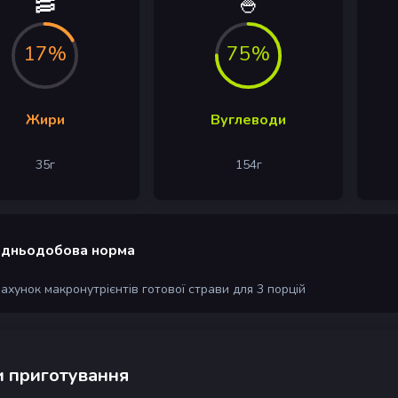
🥓
🍚
17%
75%
Жири
Вуглеводи
35
г
154
г
дньодобова норма
рахунок макронутрієнтів готової страви для 3 порцій
 приготування