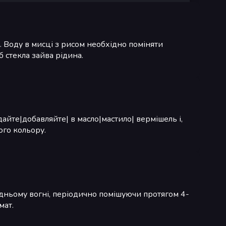
Воду в мисці з рисом необхідно поміняти
 стекла зайва рідина.
айте|добавляйте| в масло|мастило| вермішель і,
ого кольору.
едньому вогні, періодично помішуючи протягом 4-
мат.