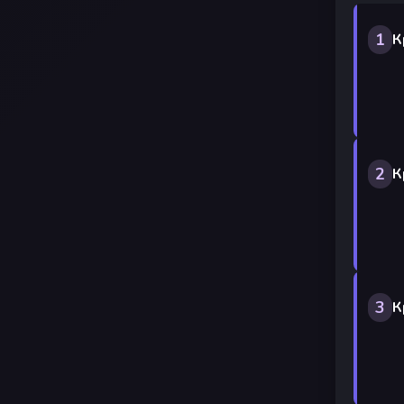
1
К
2
К
3
К