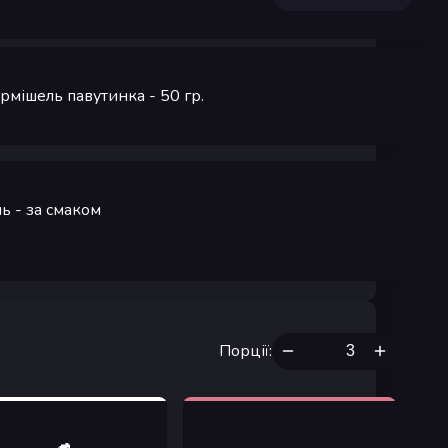
рмішель павутинка
- 50
гр.
ль
- за смаком
Порції
: