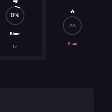
🥩
🔥
8%
986
Білки
Ккал
16
г