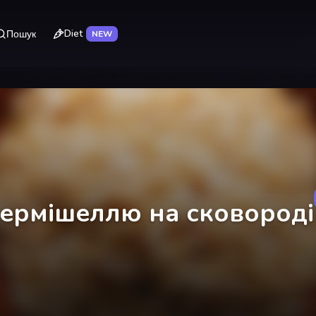
Diet
Пошук
NEW
вермішеллю на сковороді