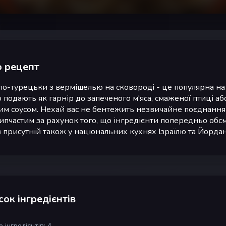
 рецепт
по-турецьки з вермішелью на сковороді - це популярна на 
о подають як гарнір до запеченого м'яса, смаженої птиці або 
им соусом. Нехай вас не бентежить незвичайне поєднання 
ипчастим за рахунок того, що інгредієнти попередньо обсм
в присутній також у національних кухнях Ізраїлю та Йордані
ок інгредієнтів
 інгредієнтів: 4