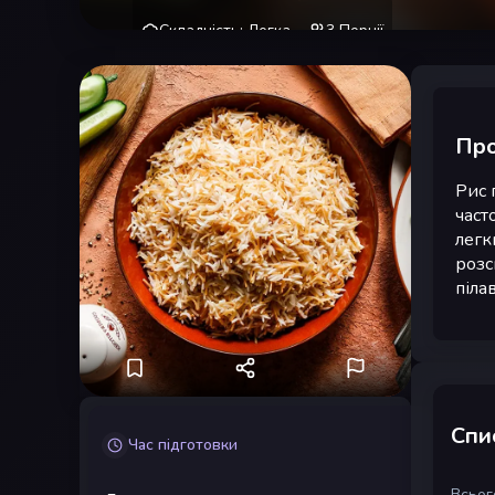
Складність
:
Легка
3
Порції
Про
Рис 
част
легк
розс
піла
Спис
Час підготовки
Всього