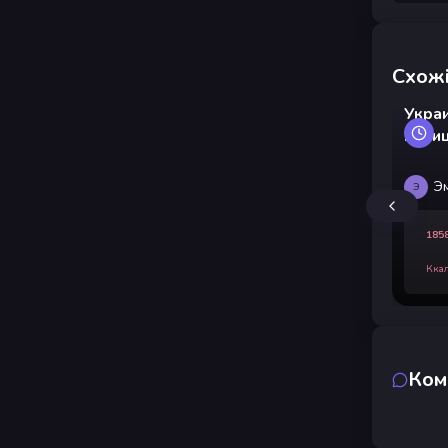
Схожі
Украи
кури
соус
Э
Э
185
Кка
Ком