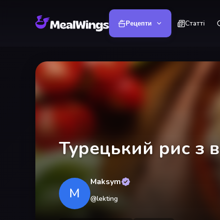
Статті
Рецепти
Турецький рис з 
Maksym
M
@
lekting