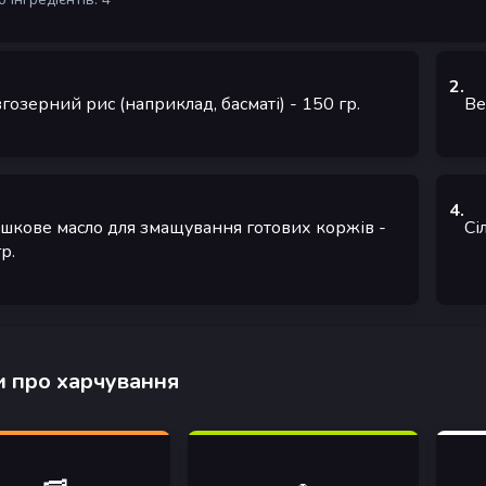
2
.
гозерний рис (наприклад, басматі)
- 150
гр.
Ве
4
.
шкове масло для змащування готових коржів
-
Сі
гр.
 про харчування