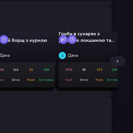
Гриби в сухарях з
Ка
чний борщ з куркою
рисовою локшиною та
пе
салатом фрізе
Дана
Дана
Д
ДС
591
111
51
156
2733
53
171
244
кал
Білки
Жири
Вуглеводи
Ккал
Білки
Жири
Вуглеводи