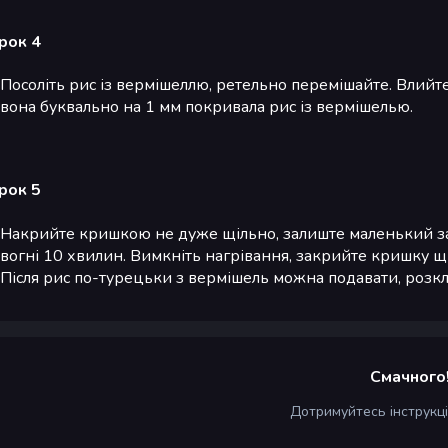
рок 4
Посоліть рис із вермішеллю, ретельно перемішайте. Влийте
вона буквально на 1 мм покривала рис із вермішелью.
рок 5
Накрийте кришкою не дуже щільно, залиште маленький заз
вогні 10 хвилин. Вимкніть нагрівання, закрийте кришку щі
Після рис по-турецьки з вермішель можна подавати, розкл
Смачного
Дотримуйтесь інструкц