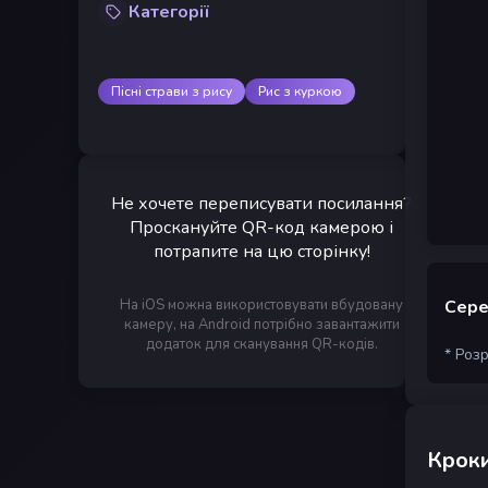
Категорії
Пісні страви з рису
Рис з куркою
Не хочете переписувати посилання?
Проскануйте QR-код камерою і
потрапите на цю сторінку!
На iOS можна використовувати вбудовану
Сере
камеру, на Android потрібно завантажити
додаток для сканування QR-кодів.
* Роз
Кроки