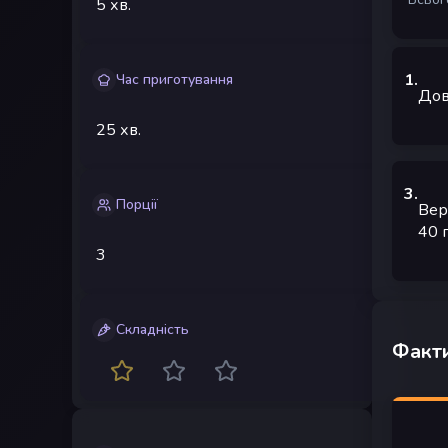
5 хв.
1
.
Час приготування
Дов
25 хв.
3
.
Порції
Вер
40
3
Складність
Факти