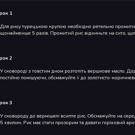
рок 1
Для рису турецькою крупою необхідно ретельно промити. 
щонайменше 5 разів. Промитий рис відкиньте на сито, щоб
рок 2
У сковороді з товстим дном розтопіть вершкове масло. Дод
постійно помішуючи, обсмажуйте її до золотисто-коричнев
рок 3
У сковороду до вермішелі всипте рис. Обсмажуйте на сер
5 хвилин. Рис має стати прозорим та давати горіховий аро