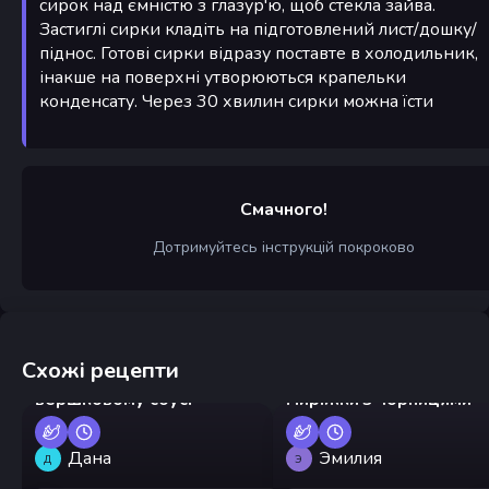
сирок над ємністю з глазур'ю, щоб стекла зайва.
Застиглі сирки кладіть на підготовлений лист/дошку/
піднос. Готові сирки відразу поставте в холодильник,
інакше на поверхні утворюються крапельки
конденсату. Через 30 хвилин сирки можна їсти
Смачного!
Дотримуйтесь інструкцій покроково
Схожі рецепти
Креветки на пательні у
вершковому соусі
Пиріжки з чорницями
Дана
Эмилия
Д
Э