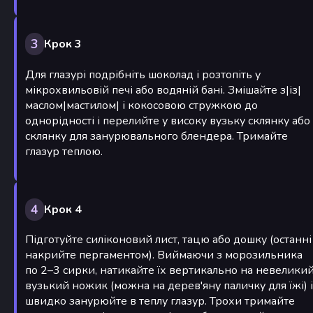
3
Крок 3
Для глазурі подрібніть шоколад і розтопіть у
мікрохвильовій печі або водяній бані. Змішайте з|із|
маслом|мастилом| і кокосовою стружкою до
однорідності і перелийте у високу вузьку склянку або
склянку для занурювального блендера. Тримайте
глазур теплою.
4
Крок 4
Підготуйте силіконовий лист, тацю або дошку (останні
накрийте пергаментом). Виймаючи з морозильника
по 2–3 сирки, натикайте їх вертикально на невелики
вузький ножик (можна на дерев'яну паличку для їжі) і
швидко занурюйте в теплу глазур. Трохи тримайте