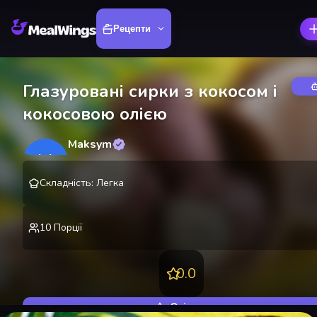
Рецепти
Глазуровані сирки з кокосом і
кокосовою олією
Maksym
M
@
lekting
Складність
:
Легка
10
Порції
0.0
Оцінити