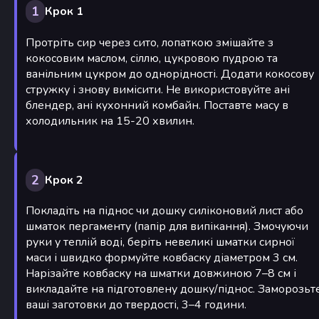
1
Крок 1
Протріть сир через сито, лопаткою змішайте з
кокосовим маслом, сіллю, цукровою пудрою та
ванільним цукром до однорідності. Додати кокосову
стружку і знову вимісити. Не використовуйте ані
блендер, ані кухонний комбайн. Поставте масу в
холодильник на 15-20 хвилин.
2
Крок 2
Покладіть на піднос чи дошку силіконовий лист або
шматок пергаменту (папір для випікання). Змочуючи
руки у теплій воді, беріть невеликі шматки сирної
маси і швидко формуйте ковбаску діаметром 3 см.
Нарізайте ковбаску на шматки довжиною 7–8 см і
викладайте на підготовлену дошку/піднос. Заморозьт
ваші заготовки до твердості, 3–4 години.