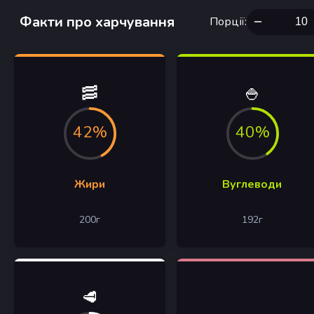
Факти про харчування
Порції
:
🥓
🍚
42%
40%
Жири
Вуглеводи
200
г
192
г
🥩