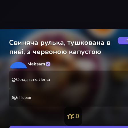
Свиняча рулька, тушкована в
пиві, з червоною капустою
Maksym
M
@
lekting
Складність
:
Легка
6
Порції
0.0