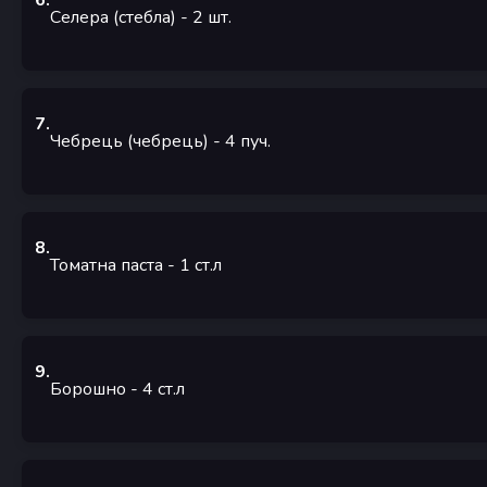
6
.
Селера (стебла)
- 2
шт.
7
.
Чебрець (чебрець)
- 4
пуч.
8
.
Томатна паста
- 1
ст.л
9
.
Борошно
- 4
ст.л