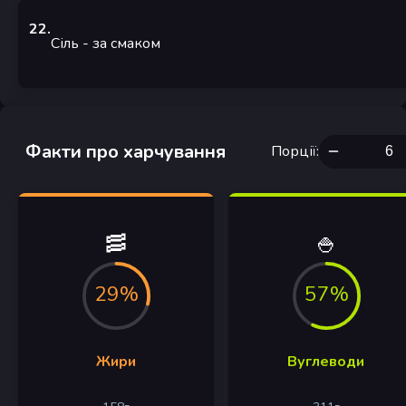
22
.
Сіль
- за смаком
Факти про харчування
Порції
:
🥓
🍚
29%
57%
Жири
Вуглеводи