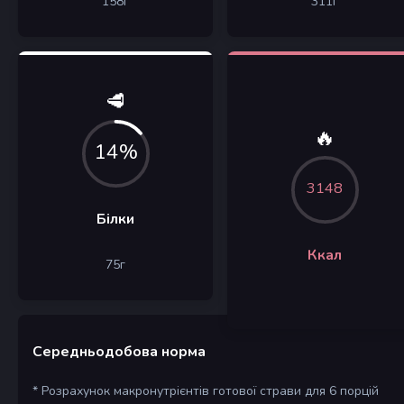
158
г
311
г
🥩
🔥
14%
3148
Білки
Ккал
75
г
Середньодобова норма
* Розрахунок макронутрієнтів готової страви для 6 порцій