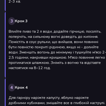
2-3 хв.
3
Крок 3
Влийте пиво та 2 л води, додайте гірчицю, посоліть,
поперчіть, на сильному вогні доведіть до кипіння.
Помістіть в соус рульки, що вийшов, вони повинні
бути повністю покриті рідиною, якщо ні - долийте
води. Зменшіть вогонь до мінімуму і тушкуйте м'ясо 2
2,5 години, накривши кришкою. М'ясо повинне легко
протикатися шпажкою. Зніміть з вогню та відставте
настоятися на 8–12 год.
4
Крок 4
Для гарніру наріжте капусту, яблуко наріжте
дрібними кубиками, змішайте все в глибокій каструлі.