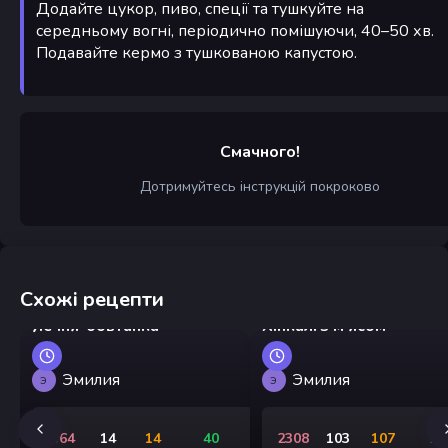
Додайте цукор, пиво, спеції та тушкуйте на
середньому вогні, періодично помішуючи, 40–50 хв.
Подавайте кермо з тушкованою капустою.
Смачного!
Дотримуйтесь інструкцій покроково
Схожі рецепти
Яєчня-бовтанка
Хінкалі з м'ясом
Эмилия
Эмилия
Э
Э
364
14
14
40
2308
103
107
25