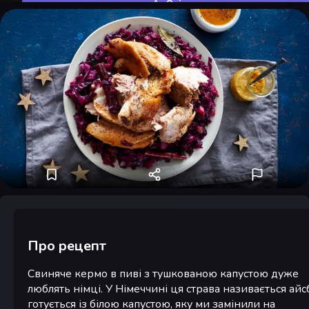
Оцінити
Про рецепт
Свиняче кермо в пиві з тушкованою капустою дуже
люблять німці. У Німеччині ця страва називається айс
готується із білою капустою, яку ми замінили на