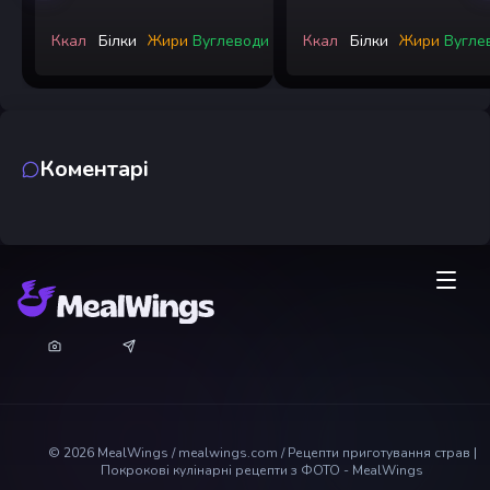
Ккал
Білки
Жири
Вуглеводи
Ккал
Білки
Жири
Вугле
Коментарі
©
2026
MealWings / mealwings.com /
Рецепти приготування страв |
Покрокові кулінарні рецепти з ФОТО - MealWings