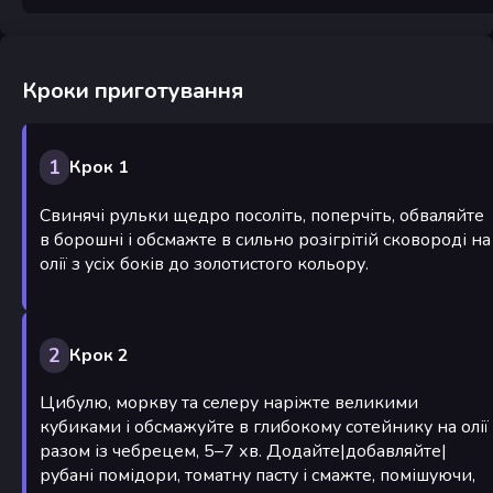
Кроки приготування
1
Крок 1
Свинячі рульки щедро посоліть, поперчіть, обваляйте
в борошні і обсмажте в сильно розігрітій сковороді на
олії з усіх боків до золотистого кольору.
2
Крок 2
Цибулю, моркву та селеру наріжте великими
кубиками і обсмажуйте в глибокому сотейнику на олії
разом із чебрецем, 5–7 хв. Додайте|добавляйте|
рубані помідори, томатну пасту і смажте, помішуючи,