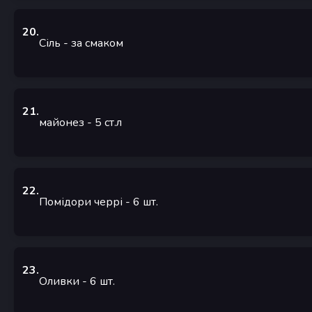
20
.
Сіль
- за смаком
21
.
майонез
- 5
ст.л
22
.
Помідори черрі
- 6
шт.
23
.
Оливки
- 6
шт.