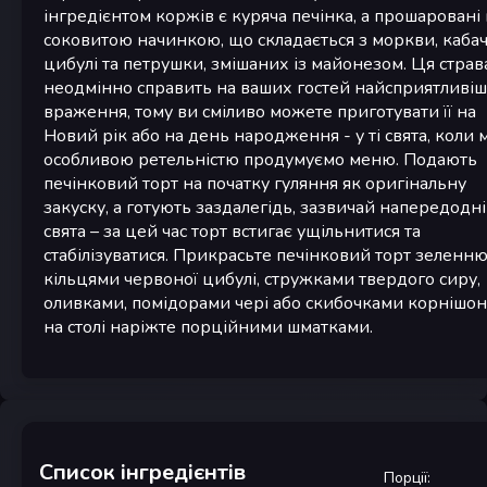
інгредієнтом коржів є куряча печінка, а прошаровані
соковитою начинкою, що складається з моркви, кабач
цибулі та петрушки, змішаних із майонезом. Ця страв
неодмінно справить на ваших гостей найсприятливі
враження, тому ви сміливо можете приготувати її на
Новий рік або на день народження - у ті свята, коли 
особливою ретельністю продумуємо меню. Подають
печінковий торт на початку гуляння як оригінальну
закуску, а готують заздалегідь, зазвичай напередодні
свята – за цей час торт встигає ущільнитися та
стабілізуватися. Прикрасьте печінковий торт зеленню
кільцями червоної цибулі, стружками твердого сиру,
оливками, помідорами чері або скибочками корнішоні
на столі наріжте порційними шматками.
Список інгредієнтів
Порції
: