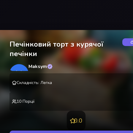
Печінковий торт з курячої
печінки
Maksym
M
@
lekting
Складність
:
Легка
10
Порції
0.0