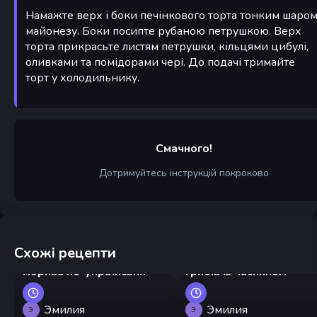
Намажте верх і боки печінкового торта тонким шаро
майонезу. Боки посипте рубаною петрушкою. Верх
торта прикрасьте листям петрушки, кільцями цибулі,
оливками та помідорами чері. До подачі тримайте
торт у холодильнику.
Смачного!
Дотримуйтесь інструкцій покроково
Схожі рецепти
Малосольні огірки та
Запечені капелюшки
морква по-українськи
грибів із часником
Эмилия
Эмилия
Э
Э