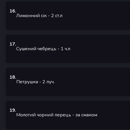
16
.
Лимонний сік
- 2
ст.л
17
.
Сушений чебрець
- 1
ч.л
18
.
Петрушка
- 2
пуч.
19
.
Молотий чорний перець
- за смаком