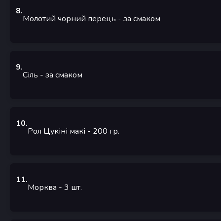
8
.
Молотий чорний перець
- за смаком
9
.
Сіль
- за смаком
10
.
Рол Цукіні макі
- 200
гр.
11
.
Морква
- 3
шт.