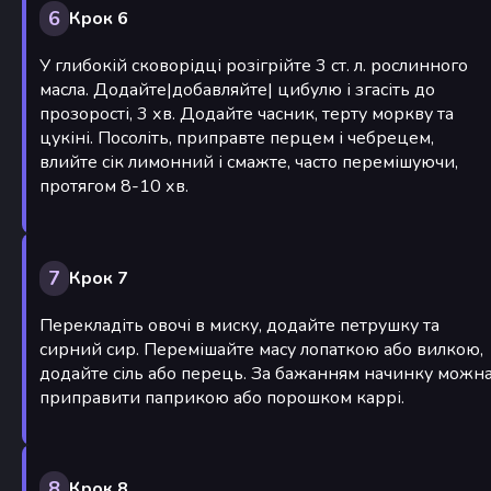
6
Крок 6
У глибокій сковорідці розігрійте 3 ст. л. рослинного
масла. Додайте|добавляйте| цибулю і згасіть до
прозорості, 3 хв. Додайте часник, терту моркву та
цукіні. Посоліть, приправте перцем і чебрецем,
влийте сік лимонний і смажте, часто перемішуючи,
протягом 8-10 хв.
7
Крок 7
Перекладіть овочі в миску, додайте петрушку та
сирний сир. Перемішайте масу лопаткою або вилкою,
додайте сіль або перець. За бажанням начинку можн
приправити паприкою або порошком каррі.
8
Крок 8