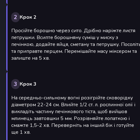
2
Крок 2
Просійте борошно через сито. Дрібно наріжте листя
петрушки. Всипте борошняну суміш у миску з
печінкою, додайте яйця, сметану та петрушку. Посоліт
та приправте перцем. Перемішайте масу міксером та
залиште на 5 хв.
3
Крок 3
На середньо-сильному вогні розігрійте сковорідку
діаметром 22-24 см. Влийте 1/2 ст. л. рослинної олії і
викладіть частину печінкового тіста, щоб вийшов
млинець завтовшки 5 мм. Розрівняйте лопаткою і
смажте 1,5-2 хв. Переверніть на інший бік і готуйте
ще 1 хв.