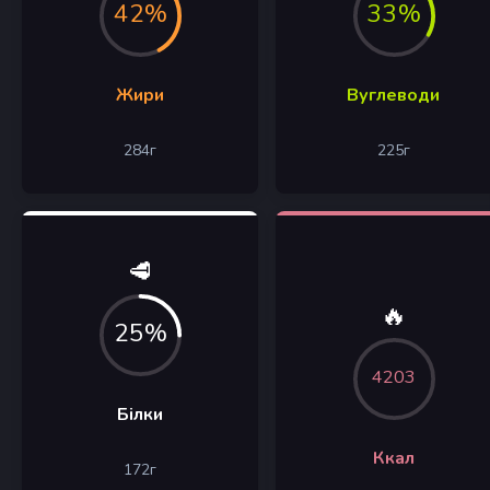
42%
33%
Жири
Вуглеводи
284
г
225
г
🥩
🔥
25%
4203
Білки
Ккал
172
г