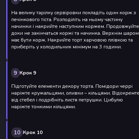
На велику тарілку сервіровки покладіть один корж з
печінкового тіста. Розподіліть на ньому частину
начинки і накрийте наступним коржем. Продовжуйте
доки не закінчаться коржі та начинка. Верхнім шаром
має бути корж. Накрийте торт харчовою плівкою та
приберіть у холодильник мінімум на 3 години.
9
Крок 9
Підготуйте елементи декору торта. Помідори черрі
наріжте кружальцями, оливки – кільцями. Відокремт
від стебел і подрібніть листя петрушки. Цибулю
наріжте тонкими кільцями.
10
Крок 10