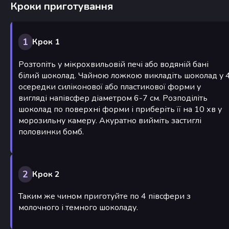
Кроки приготування
1
Крок 1
Розтопіть у мікрохвильовій печі або водяній бані
білий шоколад. Чайною ложкою викладіть шоколад у 
осередки силіконової або пластикової форми у
вигляді напівсфер діаметром 6-7 см. Розподіліть
шоколад по поверхні форми і приберіть її на 10 хв у
морозильну камеру. Акуратно вийміть застиглі
половинки бомб.
2
Крок 2
Таким же чином приготуйте по 4 півсфери з
молочного і темного шоколаду.