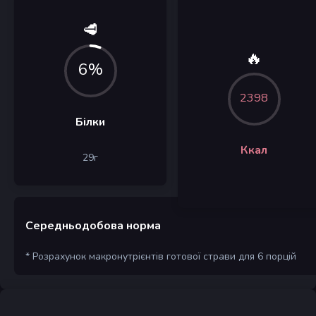
🥩
🔥
6%
2398
Білки
Ккал
29
г
Середньодобова норма
* Розрахунок макронутрієнтів готової страви для 6 порцій