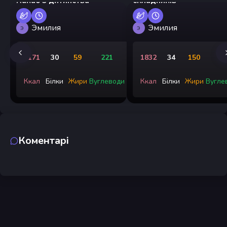
Какао з дитинства
складників
Эмилия
Эмилия
Э
Э
2171
30
59
221
1832
34
150
8
Ккал
Білки
Жири
Вуглеводи
Ккал
Білки
Жири
Вугле
Коментарі