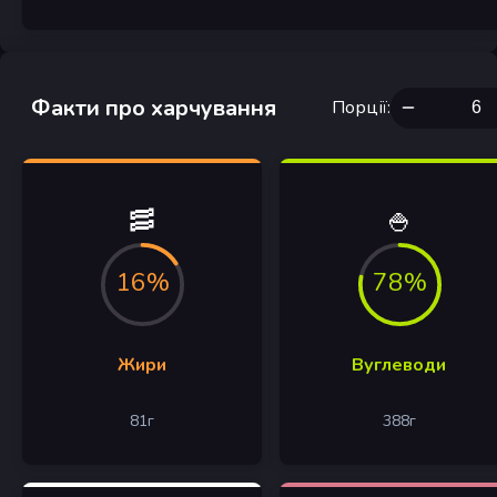
Факти про харчування
Порції
:
🥓
🍚
16%
78%
Жири
Вуглеводи
81
г
388
г