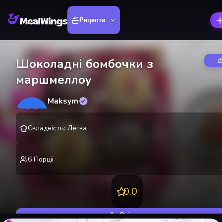
Рецепти
Шоколадні бомбочки з
маршмеллоу
Maksym
M
@
lekting
Складність
:
Легка
6
Порції
0.0
Оцінити