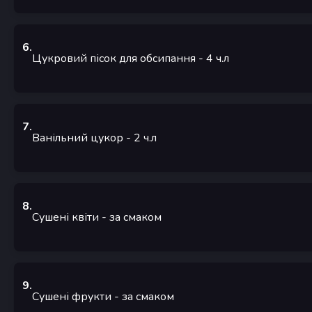
6
.
Цукровий пісок для обсипання
- 4
ч.л
7
.
Ванільний цукор
- 2
ч.л
8
.
Сушені квіти
- за смаком
9
.
Сушені фрукти
- за смаком