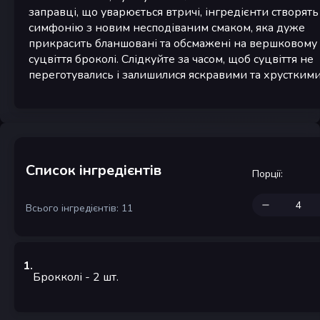
заправці, що уварюється втричі, інгредієнти створять
симфонію з новим несподіваним смаком, яка дуже
прикрасить бланшовані та обсмажені на вершковому 
суцвіття броколі. Слідкуйте за часом, щоб суцвіття не
переготувались і залишилися яскравими та хрусткими
Список інгредієнтів
Порції
:
Всього інгредієнтів: 11
1
.
Брокколі
- 2
шт.