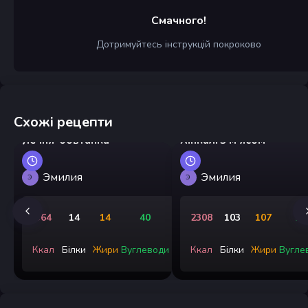
Смачного!
Дотримуйтесь інструкцій покроково
Схожі рецепти
Яєчня-бовтанка
Хінкалі з м'ясом
Эмилия
Эмилия
Э
Э
364
14
14
40
2308
103
107
25
Ккал
Білки
Жири
Вуглеводи
Ккал
Білки
Жири
Вугле