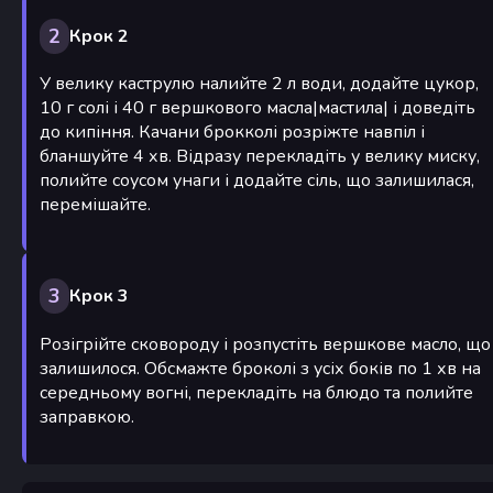
2
Крок 2
У велику каструлю налийте 2 л води, додайте цукор,
10 г солі і 40 г вершкового масла|мастила| і доведіть
до кипіння. Качани брокколі розріжте навпіл і
бланшуйте 4 хв. Відразу перекладіть у велику миску,
полийте соусом унаги і додайте сіль, що залишилася,
перемішайте.
3
Крок 3
Розігрійте сковороду і розпустіть вершкове масло, що
залишилося. Обсмажте броколі з усіх боків по 1 хв на
середньому вогні, перекладіть на блюдо та полийте
заправкою.