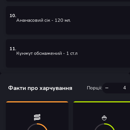
10
.
Ананасовий сік
- 120
мл.
11
.
Кунжут обсмажений
- 1
ст.л
Факти про харчування
Порції
:
🥓
🍚