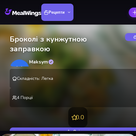
Рецепти
Броколі з кунжутною
заправкою
Maksym
M
@
lekting
Складність
:
Легка
4
Порції
0.0
Оцінити