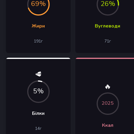
69%
26%
Жири
Вуглеводи
191
г
71
г
🥩
🔥
5%
2025
Білки
Ккал
14
г