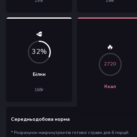
155
г
196
г
🥩
🔥
32%
2720
Білки
Ккал
168
г
Середньодобова норма
* Розрахунок макронутрієнтів готової страви для 6 порцій