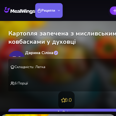
Рецепти
Картопля запечена з мисливськи
ковбасками у духовці
Дарина Сіліна
ДС
@
SilinaDarina
Складність
:
Легка
6
Порції
0.0
Оцінити