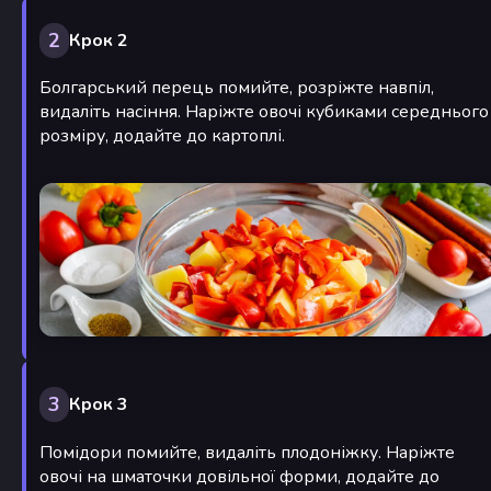
2
Крок 2
Болгарський перець помийте, розріжте навпіл,
видаліть насіння. Наріжте овочі кубиками середнього
розміру, додайте до картоплі.
3
Крок 3
Помідори помийте, видаліть плодоніжку. Наріжте
овочі на шматочки довільної форми, додайте до