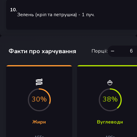
10
.
Зелень (кріп та петрушка)
- 1
пуч.
Факти про харчування
Порції
:
🥓
🍚
30%
38%
Жири
Вуглеводи