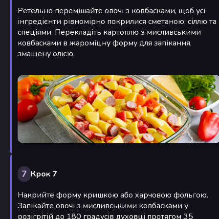
Ретельно перемішайте овочі з ковбасками, щоб усі
інгредієнти рівномірно покрилися сметаною, сіллю та
спеціями. Перекладіть картоплю з мисливськими
ковбасками в жароміцну форму для запікання,
змащену олією.
7
Крок 7
Накрийте форму кришкою або харчовою фольгою.
Запікайте овочі з мисливськими ковбасками у
розігрітій до 180 градусів духовці протягом 35