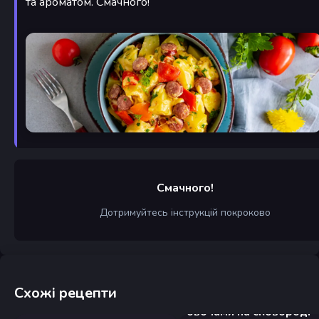
та ароматом. Смачного!
Смачного!
Дотримуйтесь інструкцій покроково
Схожі рецепти
Вермішель з куркою та
овочами на сковороді