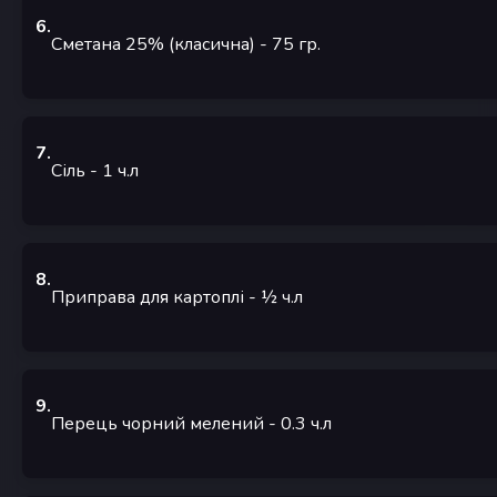
6
.
Сметана 25% (класична)
- 75
гр.
7
.
Сіль
- 1
ч.л
8
.
Приправа для картоплі
- ½
ч.л
9
.
Перець чорний мелений
- 0.3
ч.л