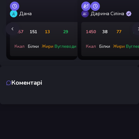
Дана
Дарина Сіліна
Д
ДС
857
151
13
29
1450
38
77
15
Ккал
Білки
Жири
Вуглеводи
Ккал
Білки
Жири
Вугле
Коментарі