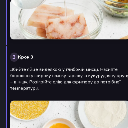
3
Крок 3
Збийте яйце виделкою у глибокій мисці. Насипте
борошно у широку пласку тарілку, а кукурудзяну круп
– в іншу. Розігрійте олію для фритюру до потрібної
температури.