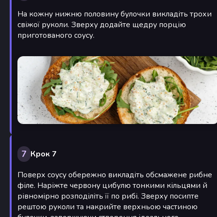
На кожну нижню половину булочки викладіть трохи
свіжої руколи. Зверху додайте щедру порцію
приготованого соусу.
7
Крок 7
Поверх соусу обережно викладіть обсмажене рибне
філе. Наріжте червону цибулю тонкими кільцями й
рівномірно розподіліть її по рибі. Зверху посипте
рештою руколи та накрийте верхньою частиною