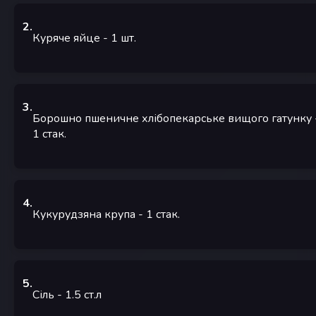
2
.
Куряче яйце
- 1
шт.
3
.
Борошно пшеничне хлібопекарське вищого гатунку
1
стак.
4
.
Кукурудзяна крупа
- 1
стак.
5
.
Сіль
- 1.5
ст.л