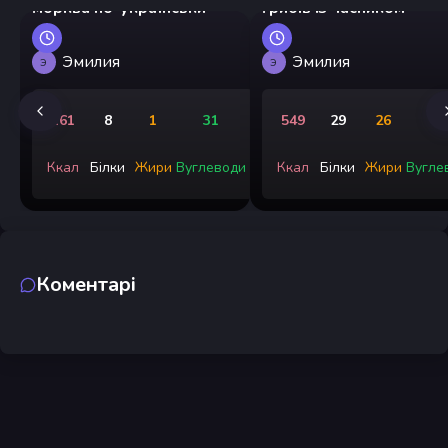
морква по-українськи
грибів із часником
Эмилия
Эмилия
Э
Э
161
8
1
31
549
29
26
5
Ккал
Білки
Жири
Вуглеводи
Ккал
Білки
Жири
Вугле
Коментарі