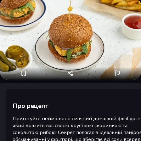
Про рецепт
Приготуйте неймовірно смачний домашній фішбурге
який вразить вас своєю хрусткою скоринкою та
соковитою рибою! Секрет полягає в ідеальній паніров
обсмажуванні у фритюрі, що зберігає всі соки всеред