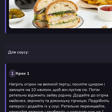
Для соусу:
1
Крок 1
Натріть огірок на великій тертці, посипте цукром і
залиште на 10 хвилин, щоб він пустив сік. Потім
ретельно відіжміть зайву рідину. Додайте до огірка
майонез, зернисту та діжонську гірчицю. Подрібніть
каперси і додайте їх у соус. Ретельно перемішайте,
накрийте плівкою і приберіть у холодильник на 1