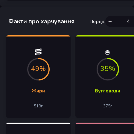
Факти про харчування
Порції
:
🥓
🍚
49%
35%
Жири
Вуглеводи
519
г
375
г