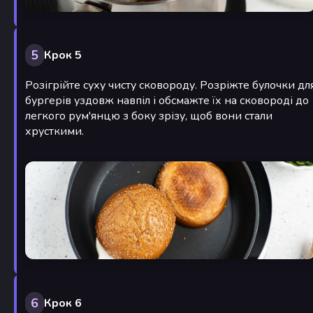
5
Крок 5
Розігрійте суху чисту сковороду. Розріжте булочки дл
бургерів уздовж навпіл і обсмажте їх на сковороді до
легкого рум'янцю з боку зрізу, щоб вони стали
хрусткими.
6
Крок 6