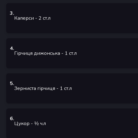
3
.
Каперси
- 2
ст.л
4
.
Гірчиця дижонська
- 1
ст.л
5
.
Зерниста гірчиця
- 1
ст.л
6
.
Цукор
- ½
ч.л