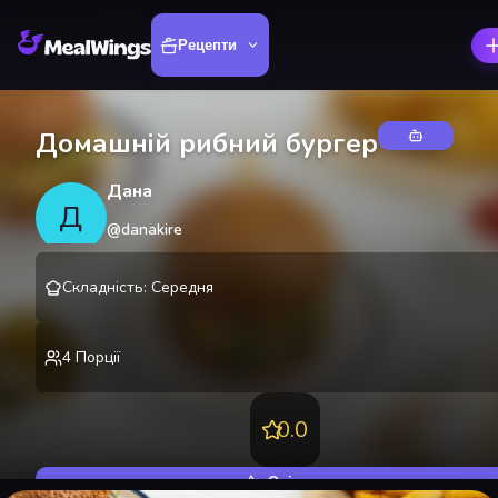
Рецепти
Домашній рибний бургер
Дана
Д
@
danakire
Складність
:
Середня
4
Порції
0.0
Оцінити