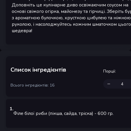
Доповніть це кулінарне диво освіжаючим соусом на
основі свіжого огірка, майонезу та гірчиці. Зберіть б
з ароматною булочкою, хрусткою цибулею та ніжною
руколою, і насолоджуйтесь кожним шматочком цього
шедевра!
Список інгредієнтів
Порції
:
Всього інгредієнтів: 16
1
.
Філе білої риби (пікша, сайда, тріска)
- 600
гр.