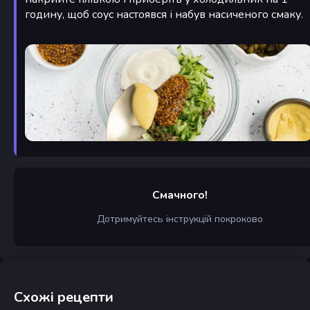
годину, щоб соус настоявся і набув насиченого смаку.
Смачного!
Дотримуйтесь інструкцій покроково
Схожі рецепти
Малосольні огірки та
Запечені капелюшки