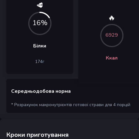
🥩
🔥
16%
6929
Білки
Ккал
174
г
Середньодобова норма
* Розрахунок макронутрієнтів готової страви для 4 порцій
Кроки приготування