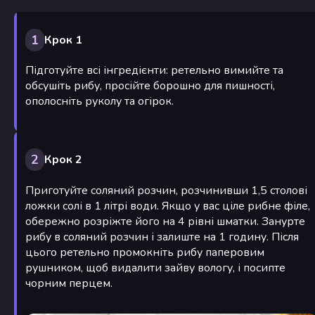
1
Крок 1
Підготуйте всі інгредієнти: ретельно вимийте та
обсушіть рибу, просійте борошно для пишності,
ополосніть руколу та огірок.
2
Крок 2
Приготуйте соляний розчин, розчинивши 1,5 столові
ложки солі в 1 літрі води. Якщо у вас ціле рибне філе,
обережно розріжте його на 4 рівні шматки. Занурте
рибу в соляний розчин і залиште на 1 годину. Після
цього ретельно промокніть рибу паперовим
рушником, щоб видалити зайву вологу, і посипте
чорним перцем.