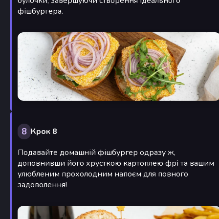
булочки, завершуючи створення ідеального
фішбургера.
8
Крок 8
Подавайте домашній фішбургер одразу ж,
доповнивши його хрусткою картоплею фрі та вашим
улюбленим прохолодним напоєм для повного
задоволення!