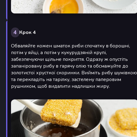
4
Крок 4
Обваляйте кожен шматок риби спочатку в борошні,
потім у яйці, а потім у кукурудзяній крупі,
забезпечуючи щільне покриття. Одразу ж опустіть
запаніровану рибу в гарячу олію та обсмажуйте до
золотистої хрусткої скоринки. Вийміть рибу шумівкою
та перекладіть на тарілку, застелену паперовим
рушником, щоб видалити надлишки жиру.