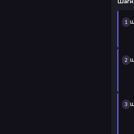
Шаги
1
Ш
2
Ш
3
Ш