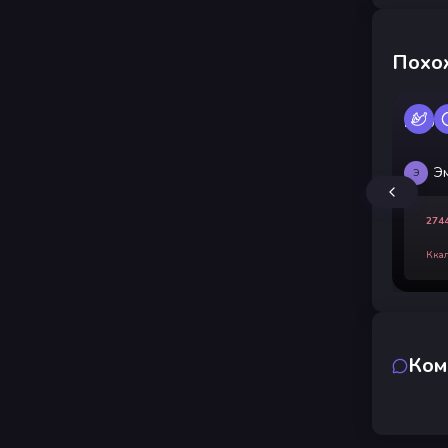
Похо
Борщ
Э
Э
274
Кка
Ком