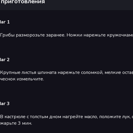
 приготовления
аг 1
Грибы разморозьте заранее. Ножки нарежьте кружочками
аг 2
Крупные листья шпината нарежьте соломкой, мелкие остав
чеснок измельчите.
аг 3
В кастрюле с толстым дном нагрейте масло, положите лук,
жарьте 3 мин.