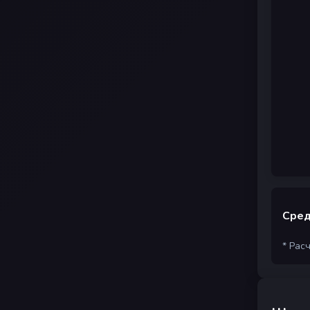
Сред
* Рас