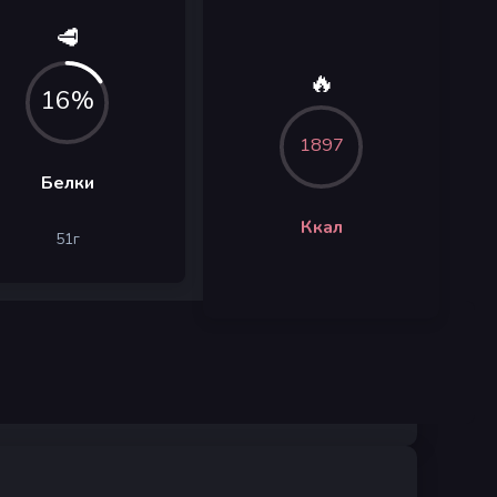
🥩
🔥
16%
1897
Белки
Ккал
51
г