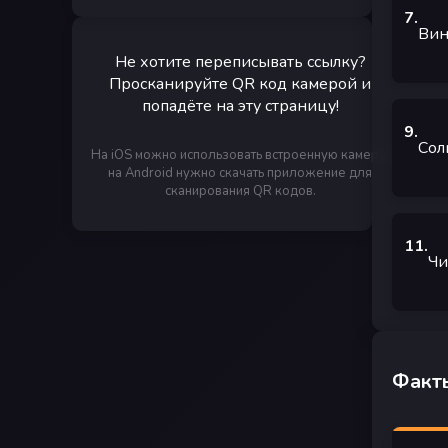
7
.
Вин
Не хотите переписывать ссылку?
Просканируйте QR код камерой и
попадёте на эту страницу!
9
.
Сол
На iOS можно использовать встроенную камеру,
на Android нужно скачать приложение для
сканирования QR кодов.
11
.
Чи
Факты