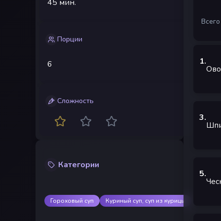
45 мин.
Всего
Порции
1
.
6
Ово
Сложность
3
.
Шпи
Категории
5
.
Чес
Гороховый суп
Куриный суп, суп из курицы