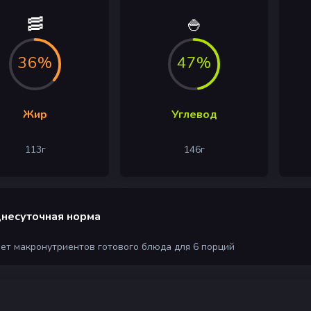
🥓
🍚
36%
47%
Жир
Углевод
113
г
146
г
несуточная норма
чет макронутриентов готового блюда для 6 порций