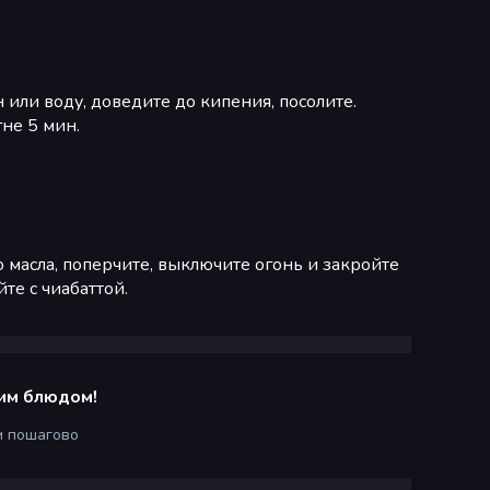
 или воду, доведите до кипения, посолите.
не 5 мин.
 масла, поперчите, выключите огонь и закройте
те с чиабаттой.
им блюдом!
м пошагово