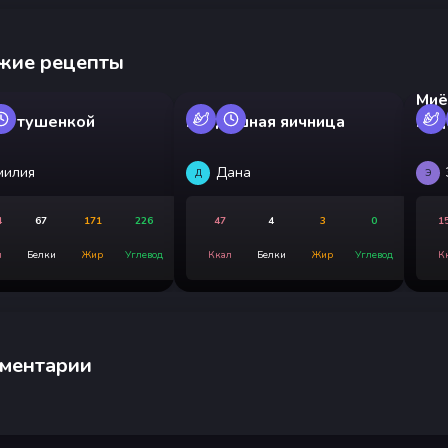
жие рецепты
Миё
 с тушенкой
Воздушная яичница
вод
милия
Дана
Д
Э
4
67
171
226
47
4
3
0
1
л
Белки
Жир
Углевод
Ккал
Белки
Жир
Углевод
К
ментарии