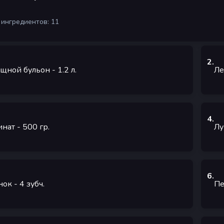
 ингредиентов: 11
2
.
щной бульон
- 1.2
л.
Ле
4
.
нат
- 500
гр.
Лу
6
.
нок
- 4
зубч.
Пе