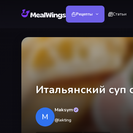
Статьи
Рецепты
Итальянский суп 
Maksym
M
@
lekting