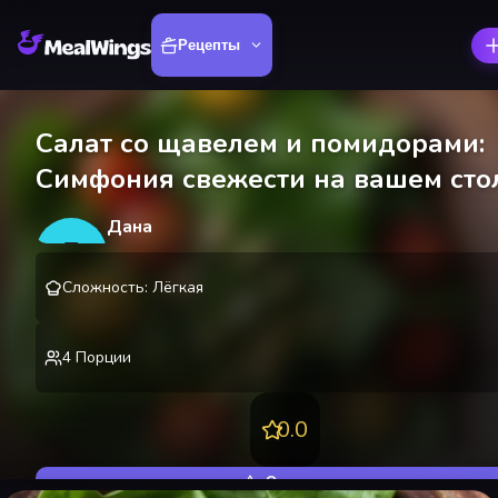
Рецепты
Салат со щавелем и помидорами:
Симфония свежести на вашем сто
Дана
Д
@
danakire
Сложность
:
Лёгкая
4
Порции
0.0
Оценить