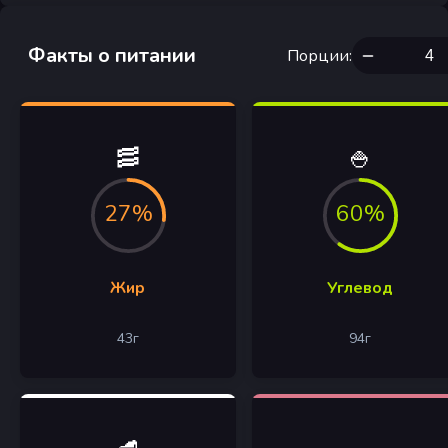
Факты о питании
Порции
:
🥓
🍚
27%
60%
Жир
Углевод
43
г
94
г