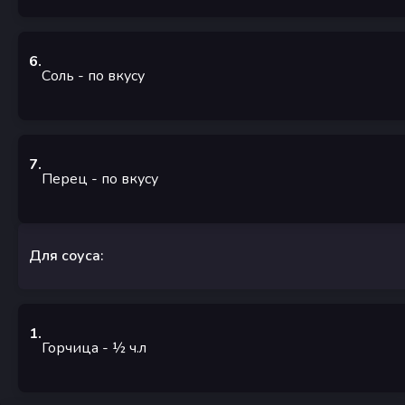
6
.
Соль
-
по вкусу
7
.
Перец
-
по вкусу
Для соуса:
1
.
Горчица
- ½
ч.л