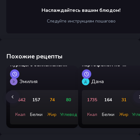
Наслаждайтесь вашим блюдом!
Следуйте инструкциям пошагово
Похожие рецепты
Китайский стир-фрай из
Куриный гуляш с
курицы с баклажанами
картофелем по-
деревенски
Эмилия
Дана
Э
Д
1642
157
74
80
1735
164
31
1
Ккал
Белки
Жир
Углевод
Ккал
Белки
Жир
Угл