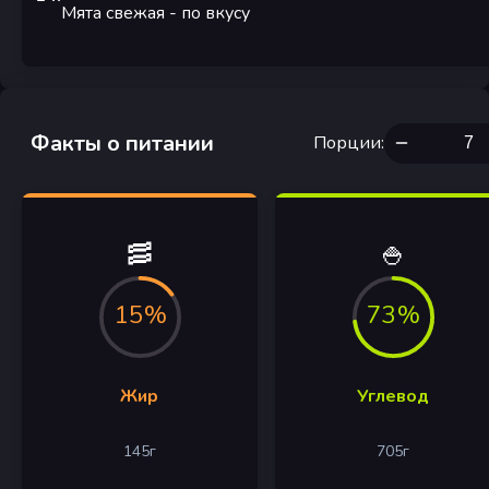
Мята свежая
-
по вкусу
Факты о питании
Порции
:
🥓
🍚
15%
73%
Жир
Углевод
145
г
705
г