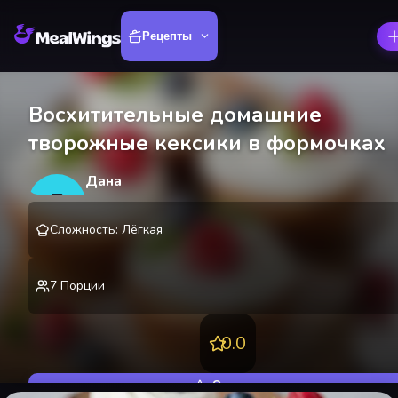
Рецепты
Восхитительные домашние
творожные кексики в формочках
Дана
Д
@
danakire
Сложность
:
Лёгкая
7
Порции
0.0
Оценить