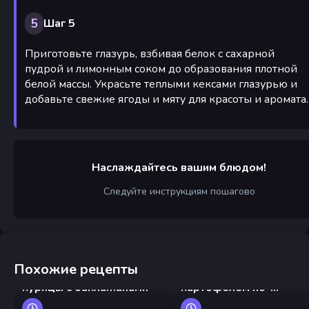
5
Шаг 5
Приготовьте глазурь, взбивая белок с сахарной
пудрой и лимонным соком до образования плотной
белой массы. Украсьте теплыми кексами глазурью и
добавьте свежие ягоды и мяту для красоты и аромата.
Наслаждайтесь вашим блюдом!
Следуйте инструкциям пошагово
Похожие рецепты
Китайский стир-фрай из
Куриный гуляш с
курицы с баклажанами
картофелем по-
деревенски