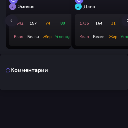
Эмилия
Дана
Э
Д
1642
157
74
80
1735
164
31
1
Ккал
Белки
Жир
Углевод
Ккал
Белки
Жир
Угл
Комментарии