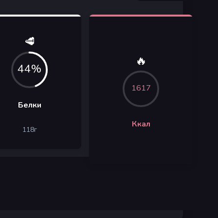
🥩
🔥
44%
1617
Белки
Ккал
118
г