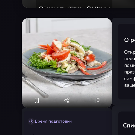
Сложность
:
Лёгкая
1
Порции
О р
Откр
нежн
поми
праз
симф
ваше
Время подготовки
Спи