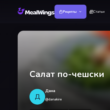
Статьи
Рецепты
Салат по-чешски
Дана
Д
@
danakire