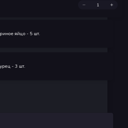
риное яйцо
- 5
шт.
урец
- 3
шт.