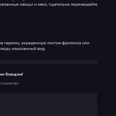
арезанные овощи и мясо, тщательно перемешайте,
 на тарелку, украшенную листом фриллиса или
блюду изысканный вид.
им блюдом!
м пошагово