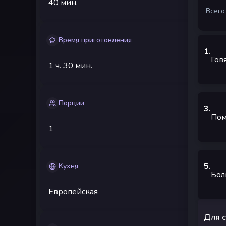
40 мин.
Всего
Время приготовления
1
.
Гов
1 ч.
30 мин.
Порции
3
.
По
1
5
.
Кухня
Бол
Европейская
Для с