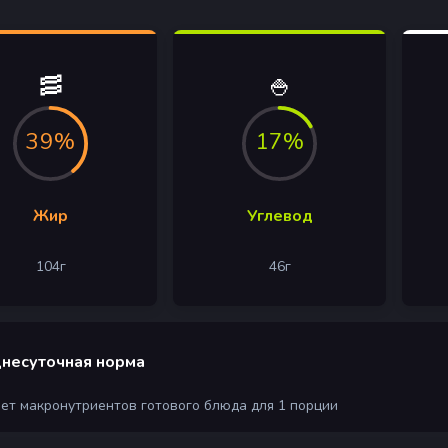
🥓
🍚
39%
17%
Жир
Углевод
104
г
46
г
несуточная норма
чет макронутриентов готового блюда для 1 порции