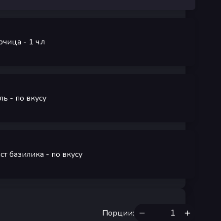
рчица
- 1
ч.л
ль
-
по вкусу
ст базилика
-
по вкусу
Порции
: