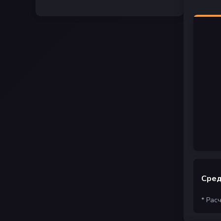
Сред
* Рас