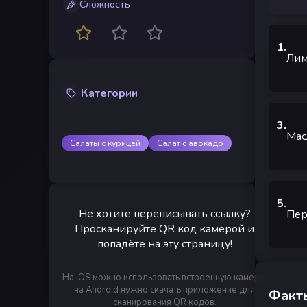
Сложность
1
.
Лим
Категории
3
.
Мас
Салаты с курицей
Салат с авокадо
5
.
Не хотите переписывать ссылку?
Пер
Просканируйте QR код камерой и
попадёте на эту страницу!
На iOS можно использовать встроенную камеру,
на Android нужно скачать приложение для
Факты
сканирования QR кодов.