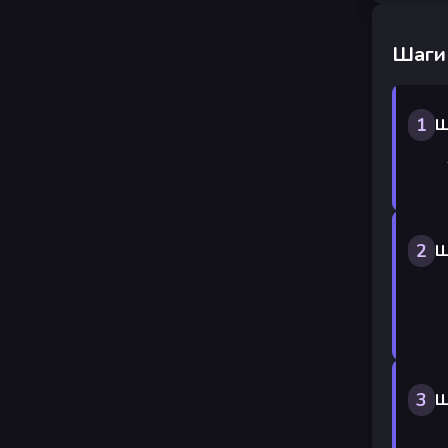
Шаги
1
Ш
2
Ш
3
Ш