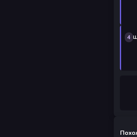
4
Ш
Похо