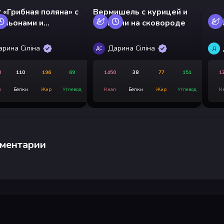
 «Грибная поляна» с
Вермишель с курицей и
иньонами и
овощами на сковороде
Сал
иной
арина Сіліна
Дарина Сіліна
ДС
Д
8
110
196
69
1450
38
77
151
1
л
Белки
Жир
Углевод
Ккал
Белки
Жир
Углевод
К
ментарии