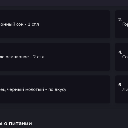
2
.
онный сок
- 1
ст.л
Го
4
.
ло оливковое
- 2
ст.л
Со
6
.
ец чёрный молотый
-
по вкусу
Ли
 о питании