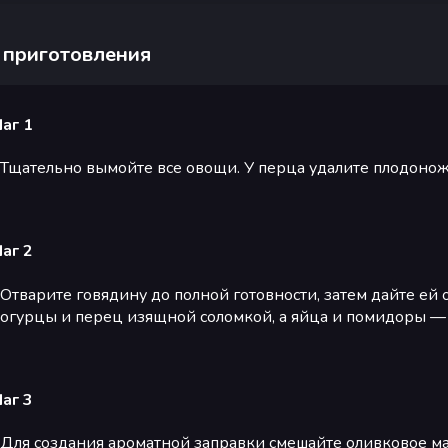
 приготовления
аг 1
Тщательно вымойте все овощи. У перца удалите плодоножк
аг 2
Отварите говядину до полной готовности, затем дайте ей 
огурцы и перец изящной соломкой, а яйца и помидоры —
аг 3
Для создания ароматной заправки смешайте оливковое ма