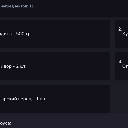
 ингредиентов: 11
2
.
ядина
- 500
гр.
Ку
4
.
мидор
- 2
шт.
Ог
гарский перец
- 1
шт.
оуса: