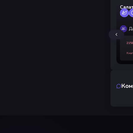
Салат
шамп
ветч
Д
ДС
215
Кка
Ком