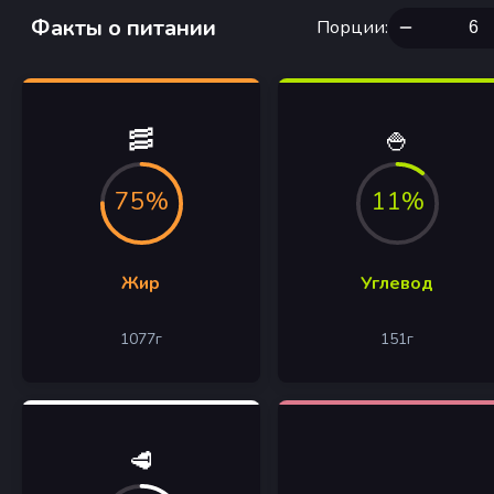
Факты о питании
Порции
:
🥓
🍚
75%
11%
Жир
Углевод
1077
г
151
г
🥩