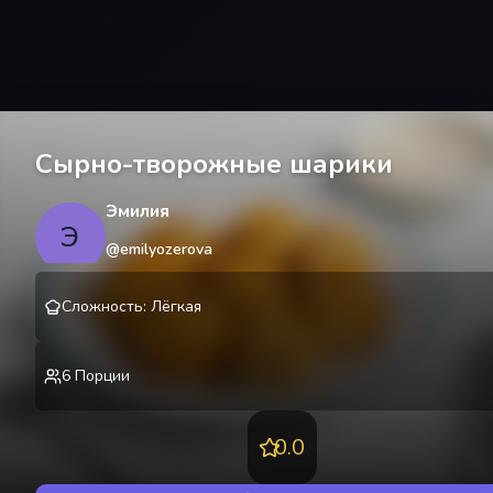
Сырно-творожные шарики
Эмилия
Э
@
emilyozerova
Сложность
:
Лёгкая
6
Порции
0.0