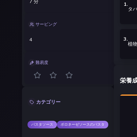
7 分
1
.
タ
サービング
3
.
4
植
難易度
栄養
カテゴリー
パスタソース
ボロネーゼソースのパスタ