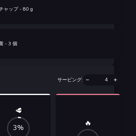
チャップ
- 80
g
黄
- 3
個
サービング
:
🥩
🔥
3%