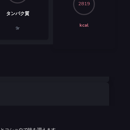
2819
タンパク質
kcal
9
г
とコショウで味を調えます。