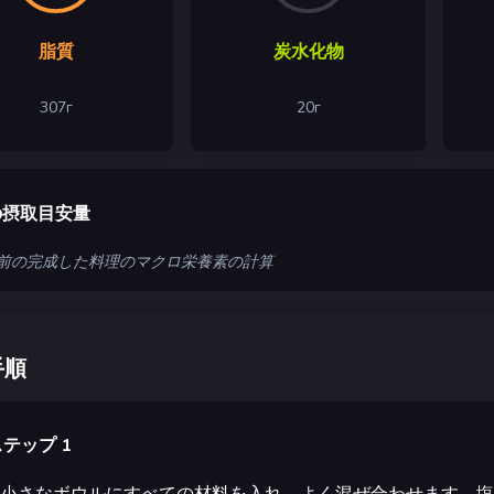
脂質
炭水化物
307
г
20
г
の摂取目安量
 人前の完成した料理のマクロ栄養素の計算
手順
テップ 1
小さなボウルにすべての材料を入れ、よく混ぜ合わせます。塩