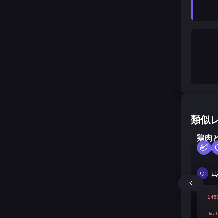
類似
鶏肉
き春
Д
ДС
145
kcal