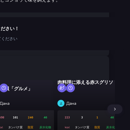
ください！
てください
肉料理に添える赤スグリソ
カ
ル貝「グルメ」
ース
ー
Дана
Дана
Д
Э
598
161
246
46
223
3
1
46
cal
タンパク質
脂質
炭水化物
kcal
タンパク質
脂質
炭水化物