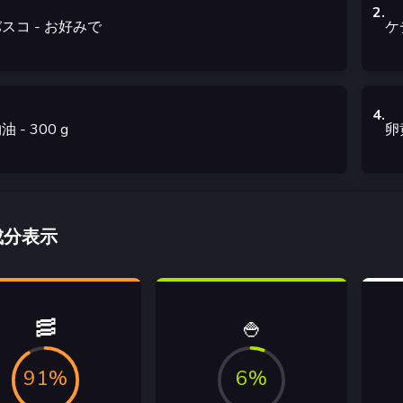
2
.
バスコ
- お好みで
ケ
4
.
物油
- 300
g
卵
成分表示
🥓
🍚
91%
6%