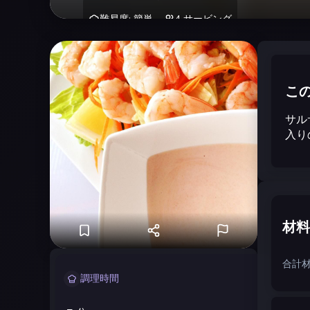
難易度
:
簡単
4
サービング
こ
サル
入り
材料
合計材
調理時間