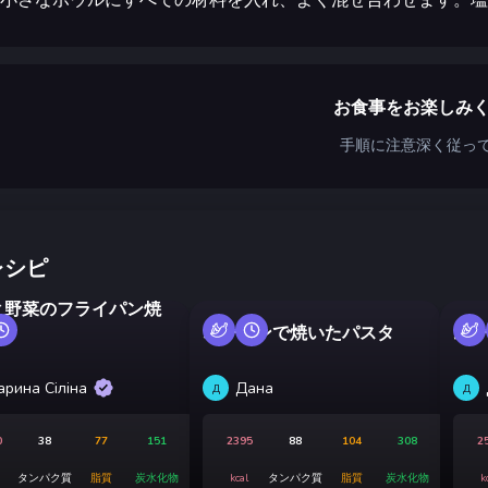
お食事をお楽しみ
手順に注意深く従っ
レシピ
と野菜のフライパン焼
雨
オーブンで焼いたパスタ
ムー
арина Сіліна
Дана
Д
Д
0
38
77
151
2395
88
104
308
2
タンパク質
脂質
炭水化物
kcal
タンパク質
脂質
炭水化物
k