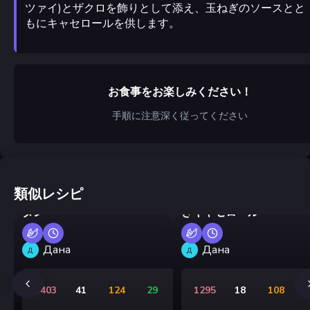
ツァイ)とザクロを飾りとして添え、玉ねぎのソースとと
もにキャセロールを供します。
お食事をお楽しみください！
手順に注意深く従ってください
類似レシピ
子供向けミートポテトグラ
ズッキーニのフライパン
タン
きキャセロール
Дана
Дана
Д
Д
1403
41
124
29
1295
18
108