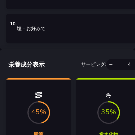
10
.
塩
- お好みで
栄養成分表示
サービング
:
🥓
🍚
45%
35%
脂質
炭水化物