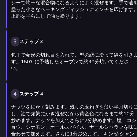
シーで均一な混合物になるようによく混ぜます。手で油
塗った小さなベーキングディッシュにミンチを広げます
上部を平らにして油を塗ります。
3
ステップ 3
包丁で菱形の切れ目を入れて、型の縁に沿って線を引き
す。180℃に予熱したオーブンで約30分焼いてくださ
い。
4
ステップ 4
ナッツを細かく刻みます。残りの玉ねぎを薄い半月切り
し、油で頻繁にかき混ぜながら黄金色になるまで約10分
炒めます。ナッツを加えてさらに2分炒めます。塩、コシ
ョウ、シナモン、オールスパイス、ナールシャラブを味
合わせて加えます。さらに1分炒めます。 キンゼ(シャン