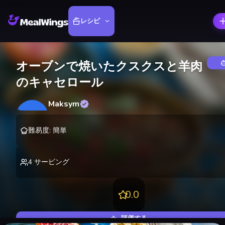
レシピ
オーブンで焼いたクスクスと羊肉
のキャセロール
Maksym
M
@
lekting
難易度
:
簡単
4
サービング
0.0
評価する