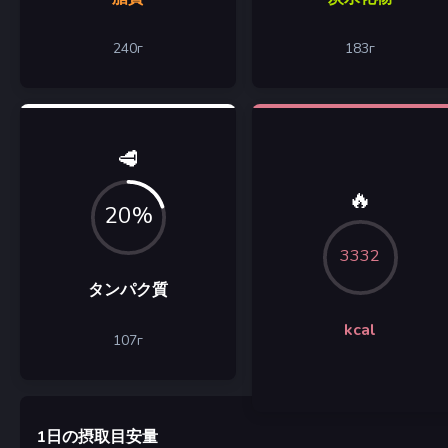
240
г
183
г
🥩
🔥
20%
3332
タンパク質
kcal
107
г
1日の摂取目安量