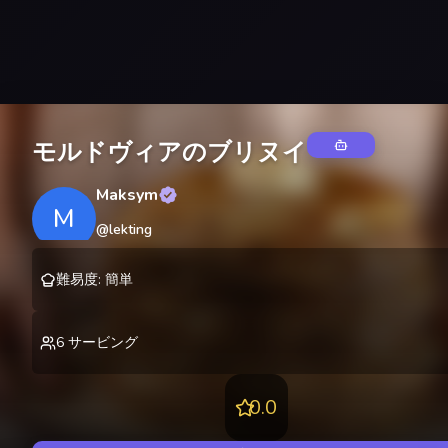
モルドヴィアのブリヌイ
Maksym
M
@
lekting
難易度
:
簡単
6
サービング
0.0