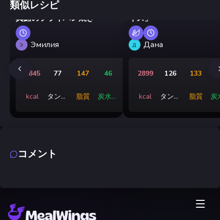
類似レシピ
パンケーキの小包「サプ
真鱈のフライパン焼き
イズ」
Эмилия
Дана
Э
Д
1845
77
147
46
2899
126
133
3
kcal
タンパ
脂質
炭水化
kcal
タンパ
脂質
炭
ク質
物
ク質
コメント