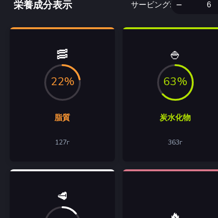
栄養成分表示
サービング
:
🥓
🍚
22%
63%
脂質
炭水化物
127
г
363
г
🥩
🔥