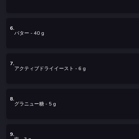
6
.
バター
- 40
g
7
.
アクティブドライイースト
- 6
g
8
.
グラニュー糖
- 5
g
9
.