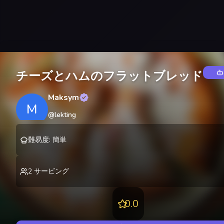
チーズとハムのフラットブレッド
Maksym
M
@
lekting
難易度
:
簡単
2
サービング
0.0