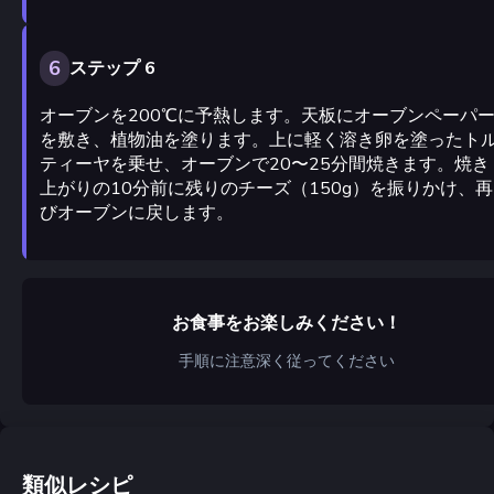
6
ステップ 6
オーブンを200℃に予熱します。天板にオーブンペーパ
を敷き、植物油を塗ります。上に軽く溶き卵を塗ったト
ティーヤを乗せ、オーブンで20〜25分間焼きます。焼き
上がりの10分前に残りのチーズ（150g）を振りかけ、再
びオーブンに戻します。
お食事をお楽しみください！
手順に注意深く従ってください
類似レシピ
ジョージア風卵料理 トマト