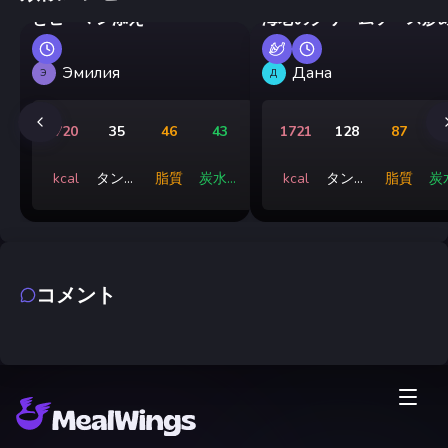
とピーマン添え
海老のクリームソース炒
Эмилия
Дана
Э
Д
720
35
46
43
1721
128
87
kcal
タンパ
脂質
炭水化
kcal
タンパ
脂質
炭
ク質
物
ク質
コメント