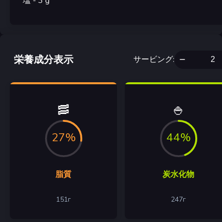
塩
- 3
g
栄養成分表示
サービング
:
🥓
🍚
27%
44%
脂質
炭水化物
151
г
247
г