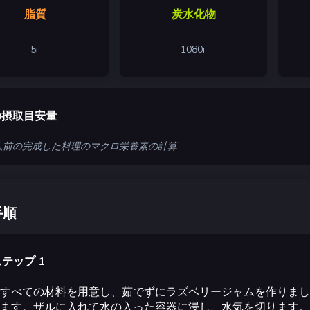
脂質
炭水化物
5
г
1080
г
の摂取目安量
3 人前の完成した料理のマクロ栄養素の計算
手順
テップ 1
すべての材料を用意し、茹でずにラズベリージャムを作りまし
ます。ザルに入れて水の入った容器に浸し、水気を切ります。