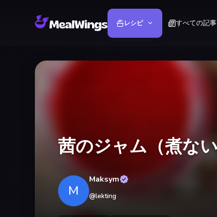
すべての記事
レシピ
茜のジャム（煮な
Maksym
M
@
lekting