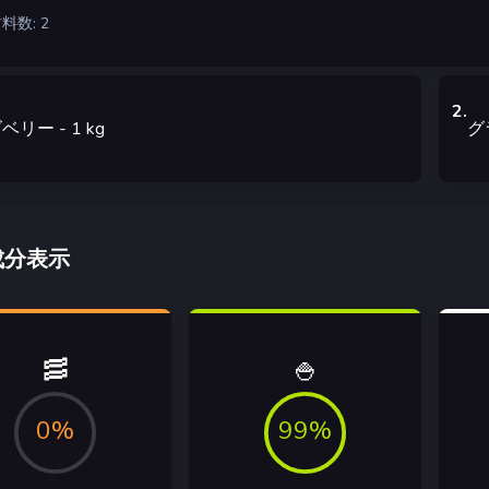
料数: 2
2
.
ズベリー
- 1
kg
グ
成分表示
🥓
🍚
0%
99%