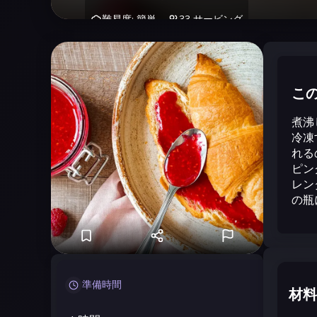
難易度
:
簡単
33
サービング
こ
煮沸
冷凍
れる
ピン
レン
の瓶
準備時間
材料