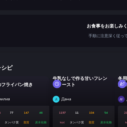
お食事をお楽しみ
手順に注意深く従っ
レシピ
牛乳なしで作る甘いフレン
冬用
のフライパン焼き
チトースト
ルス
милия
Дана
Д
ДС
5
77
147
46
1197
11
104
54
2
タンパク質
脂質
炭水化物
kcal
タンパク質
脂質
炭水化物
k