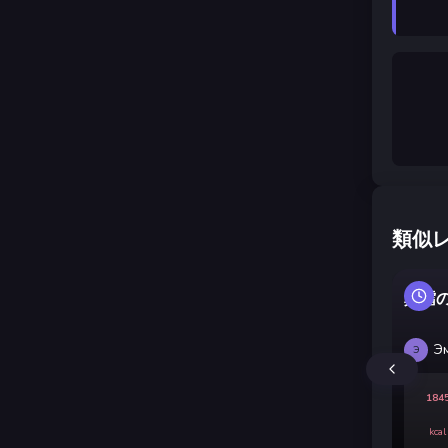
類似
真鱈
Э
Э
184
kcal