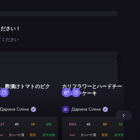
ください！
てください
、酢漬けトマトのピク
カリフラワーとハードチー
ズのパンケーキ
酢
Дарина Сіліна
Дарина Сіліна
ДС
ДС
137
45
36
453
1023
43
88
53
cal
タンパク質
脂質
炭水化物
kcal
タンパク質
脂質
炭水化物