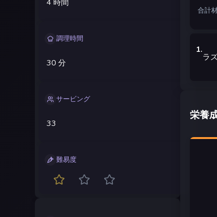
4 時間
合計材
調理時間
1
.
ラ
30 分
サービング
栄養
33
難易度