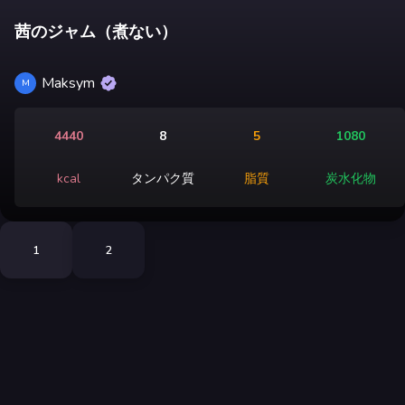
茜のジャム（煮ない）
Maksym
M
4440
8
5
1080
kcal
タンパク質
脂質
炭水化物
1
2