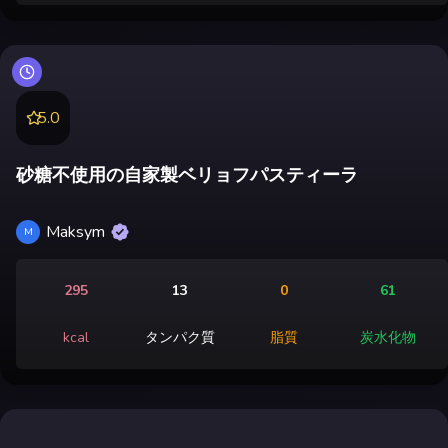
5.0
砂糖不使用の自家製ベリョフパスティーラ
Maksym
M
295
13
0
61
kcal
タンパク質
脂質
炭水化物