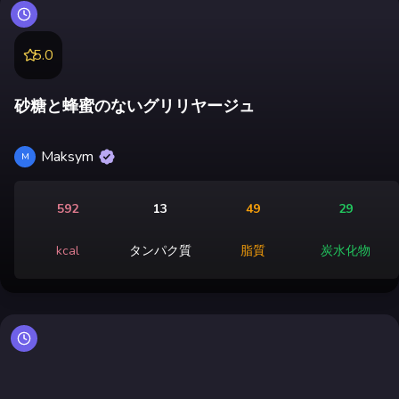
5.0
砂糖と蜂蜜のないグリリヤージュ
Maksym
M
592
13
49
29
kcal
タンパク質
脂質
炭水化物