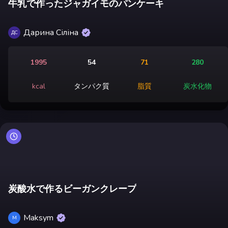
牛乳で作ったジャガイモのパンケーキ
Дарина Сіліна
ДС
1995
54
71
280
kcal
タンパク質
脂質
炭水化物
炭酸水で作るビーガンクレープ
Maksym
M