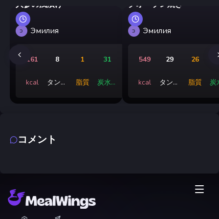
人参の浅漬け
クオーブン焼き
Эмилия
Эмилия
Э
Э
161
8
1
31
549
29
26
kcal
タンパ
脂質
炭水化
kcal
タンパ
脂質
炭
ク質
物
ク質
コメント