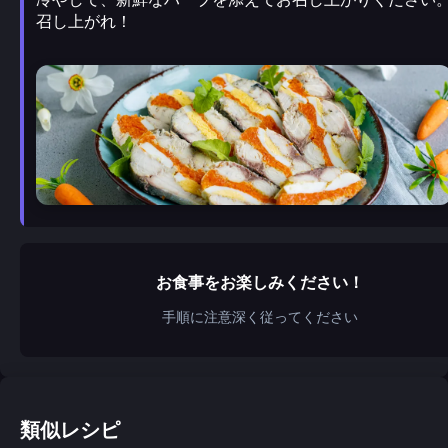
召し上がれ！
お食事をお楽しみください！
手順に注意深く従ってください
類似レシピ
ウクライナ風のきゅうりと
マッシュルームのガーリ