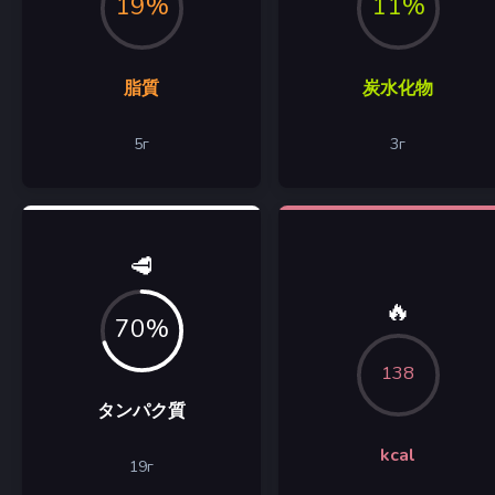
19%
11%
脂質
炭水化物
5
г
3
г
🥩
🔥
70%
138
タンパク質
kcal
19
г