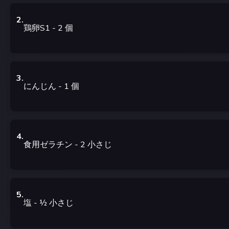
2
.
鶏卵S1
- 2
個
3
.
にんじん
- 1
個
4
.
食用ゼラチン
- 2
小さじ
5
.
塩
- ½
小さじ