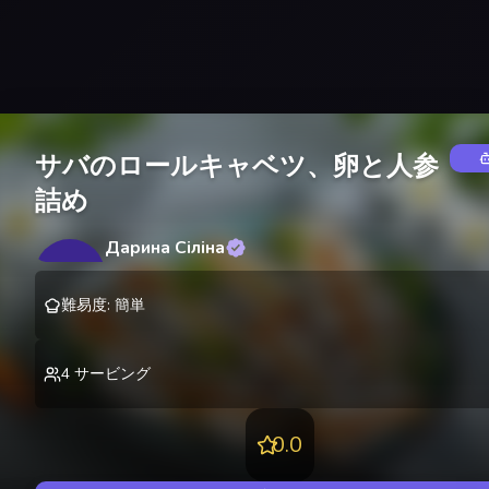
サバのロールキャベツ、卵と人参
詰め
Дарина Сіліна
ДС
@
SilinaDarina
難易度
:
簡単
4
サービング
0.0