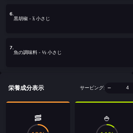
6
.
黒胡椒
- ⅕
小さじ
7
.
魚の調味料
- ½
小さじ
栄養成分表示
サービング
:
🥓
🍚