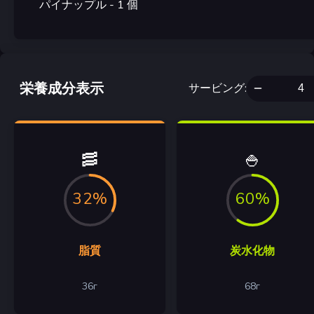
パイナップル
- 1
個
栄養成分表示
サービング
:
🥓
🍚
32%
60%
脂質
炭水化物
36
г
68
г