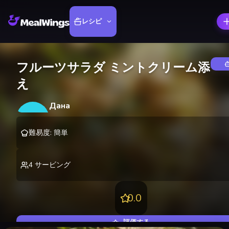
レシピ
フルーツサラダ ミントクリーム添
え
Дана
Д
@
danakire
難易度
:
簡単
4
サービング
0.0
評価する