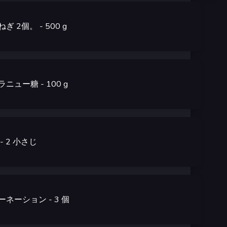
ねぎ 2個。
- 500
g
ラニュー糖
- 100
g
- 2
小さじ
ーネーション
- 3
個