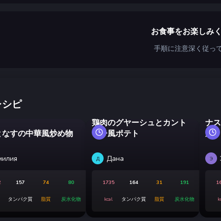
お食事をお楽しみ
手順に注意深く従っ
レシピ
鶏肉のグヤーシュとカント
ナス
となすの中華風炒め物
リー風ポテト
風）
милия
Дана
Д
Э
2
157
74
80
1735
164
31
191
1
タンパク質
脂質
炭水化物
kcal
タンパク質
脂質
炭水化物
k