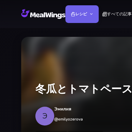
すべての記事
レシピ
冬瓜とトマトペー
Эмилия
Э
@
emilyozerova