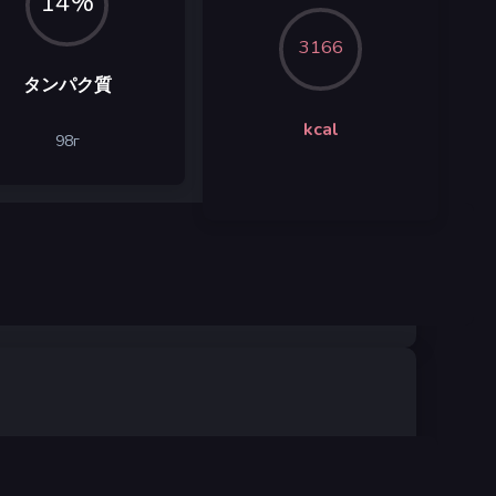
14%
3166
タンパク質
kcal
98
г