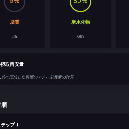
6%
80%
脂質
炭水化物
43
г
580
г
の摂取目安量
0 人前の完成した料理のマクロ栄養素の計算
手順
テップ 1