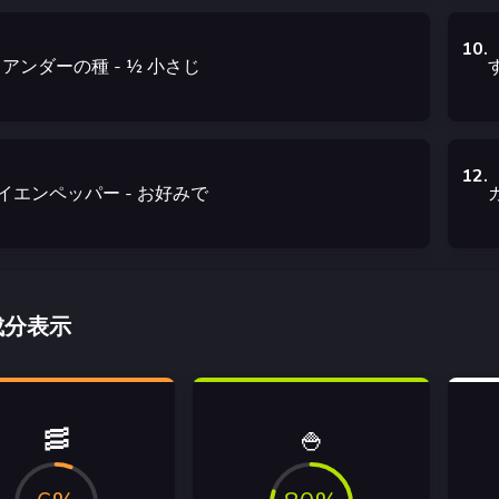
10
.
リアンダーの種
- ½
小さじ
12
.
イエンペッパー
-
お好みで
成分表示
🥓
🍚