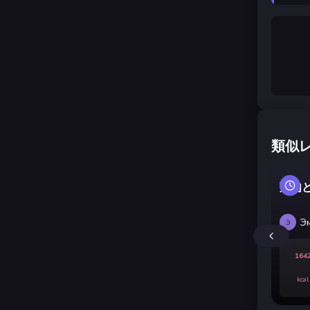
類似
鶏肉
Э
Э
164
kcal