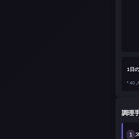
1日
* 4
調理
1
ス