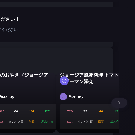
ください！
てください
のおやき（ジョージア
ジョージア風卵料理 トマト
ウ
とピーマン添え
キ
え
Эмилия
Эмилия
Э
Э
669
66
101
127
720
35
46
43
cal
タンパク質
脂質
炭水化物
kcal
タンパク質
脂質
炭水化物