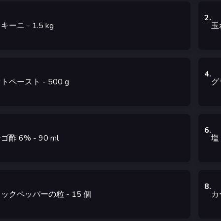
2
.
ッキーニ
- 1.5
kg
玉
4
.
マトペースト
- 500
g
グ
6
.
ゴ酢 6%
- 90
ml
塩
8
.
ラックペッパーの粒
- 15
個
カ