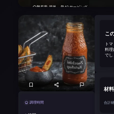
難易度
:
簡単
40
サービング
こ
トマ
料理
でし
材料
調理時間
合計材