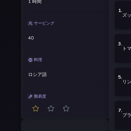
1 時間
1
.
ズ
サービング
40
3
.
ト
料理
ロシア語
5
.
リン
難易度
7
.
ブ