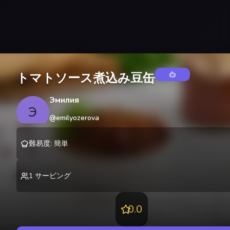
トマトソース煮込み豆缶
Эмилия
Э
@
emilyozerova
難易度
:
簡単
1
サービング
0.0