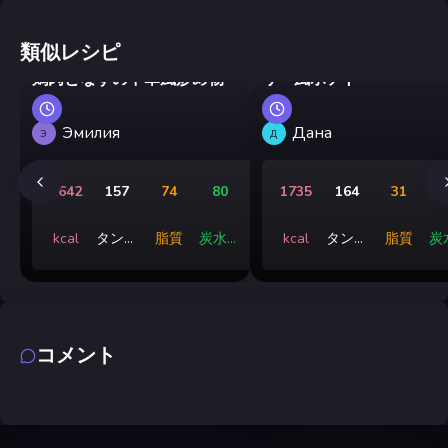
類似レシピ
鶏肉のグヤーシュとカン
鶏肉となすの中華風炒め物
リー風ポテト
Эмилия
Дана
Э
Д
1642
157
74
80
1735
164
31
1
kcal
タンパ
脂質
炭水化
kcal
タンパ
脂質
炭
ク質
物
ク質
コメント