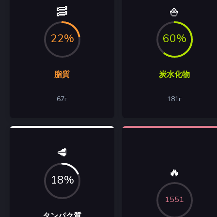
🥓
🍚
22%
60%
脂質
炭水化物
67
г
181
г
🥩
🔥
18%
1551
タンパク質