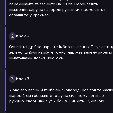
перемішайте та залиште на 10 хв. Перекладіть
шматочки сиру на паперові рушники, промокніть і
обваляйте у крохмалі.
2
Крок 2
Очистіть і дрібно наріжте імбир та часник. Білу частин
зеленої цибулі наріжте тонко, наріжте зелену окремо
шматочками довжиною 2 см.
3
Крок 3
У око або великій глибокій сковороді розігрійте масл
шаром 1 см і обсмажте тофу на сильному вогні до
рум'яної скоринки з усіх боків. Вийміть шумівкою.