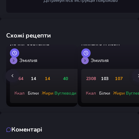
Дотримуйтесь інструкцій покроково
Схожі рецепти
Яєчня-бовтанка
Хінкалі з м'ясом
Эмилия
Эмилия
Э
Э
364
14
14
40
2308
103
107
25
Ккал
Білки
Жири
Вуглеводи
Ккал
Білки
Жири
Вугле
Коментарі