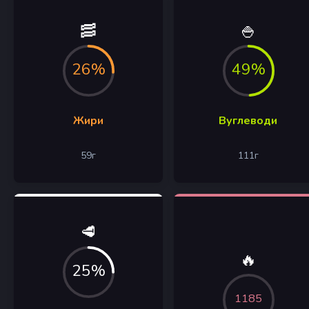
🥓
🍚
26%
49%
Жири
Вуглеводи
59
г
111
г
🥩
🔥
25%
1185