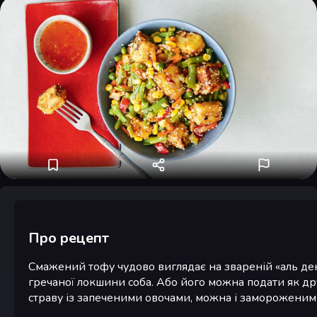
Про рецепт
Смажений тофу чудово виглядає на звареній «аль ден
гречаної локшини соба. Або його можна подати як др
страву із запеченими овочами, можна і замороженим