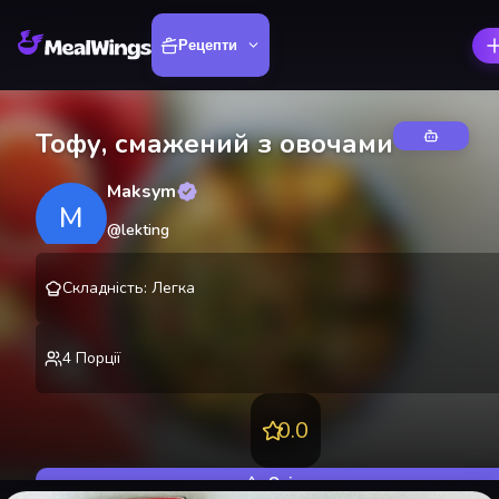
Рецепти
Тофу, смажений з овочами
Maksym
M
@
lekting
Складність
:
Легка
4
Порції
0.0
Оцінити