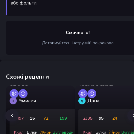
або фольги.
Смачного!
Дотримуйтесь інструкцій покроково
Схожі рецепти
Домашні кукурудзяні
палички
Квас із ячменю
Эмилия
Дана
Э
Д
1497
16
72
199
2335
95
24
41
Ккал
Білки
Жири
Вуглеводи
Ккал
Білки
Жири
Вугле