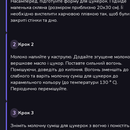
Насамперед, підготуйте форму для цукерок. Підійде
маленька скляна (розміром приблизно 20х30 см). Її
необхідно вистелити харчовою плівкою так, щоб були
закриті стінки та дно.
2
Крок 2
Молоко налийте у каструлю. Додайте згущене молоко
вершкове масло і цукор. Поставте сильний вогонь.
Помішуючи, доведіть до кипіння. Вогонь зменшіть до
слабкого та варіть молочну суміш для цукерок до
карамельного кольору (до температури 130 ° C).
Періодично перемішуйте.
3
Крок 3
Зніміть молочну суміш для цукерок з вогню і помістіть