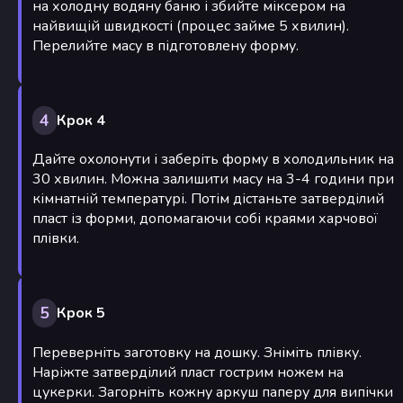
на холодну водяну баню і збийте міксером на
найвищій швидкості (процес займе 5 хвилин).
Перелийте масу в підготовлену форму.
4
Крок 4
Дайте охолонути і заберіть форму в холодильник на
30 хвилин. Можна залишити масу на 3-4 години при
кімнатній температурі. Потім дістаньте затверділий
пласт із форми, допомагаючи собі краями харчової
плівки.
5
Крок 5
Переверніть заготовку на дошку. Зніміть плівку.
Наріжте затверділий пласт гострим ножем на
цукерки. Загорніть кожну аркуш паперу для випічки