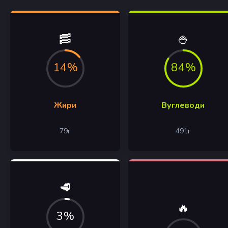
🥓
🍚
14%
84%
Жири
Вуглеводи
79
г
491
г
🥩
🔥
3%