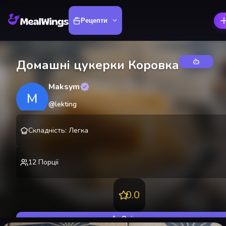
Рецепти
Домашні цукерки Коровка
Maksym
M
@
lekting
Складність
:
Легка
12
Порції
0.0
Оцінити