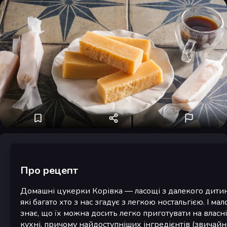
Про рецепт
Домашні цукерки Корівка — ласощі з далекого дитин
які багато хто з нас згадує з легкою ностальгією. І мал
знає, що їх можна досить легко приготувати на власн
кухні, причому найдоступніших інгредієнтів (звичайн